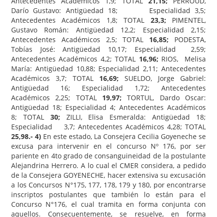
Antecedentes Académicos 1,9; TOTAL
21,15;
PERROUD,
Darío Gustavo: Antigüedad 18; Especialidad 3,5;
Antecedentes Académicos 1,8; TOTAL
23,3;
PIMENTEL,
Gustavo Román: Antigüedad 12,2; Especialidad 2,15;
Antecedentes Académicos 2,5; TOTAL
16,85;
PODESTA,
Tobías José: Antigüedad 10,17; Especialidad 2,59;
Antecedentes Académicos 4,2; TOTAL
16,96;
RIOS, Melisa
María: Antigüedad 10,88; Especialidad 2,11; Antecedentes
Académicos 3,7; TOTAL
16,69;
SUELDO, Jorge Gabriel:
Antigüedad 16; Especialidad 1,72; Antecedentes
Académicos 2,25; TOTAL
19,97;
TORTUL, Dardo Oscar:
Antigüedad 18; Especialidad 4; Antecedentes Académicos
8; TOTAL
30;
ZILLI, Elisa Esmeralda: Antigüedad 18;
Especialidad 3,7; Antecedentes Académicos 4,28; TOTAL
25,98.-
4)
En este estado, La Consejera Cecilia Goyeneche se
excusa para intervenir en el concurso Nº 176, por ser
pariente en 4to grado de consanguineidad de la postulante
Alejandrina Herrero. A lo cual el CMER considera, a pedido
de la Consejera GOYENECHE, hacer extensiva su excusación
a los Concursos N°175, 177, 178, 179 y 180, por encontrarse
inscriptos postulantes que también lo están para el
Concurso N°176, el cual tramita en forma conjunta con
aquellos. Consecuentemente, se resuelve, en forma