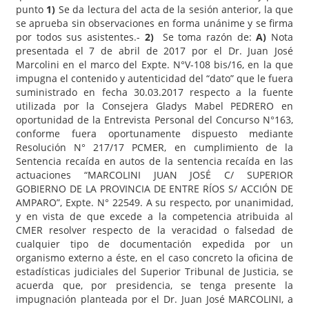
punto
1)
Se da lectura del acta de la sesión anterior, la que
se aprueba sin observaciones en forma unánime y se firma
por todos sus asistentes.-
2)
Se toma razón de:
A)
Nota
presentada el 7 de abril de 2017 por el Dr. Juan José
Marcolini en el marco del Expte. N°V-108 bis/16, en la que
impugna el contenido y autenticidad del “dato” que le fuera
suministrado en fecha 30.03.2017 respecto a la fuente
utilizada por la Consejera Gladys Mabel PEDRERO en
oportunidad de la Entrevista Personal del Concurso N°163,
conforme fuera oportunamente dispuesto mediante
Resolución N° 217/17 PCMER, en cumplimiento de la
Sentencia recaída en autos de la sentencia recaída en las
actuaciones “MARCOLINI JUAN JOSÉ C/ SUPERIOR
GOBIERNO DE LA PROVINCIA DE ENTRE RÍOS S/ ACCIÓN DE
AMPARO”, Expte. N° 22549. A su respecto, por unanimidad,
y en vista de que excede a la competencia atribuida al
CMER resolver respecto de la veracidad o falsedad de
cualquier tipo de documentación expedida por un
organismo externo a éste, en el caso concreto la oficina de
estadísticas judiciales del Superior Tribunal de Justicia, se
acuerda que, por presidencia, se tenga presente la
impugnación planteada por el Dr. Juan José MARCOLINI, a