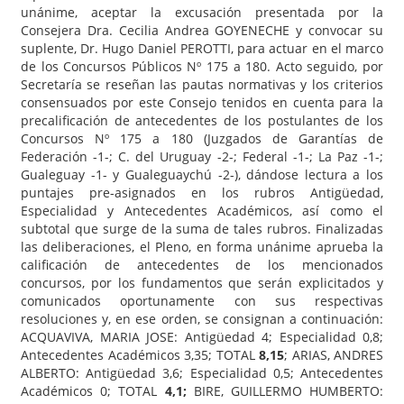
unánime, aceptar la excusación presentada por la
Consejera Dra. Cecilia Andrea GOYENECHE y convocar su
suplente, Dr. Hugo Daniel PEROTTI, para actuar en el marco
de los Concursos Públicos Nº 175 a 180. Acto seguido, por
Secretaría se reseñan las pautas normativas y los criterios
consensuados por este Consejo tenidos en cuenta para la
precalificación de antecedentes de los postulantes de los
Concursos Nº 175 a 180 (Juzgados de Garantías de
Federación -1-; C. del Uruguay -2-; Federal -1-; La Paz -1-;
Gualeguay -1- y Gualeguaychú -2-), dándose lectura a los
puntajes pre-asignados en los rubros Antigüedad,
Especialidad y Antecedentes Académicos, así como el
subtotal que surge de la suma de tales rubros. Finalizadas
las deliberaciones, el Pleno, en forma unánime aprueba la
calificación de antecedentes de los mencionados
concursos, por los fundamentos que serán explicitados y
comunicados oportunamente con sus respectivas
resoluciones y, en ese orden, se consignan a continuación:
ACQUAVIVA, MARIA JOSE: Antigüedad 4; Especialidad 0,8;
Antecedentes Académicos 3,35; TOTAL
8,15
; ARIAS, ANDRES
ALBERTO: Antigüedad 3,6; Especialidad 0,5; Antecedentes
Académicos 0; TOTAL
4,1;
BIRE, GUILLERMO HUMBERTO: