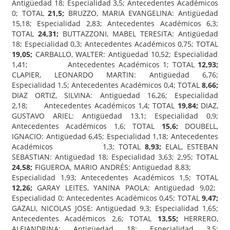
Antigüedad 18; Especialidad 3,5; Antecedentes Académicos
0; TOTAL
21,5;
BRUZZO, MARIA EVANGELINA: Antigüedad
15,18; Especialidad 2,83; Antecedentes Académicos 6,3;
TOTAL
24,31;
BUTTAZZONI, MABEL TERESITA: Antigüedad
18; Especialidad 0,3; Antecedentes Académicos 0,75; TOTAL
19,05;
CARBALLO, WALTER: Antigüedad 10,52; Especialidad
1,41; Antecedentes Académicos 1; TOTAL
12,93;
CLAPIER, LEONARDO MARTIN: Antigüedad 6,76;
Especialidad 1,5; Antecedentes Académicos 0,4; TOTAL
8,66;
DIAZ ORTIZ, SILVINA: Antigüedad 16,26; Especialidad
2,18; Antecedentes Académicos 1,4; TOTAL
19,84;
DIAZ,
GUSTAVO ARIEL: Antigüedad 13,1; Especialidad 0,9;
Antecedentes Académicos 1,6; TOTAL
15,6;
DOUBELL,
IGNACIO: Antigüedad 6,45; Especialidad 1,18; Antecedentes
Académicos 1,3; TOTAL
8,93;
ELAL, ESTEBAN
SEBASTIAN: Antigüedad 18; Especialidad 3,63; 2,95; TOTAL
24,58;
FIGUEROA, MARIO ANDRÉS: Antigüedad 8,83;
Especialidad 1,93; Antecedentes Académicos 1,5; TOTAL
12,26;
GARAY LEITES, YANINA PAOLA: Antigüedad 9,02;
Especialidad 0; Antecedentes Académicos 0,45; TOTAL
9,47;
GAZALI, NICOLAS JOSE: Antigüedad 9,3; Especialidad 1,65;
Antecedentes Académicos 2,6; TOTAL
13,55;
HERRERO,
ALEJANDRINA: Antigüedad 18; Especialidad 3,5;