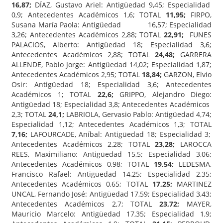
16,87;
DÍAZ, Gustavo Ariel: Antigüedad 9,45; Especialidad
0,9; Antecedentes Académicos 1,6; TOTAL
11,95;
FIRPO,
Susana María Paola: Antigüedad 16,57; Especialidad
3,26; Antecedentes Académicos 2,88; TOTAL
22,91;
FUNES
PALACIOS, Alberto: Antigüedad 18; Especialidad 3,6;
Antecedentes Académicos 2,88; TOTAL
24,48;
GARRERA
ALLENDE, Pablo Jorge: Antigüedad 14,02; Especialidad 1,87;
Antecedentes Académicos 2,95; TOTAL
18,84;
GARZON, Elvio
Osir: Antigüedad 18; Especialidad 3,6; Antecedentes
Académicos 1; TOTAL
22,6;
GRIPPO, Alejandro Diego:
Antigüedad 18; Especialidad 3,8; Antecedentes Académicos
2,3; TOTAL
24,1;
LABRIOLA, Gervasio Pablo: Antigüedad 4,74;
Especialidad 1,12; Antecedentes Académicos 1,3; TOTAL
7,16;
LAFOURCADE, Aníbal: Antigüedad 18; Especialidad 3;
Antecedentes Académicos 2,28; TOTAL
23,28;
LAROCCA
REES, Maximiliano: Antigüedad 15,5; Especialidad 3,06;
Antecedentes Académicos 0,98; TOTAL
19,54;
LEDESMA,
Francisco Rafael: Antigüedad 14,25; Especialidad 2,35;
Antecedentes Académicos 0,65; TOTAL
17,25;
MARTINEZ
UNCAL, Fernando José: Antigüedad 17,59; Especialidad 3,43;
Antecedentes Académicos 2,7; TOTAL
23,72;
MAYER,
Mauricio Marcelo: Antigüedad 17,35; Especialidad 1,9;