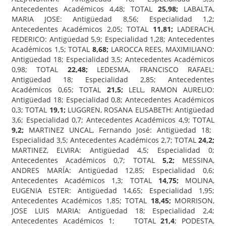
Antecedentes Académicos 4,48; TOTAL
25,98;
LABALTA,
MARIA JOSE: Antigüedad 8,56; Especialidad 1,2;
Antecedentes Académicos 2,05; TOTAL
11,81;
LADERACH,
FEDERICO: Antigüedad 5,9; Especialidad 1,28; Antecedentes
Académicos 1,5; TOTAL
8,68;
LAROCCA REES, MAXIMILIANO:
Antigüedad 18; Especialidad 3,5; Antecedentes Académicos
0,98; TOTAL
22,48;
LEDESMA, FRANCISCO RAFAEL:
Antigüedad 18; Especialidad 2,85; Antecedentes
Académicos 0,65; TOTAL
21,5;
LELL, RAMON AURELIO:
Antigüedad 18; Especialidad 0,8; Antecedentes Académicos
0,3; TOTAL
19,1;
LUGGREN, ROSANA ELISABETH: Antigüedad
3,6; Especialidad 0,7; Antecedentes Académicos 4,9; TOTAL
9,2;
MARTINEZ UNCAL, Fernando José: Antigüedad 18;
Especialidad 3,5; Antecedentes Académicos 2,7; TOTAL
24,2;
MARTINEZ, ELVIRA: Antigüedad 4,5; Especialidad 0;
Antecedentes Académicos 0,7; TOTAL
5,2;
MESSINA,
ANDRES MARÍA: Antigüedad 12,85; Especialidad 0,6;
Antecedentes Académicos 1,3; TOTAL
14,75;
MOLINA,
EUGENIA ESTER: Antigüedad 14,65; Especialidad 1,95;
Antecedentes Académicos 1,85; TOTAL
18,45;
MORRISON,
JOSE LUIS MARIA: Antigüedad 18; Especialidad 2,4;
Antecedentes Académicos 1; TOTAL
21,4
; PODESTA,