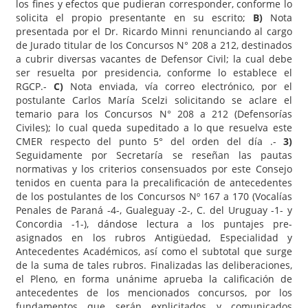
los fines y efectos que pudieran corresponder, conforme lo
solicita el propio presentante en su escrito;
B)
Nota
presentada por el Dr. Ricardo Minni renunciando al cargo
de Jurado titular de los Concursos N° 208 a 212, destinados
a cubrir diversas vacantes de Defensor Civil; la cual debe
ser resuelta por presidencia, conforme lo establece el
RGCP.-
C)
Nota enviada, vía correo electrónico, por el
postulante Carlos María Scelzi solicitando se aclare el
temario para los Concursos N° 208 a 212 (Defensorías
Civiles); lo cual queda supeditado a lo que resuelva este
CMER respecto del punto 5° del orden del día .-
3)
Seguidamente por Secretaría se reseñan las pautas
normativas y los criterios consensuados por este Consejo
tenidos en cuenta para la precalificación de antecedentes
de los postulantes de los Concursos Nº 167 a 170 (Vocalías
Penales de Paraná -4-, Gualeguay -2-, C. del Uruguay -1- y
Concordia -1-), dándose lectura a los puntajes pre-
asignados en los rubros Antigüedad, Especialidad y
Antecedentes Académicos, así como el subtotal que surge
de la suma de tales rubros. Finalizadas las deliberaciones,
el Pleno, en forma unánime aprueba la calificación de
antecedentes de los mencionados concursos, por los
fundamentos que serán explicitados y comunicados