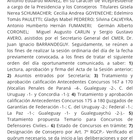
Antonio Eduardo MAINEZ, en su carácter de Vicepresidente
a cargo de la Presidencia y los Consejeros Titulares Gisela
Nerea SCHUMACHER; Cecilia Andrea GOYENECHE; Edelmiro
Tomás PAULETTI; Gladys Mabel PEDRERO; Silvina CALVEYRA,
Antonio Humberto Hernán FUMANERI; Germán Alberto
CORONEL; Miguel Augusto CARLIN y Sergio Gustavo
AVERO, asistidos por el Secretario General del CMER, Dr.
Juan Ignacio BARRANDEGUY. Seguidamente, se reúnen a
los fines de realizar la sesión ordinaria del día de la fecha
previamente convocada, a los fines de tratar el siguiente
orden del día oportunamente comunicado, a saber:
1)
Lectura, aprobación y firma del Acta de la Sesión anterior;
2)
Asuntos entrados por Secretaría;
3)
Tratamiento y
aprobación calificación Antecedentes Concursos 167 a 170
(Vocalías Penales de Paraná -4-, Gualeguay -2-, C. del
Uruguay -1- y Concordia -1-);
4)
Tratamiento y aprobación
calificación Antecedentes Concursos 175 a 180 (Juzgados de
Garantías de Federación -1-; C. del Uruguay -2-; Federal -1-;
La Paz -1-; Gualeguay -1- y Gualeguaychú -2-).-
5)
Tratamiento propuesta Temario para Concursos de
Defensores Civiles.-
6)
Estado de Concursos en trámite;
7)
Designación de Consejero por Art. 7º RGCP.- Verificado el
quórum necesario, se da inicio a las deliberaciones y por el