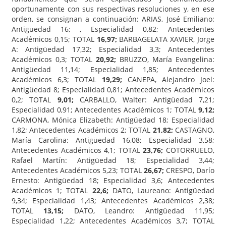
oportunamente con sus respectivas resoluciones y, en ese
orden, se consignan a continuación: ARIAS, José Emiliano:
Antigüedad 16; , Especialidad 0,82; Antecedentes
Académicos 0,15; TOTAL
16,97;
BARBAGELATA XAVIER, Jorge
A: Antigüedad 17,32; Especialidad 3,3; Antecedentes
Académicos 0,3; TOTAL
20,92;
BRUZZO, María Evangelina:
Antigüedad 11,14; Especialidad 1,85; Antecedentes
Académicos 6,3; TOTAL
19,29;
CANEPA, Alejandro Joel:
Antigüedad 8; Especialidad 0,81; Antecedentes Académicos
0,2; TOTAL
9,01;
CARBALLO, Walter: Antigüedad 7,21;
Especialidad 0,91; Antecedentes Académicos 1; TOTAL
9,12;
CARMONA, Mónica Elizabeth: Antigüedad 18; Especialidad
1,82; Antecedentes Académicos 2; TOTAL
21,82;
CASTAGNO,
María Carolina: Antigüedad 16,08; Especialidad 3,58;
Antecedentes Académicos 4,1; TOTAL
23,76;
COTORRUELO,
Rafael Martín: Antigüedad 18; Especialidad 3,44;
Antecedentes Académicos 5,23; TOTAL
26,67;
CRESPO, Darío
Ernesto: Antigüedad 18; Especialidad 3,6; Antecedentes
Académicos 1; TOTAL
22,6;
DATO, Laureano: Antigüedad
9,34; Especialidad 1,43; Antecedentes Académicos 2,38;
TOTAL
13,15;
DATO, Leandro: Antigüedad 11,95;
Especialidad 1,22; Antecedentes Académicos 3,7; TOTAL