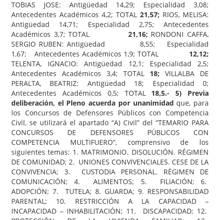
TOBIAS JOSE: Antigüedad 14,29; Especialidad 3,08;
Antecedentes Académicos 4,2; TOTAL
21,57;
RIOS, MELISA:
Antigüedad 14,71; Especialidad 2,75; Antecedentes
Académicos 3,7; TOTAL
21,16;
RONDONI CAFFA,
SERGIO RUBEN: Antigüedad 8,55; Especialidad
1,67; Antecedentes Académicos 1,9; TOTAL
12,12;
TELENTA, IGNACIO: Antigüedad 12,1; Especialidad 2,5;
Antecedentes Académicos 3,4; TOTAL
18;
VILLALBA DE
PERALTA, BEATRIZ: Antigüedad 18; Especialidad 0;
Antecedentes Académicos 0,5; TOTAL
18,5.-
5)
Previa
deliberación, el Pleno acuerda por unanimidad
que, para
los Concursos de Defensores Públicos con Competencia
Civil, se utilizará el apartado “A) Civil” del “TEMARIO PARA
CONCURSOS DE DEFENSORES PÚBLICOS CON
COMPETENCIA MULTIFUERO”, comprensivo de los
siguientes temas: 1. MATRIMONIO. DISOLUCIÓN. RÉGIMEN
DE COMUNIDAD; 2. UNIONES CONVIVENCIALES. CESE DE LA
CONVIVENCIA; 3. CUSTODIA PERSONAL. RÉGIMEN DE
COMUNICACIÓN; 4. ALIMENTOS; 5. FILIACIÓN; 6.
ADOPCIÓN; 7. TUTELA; 8. GUARDA; 9. RESPONSABILIDAD
PARENTAL; 10. RESTRICCIÓN A LA CAPACIDAD –
INCAPACIDAD – INHABILITACIÓN; 11. DISCAPACIDAD; 12.