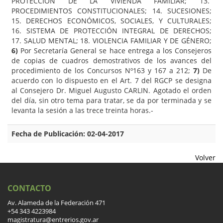
PROTECCIÓN DE LA VIVIENDA FAMILIAR; 13.
PROCEDIMIENTOS CONSTITUCIONALES; 14. SUCESIONES;
15. DERECHOS ECONÓMICOS, SOCIALES, Y CULTURALES;
16. SISTEMA DE PROTECCIÓN INTEGRAL DE DERECHOS;
17. SALUD MENTAL; 18. VIOLENCIA FAMILIAR Y DE GÉNERO;
6)
Por Secretaría General se hace entrega a los Consejeros
de copias de cuadros demostrativos de los avances del
procedimiento de los Concursos Nº163 y 167 a 212;
7)
De
acuerdo con lo dispuesto en el Art. 7 del RGCP se designa
al Consejero Dr. Miguel Augusto CARLIN. Agotado el orden
del día, sin otro tema para tratar, se da por terminada y se
levanta la sesión a las trece treinta horas.-
Fecha de Publicación: 02-04-2017
Volver
CONTACTO
Av. Alameda de la Federación 471
+54 343 4223984
magistratura@entrerios.gov.ar