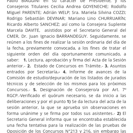
Pablo BIAGGINI en su carácter de Presidente, y los
Consejeros Titulares Cecilia Andrea GOYENECHE; Rodolfo
Miguel PARENTE; Adrián WELP; Sra. Mariela Silvina COZZI;
Rodrigo Sebastián DEVINAR; Mariano Lino CHURRUARÍN;
Ricardo Alberto SANCHEZ; así como la Consejera Suplente
Marcela DAVITE, asistidos por el Secretario General del
CMER, Dr. Juan Ignacio BARRANDEGUY. Seguidamente, se
reúnen a los fines de realizar la sesión ordinaria del día de
la fecha, previamente convocada, a los fines de tratar el
siguiente orden del día oportunamente comunicado, a
saber:
1.
Lectura, aprobación y firma del Acta de la Sesión
anterior.-
2.
Estado de Concursos en Trámite.-
3.
Asuntos
entrados por Secretaría
.- 4.
Informe de avances de la
Comisión de estudio/depuración de los listados de jurados
técnicos y de selección de los mismos para los próximos
Concursos.-
5.
Designación de Consejero/a por Art. 7º
RGCP.-Verificado el quórum necesario, se da inicio a las
deliberaciones y por el punto
1)
Se da lectura del acta de la
sesión anterior, la que se aprueba sin observaciones en
forma unánime y se firma por todos sus asistentes.-
2)
El
Secretario General informa que se encontraba establecida
una fecha tentativa para la realización de las pruebas de
Oposición de los Concursos N°213 y 216, sin embargo las