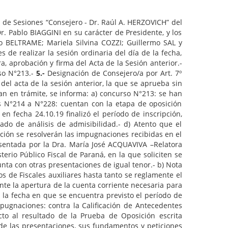
a de Sesiones “Consejero - Dr. Raúl A. HERZOVICH” del
r. Pablo BIAGGINI en su carácter de Presidente, y los
o BELTRAME; Mariela Silvina COZZI; Guillermo SAL y
de realizar la sesión ordinaria del día de la fecha,
ra, aprobación y firma del Acta de la Sesión anterior.-
so N°213.-
5.-
Designación de Consejero/a por Art. 7º
del acta de la sesión anterior, la que se aprueba sin
n en trámite, se informa: a) concurso N°213: se han
os N°214 a N°228: cuentan con la etapa de oposición
n fecha 24.10.19 finalizó el período de inscripción,
do de análisis de admisibilidad.- d) Atento que el
ción se resolverán las impugnaciones recibidas en el
sentada por la Dra. María José ACQUAVIVA –Relatora
rio Público Fiscal de Paraná, en la que soliciten se
unta con otras presentaciones de igual tenor.- b) Nota
s de Fiscales auxiliares hasta tanto se reglamente el
nte la apertura de la cuenta corriente necesaria para
ra la fecha en que se encuentra previsto el período de
pugnaciones: contra la Calificación de Antecedentes
o al resultado de la Prueba de Oposición escrita
e las presentaciones, sus fundamentos y peticiones