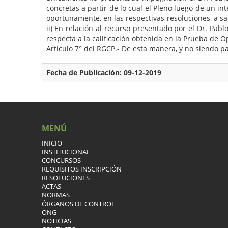
concretas a partir de lo cual el Pleno luego de un 
oportunamente, en las respectivas resoluciones, a sa
ii) En relación al recurso presentado por el Dr. Pa
respecta a la calificación obtenida en la Prueba de O
Artículo 7° del RGCP.- De esta manera, y no siendo par
Fecha de Publicación: 09-12-2019
MENÚ
INICIO
INSTITUCIONAL
CONCURSOS
REQUISITOS INSCRIPCIÓN
RESOLUCIONES
ACTAS
NORMAS
ÓRGANOS DE CONTROL
ONG
NOTICIAS