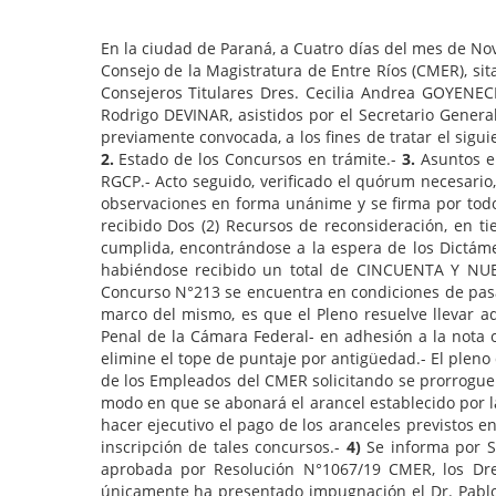
En la ciudad de Paraná, a Cuatro días del mes de Nov
Consejo de la Magistratura de Entre Ríos (CMER), sit
Consejeros Titulares Dres. Cecilia Andrea GOYENEC
Rodrigo DEVINAR, asistidos por el Secretario Genera
previamente convocada, a los fines de tratar el sig
2.
Estado de los Concursos en trámite.-
3.
Asuntos e
RGCP.- Acto seguido, verificado el quórum necesario,
observaciones en forma unánime y se firma por todo
recibido Dos (2) Recursos de reconsideración, en t
cumplida, encontrándose a la espera de los Dictámen
habiéndose recibido un total de CINCUENTA Y NUEVE
Concurso N°213 se encuentra en condiciones de pasar
marco del mismo, es que el Pleno resuelve llevar ad
Penal de la Cámara Federal- en adhesión a la nota o
elimine el tope de puntaje por antigüedad.- El pleno 
de los Empleados del CMER solicitando se prorrogue l
modo en que se abonará el arancel establecido por la
hacer ejecutivo el pago de los aranceles previstos en
inscripción de tales concursos.-
4)
Se informa por S
aprobada por Resolución N°1067/19 CMER, los Dre
únicamente ha presentado impugnación el Dr. Pablo