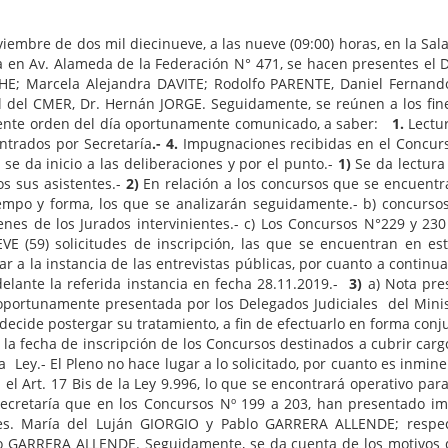
iembre de dos mil diecinueve, a las nueve (09:00) horas, en la Sal
a en Av. Alameda de la Federación N° 471, se hacen presentes el D
HE; Marcela Alejandra DAVITE; Rodolfo PARENTE, Daniel Fernand
l del CMER, Dr. Hernán JORGE. Seguidamente, se reúnen a los fines 
uiente orden del día oportunamente comunicado, a saber:
1.
Lectu
ntrados por Secretaría
.- 4.
Impugnaciones recibidas en el Concur
 se da inicio a las deliberaciones y por el punto.-
1)
Se da lectura 
s sus asistentes.-
2)
En relación a los concursos que se encuentra
iempo y forma, los que se analizarán seguidamente.- b) concurs
es de los Jurados intervinientes.- c) Los Concursos N°229 y 230 e
 (59) solicitudes de inscripción, las que se encuentran en esta
 a la instancia de las entrevistas públicas, por cuanto a continua
elante la referida instancia en fecha 28.11.2019.-
3)
a) Nota pre
portunamente presentada por los Delegados Judiciales del Ministe
decide postergar su tratamiento, a fin de efectuarlo en forma conj
a fecha de inscripción de los Concursos destinados a cubrir cargo
 Ley.- El Pleno no hace lugar a lo solicitado, por cuanto es inmine
 el Art. 17 Bis de la Ley 9.996, lo que se encontrará operativo pa
ecretaría que en los Concursos Nº 199 a 203, han presentado im
s. María del Luján GIORGIO y Pablo GARRERA ALLENDE; respect
 GARRERA ALLENDE. Seguidamente, se da cuenta de los motivos d