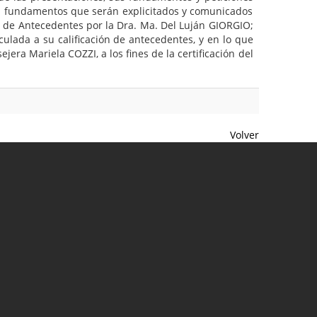
los fundamentos que serán explicitados y comunicados
ón de Antecedentes por la Dra. Ma. Del Luján GIORGIO;
ulada a su calificación de antecedentes, y en lo que
ejera Mariela COZZI, a los fines de la certificación del
Volver