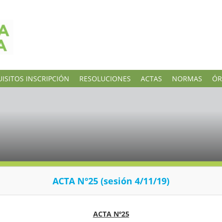
ISITOS INSCRIPCIÓN
RESOLUCIONES
ACTAS
NORMAS
ÓR
ACTA Nº25 (sesión 4/11/19)
ACTA Nº25