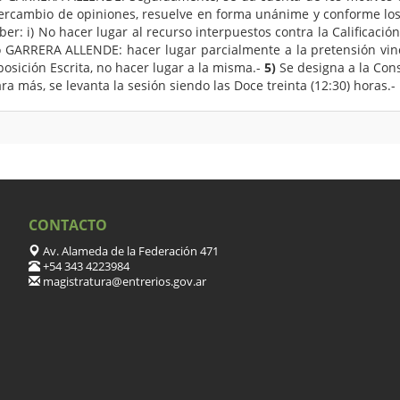
intercambio de opiniones, resuelve en forma unánime y conforme 
ber: i) No hacer lugar al recurso interpuestos contra la Calificaci
blo GARRERA ALLENDE: hacer lugar parcialmente a la pretensión vinc
posición Escrita, no hacer lugar a la misma.-
5)
Se designa a la Cons
a más, se levanta la sesión siendo las Doce treinta (12:30) horas.-
CONTACTO
Av. Alameda de la Federación 471
+54 343 4223984
magistratura@entrerios.gov.ar