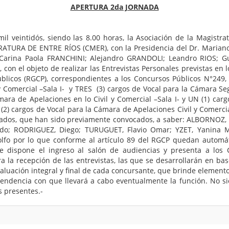
APERTURA 2da JORNADA
 veintidós, siendo las 8.00 horas, la Asociación de la Magistratu
ATURA DE ENTRE RÍOS (CMER), con la Presidencia del Dr. Mariano
 Carina Paola FRANCHINI; Alejandro GRANDOLI; Leandro RIOS; Gu
con el objeto de realizar las Entrevistas Personales previstas en lo
blicos (RGCP), correspondientes a los Concursos Públicos N°249,
 Comercial –Sala I- y TRES (3) cargos de Vocal para la Cámara Segu
ara de Apelaciones en lo Civil y Comercial –Sala I- y UN (1) carg
 (2) cargos de Vocal para la Cámara de Apelaciones Civil y Comer
ados, que han sido previamente convocados, a saber: ALBORNOZ, E
o; RODRIGUEZ, Diego; TURUGUET, Flavio Omar; YZET, Yanina Mar
fo por lo que conforme al artículo 89 del RGCP quedan automát
te dispone el ingreso al salón de audiencias y presenta a lo
 la recepción de las entrevistas, las que se desarrollarán en ba
aluación integral y final de cada concursante, que brinde elementos
pendencia con que llevará a cabo eventualmente la función. No si
s presentes.-