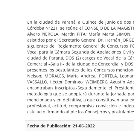
En la ciudad de Paraná, a Quince de Junio de dos mil
Córdoba N°221, se reúne el CONSEJO DE LA MAGISTR
Álvaro PIEROLA, Martín PITA; María Marta SIMON;
asistidos por el Secretario General Dr. Hernán JORGE, 
siguientes del Reglamento General de Concursos Pú
Vocal para la Cámara Segunda de Apelaciones Civil y
ciudad de Paraná, DOS (2) cargos de Vocal de la Cám
Comercial –Sala II- de la ciudad de Concordia y DOS
presentes los postulantes de los Concursos mencion
Nelson; MORALES, María Andrea; PORTELA, Leonard
VASSALLO, Héctor Domingo; WEIMBERG, Agustín Adol
encontraban inscriptos.-Seguidamente el Presiden
metodología que se adoptará durante la jornada para
mencionada y en definitiva, a que constituyan una ev
profesional, actitud, compromiso, convicción e inde
este acto firmando al pie los Consejeros y postulante
Fecha de Publicación: 21-06-2022