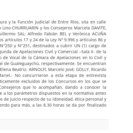
ra y la Función Judicial de Entre Ríos, sita en calle
 Lino CHURRUARIN y los Consejeros Marcela DAVITE,
illermo SAL; Alfredo Fabián BEL y Verónica ACUÑA
s artículos 17 y 24 de la Ley Nº 9.996 y artículos 86 y
 N°250 y N°251
,
destinados a cubrir UN (1) cargo de
nda de Apelaciones Civil y Comercial –Sala II- de la
o de Vocal de la Cámara de Apelaciones en lo Civil y
cial de Gualeguaychú, respectivamente. Se encuentran
lena Beatriz; ARNOLFI, Marcelo José; GOLLY, Ricardo
iel.- No concurrieron a esta etapa de entrevista
icamente excluidos de los Concursos en los que se
s Consejeros que lo acompañan, dando a conocer la
se a los parámetros dispuestos en la normativa antes
 de juicio respecto de su idoneidad, ética personal y
endo para más, a las 8.30 horas se da por finalizado