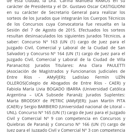
de esta ciudad, la Dra. Carina Manuela RAMOS en su
carácter de Presidenta y el Dr. Gustavo Oscar CASTIGLIONI
en su carácter de Secretario General para realizar los
sorteos de los Jurados que integrarán los Cuerpos Técnicos
de los Concursos cuya Convocatoria fue resuelta en la
Sesión del 7 de Agosto de 2015. Efectuados los sorteos
resultan desinsaculados los siguientes Jurados Técnicos, a
saber: Concurso Nº 163 (UN (1) cargo de Juez para el
Juzgado Civil, Comercial y Laboral de la Ciudad de San
Salvador) y Concurso Nº 164 (UN (1) cargo de Juez para el
Juzgado Civil, Comercial y Laboral de la Ciudad de Villa
Paranacito): Jurados Titulares: Ana Clara PAULETTI
(Asociación de Magistrados y Funcionarios Judiciales de
Entre Ríos - AMyFJER); Ladislao Fermín UZÍN
OLLEROS(Colegio de Abogados de Entre Ríos - CAER) y
Fabiola María Livia BOGADO IBARRA (Universidad Católica
Argentina – UCA Subsede Paraná); Jurados Suplentes:
Marta BRODSKY de PETRIC (AMyFJER); Juan Martín PITA
(CAER) y Sergio BARBIERO (Universidad nacional de Litoral –
UNL). Concurso Nº 165 (UN (1) cargo de Juez para el Juzgado
Civil y Comercial Nº 9 con competencia en Concursos y
Quiebras de Paraná) y Concurso Nº 166 (UN (1) cargo de
Juez para el Juzgado Civil y Comercial Nº 3 con competencia