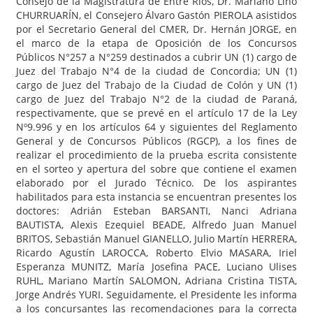
Consejo de la Magistratura de Entre Ríos, Dr. Mariano Lino
CHURRUARÍN, el Consejero Álvaro Gastón PIEROLA asistidos
por el Secretario General del CMER, Dr. Hernán JORGE, en
el marco de la etapa de Oposición de los Concursos
Públicos N°257 a N°259 destinados a cubrir UN (1) cargo de
Juez del Trabajo N°4 de la ciudad de Concordia; UN (1)
cargo de Juez del Trabajo de la Ciudad de Colón y UN (1)
cargo de Juez del Trabajo N°2 de la ciudad de Paraná,
respectivamente, que se prevé en el artículo 17 de la Ley
Nº9.996 y en los artículos 64 y siguientes del Reglamento
General y de Concursos Públicos (RGCP), a los fines de
realizar el procedimiento de la prueba escrita consistente
en el sorteo y apertura del sobre que contiene el examen
elaborado por el Jurado Técnico. De los aspirantes
habilitados para esta instancia se encuentran presentes los
doctores: Adrián Esteban BARSANTI, Nanci Adriana
BAUTISTA, Alexis Ezequiel BEADE, Alfredo Juan Manuel
BRITOS, Sebastián Manuel GIANELLO, Julio Martín HERRERA,
Ricardo Agustín LAROCCA, Roberto Elvio MASARA, Iriel
Esperanza MUNITZ, María Josefina PACE, Luciano Ulises
RUHL, Mariano Martín SALOMON, Adriana Cristina TISTA,
Jorge Andrés YURI. Seguidamente, el Presidente les informa
a los concursantes las recomendaciones para la correcta