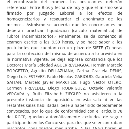
el encabezado del examen, los postulantes deberán
referenciar Entre Ríos y fecha de hoy y que el mismo será
firmado por Juzgado Laboral a los efectos de
homogeneizarlos y resguardar el anonimato de los
mismos.- Asimismo se acuerda que los concursantes no
deberán practicar liquidación (cálculo matemático) de
rubros indemnizatorios.- Finalmente, se da comienzo al
examen escrito a las 9.50 horas, y se hace saber a los
postulantes que cuentan con un plazo de SIETE (7) horas
para la confección del mismo, de acuerdo a lo previsto en
la normativa vigente. Se deja expresa constancia que los
Doctores María Soledad AGUERREVENGOA. Hernán Marcelo
BORGETTO, Agustín DELLAZUANA, Carina Graciela DENIS,
Diego Luis ESTEVEZ, Pablo Nicolás GABIOUD, Gabriela Velia
GAITAN, Marcelo Javier MARCHESI, Hugo Néstor OTERO,
Carmen PREVEDEL, Diego RODRÍGUEZ, Octavio Valentín
VERGARA y Ruth Elizabeth ZIEGLER no asistieron a la
presente instancia de oposición, en esta sala ni en las
restantes salas habilitadas, pese a haber sido debidamente
convocados, por lo que de conformidad con el artículo 78
del RGCP, quedan automáticamente excluidos de seguir
participando en los Concursos para los que se encontraban
inscriptos, consignados más arriba. A las 16.50 horas, el