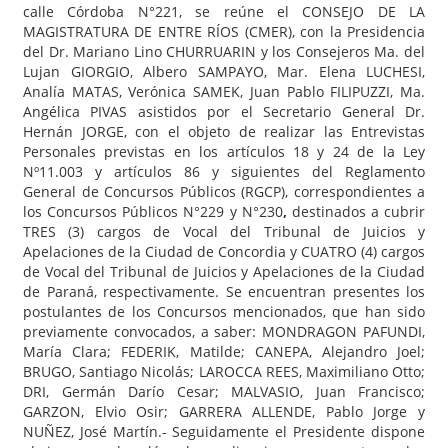
calle Córdoba N°221, se reúne el CONSEJO DE LA
MAGISTRATURA DE ENTRE RÍOS (CMER), con la Presidencia
del Dr. Mariano Lino CHURRUARIN y los Consejeros Ma. del
Lujan GIORGIO, Albero SAMPAYO, Mar. Elena LUCHESI,
Analía MATAS, Verónica SAMEK, Juan Pablo FILIPUZZI, Ma.
Angélica PIVAS asistidos por el Secretario General Dr.
Hernán JORGE, con el objeto de realizar las Entrevistas
Personales previstas en los artículos 18 y 24 de la Ley
Nº11.003 y artículos 86 y siguientes del Reglamento
General de Concursos Públicos (RGCP), correspondientes a
los Concursos Públicos N°229 y N°230
,
destinados a cubrir
TRES (3) cargos de Vocal del Tribunal de Juicios y
Apelaciones de la Ciudad de Concordia y CUATRO (4) cargos
de Vocal del Tribunal de Juicios y Apelaciones de la Ciudad
de Paraná, respectivamente. Se encuentran presentes los
postulantes de los Concursos mencionados, que han sido
previamente convocados, a saber: MONDRAGON PAFUNDI,
María Clara; FEDERIK, Matilde; CANEPA, Alejandro Joel;
BRUGO, Santiago Nicolás; LAROCCA REES, Maximiliano Otto;
DRI, Germán Darío Cesar; MALVASIO, Juan Francisco;
GARZON, Elvio Osir; GARRERA ALLENDE, Pablo Jorge y
NUÑEZ, José Martín.- Seguidamente el Presidente dispone