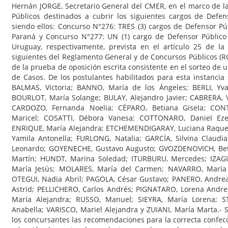
Hernán JORGE, Secretario General del CMER, en el marco de l
Públicos destinados a cubrir los siguientes cargos de Defen
siendo ellos: Concurso N°276: TRES (3) cargos de Defensor Pú
Paraná y Concurso N°277: UN (1) cargo de Defensor Público
Uruguay, respectivamente, prevista en el artículo 25 de la
siguientes del Reglamento General y de Concursos Públicos (RGC
de la prueba de oposición escrita consistente en el sorteo de 
de Casos. De los postulantes habilitados para esta instancia
BALMAS, Victoria; BANNO, María de los Ángeles; BERLI, Yv
BOURLOT, María Solange; BULAY, Alejandro Javier; CABRERA, 
CARDOZO, Fernanda Noelia; CÉPARO, Betiana Gisela; CONT
Maricel; COSATTI, Débora Vanesa; COTTONARO, Daniel Ezeq
ENRIQUE, María Alejandra; ETCHEMENDIGARAY, Luciana Raquel
Yamila Antonella; FURLONG, Natalia; GARCÍA, Silvina Claud
Leonardo; GOYENECHE, Gustavo Augusto; GVOZDENOVICH, Bets
Martín; HUNDT, Marina Soledad; ITURBURU, Mercedes; IZAGU
María Jesús; MOLARES, María del Carmen; NAVARRO, María F
OTEGUI, Nadia Abril; PAGOLA, César Gustavo; PANERO, Andrea C
Astrid; PELLICHERO, Carlos Andrés; PIGNATARO, Lorena Andrea
María Alejandra; RUSSO, Manuel; SIEYRA, María Lorena; S
Anabella; VARISCO, Mariel Alejandra y ZUIANI, María Marta.- 
los concursantes las recomendaciones para la correcta confec