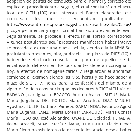
adopción de pautas de conducta para el normal y correcto des
explica el procedimiento a seguir, el cual consistirá en el sor
total de CIEN (100) que integran el Banco elaborados es
concursan, los que se encuentran publicado
https://www.entrerios.gov.ar/magistratura/userfiles/files/C
y cuya pertinencia y rigor formal han sido previamente eva
Seguidamente, se procede a efectuar el sorteo correspondie
Algunos postulantes aquí presentes manifiestan haber inter
se procede a extraer una nueva bolilla, siendo ella la Nª48 Se
postulantes presentes, otorgándoseles un plazo de DIEZ (10) 
habiéndose efectuado consultas por parte de aquéllos, se d
encabezado del examen, los postulantes deberán consignar 
hoy, a efectos de homogeneizarlos y resguardar el anonima
comienzo al examen siendo las 9.55 horas y se hace saber 
plazo de SIETE (7) horas para la confección del mismo, de a
vigente. Se deja constancia que los doctores AIZICOVICH, Victor
BADANO, Juan Ignacio; BRACCO, Andrea Ayelén; BUTUS, María
María Jorgelina; DEL PORTO, María Ariadna; DIAZ MINUET
Agostina; EULER, Ludmila Pamela; GARMENDIA, Facundo Agust
María Eugenia; LANZI, María Lorena; LARROUDÉ, María Consta
María ; OSORIO, José Alejandro; OYARBIDE, Soledad; PERALTA
Ileana Araceli; SPAIS, María Silvana; TURUGUET, Flavio Om
María Elena no asistieron a la presente instancia, pese a hab