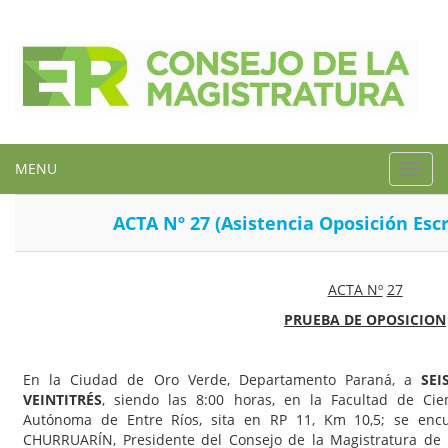
MENU
Toggl
navig
ACTA Nº 27 (Asistencia Oposición Escr
ACTA Nº
27
PRUEBA DE OPOSICION
En la Ciudad de Oro Verde, Departamento Paraná, a
SEI
VEINTITRÉS
, siendo las 8:00 horas, en la Facultad de Cie
Autónoma de Entre Ríos, sita en RP 11, Km 10,5; se encu
CHURRUARÍN, Presidente del Consejo de la Magistratura de En