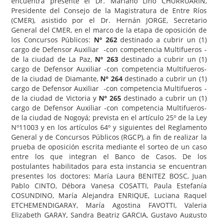
encuentra presente el Dr. Mariano Lino CHURRUARÍN,
Presidente del Consejo de la Magistratura de Entre Ríos
(CMER), asistido por el Dr. Hernán JORGE, Secretario
General del CMER, en el marco de la etapa de oposición de
los Concursos Públicos:
N° 262
destinado a cubrir un (1)
cargo de Defensor Auxiliar -con competencia Multifueros -
de la ciudad de La Paz,
N° 263
destinado a cubrir un (1)
cargo de Defensor Auxiliar -con competencia Multifueros-
de la ciudad de Diamante,
N° 264
destinado a cubrir un (1)
cargo de Defensor Auxiliar -con competencia Multifueros -
de la ciudad de Victoria y
N° 265
destinado a cubrir un (1)
cargo de Defensor Auxiliar -con competencia Multifueros-
de la ciudad de Nogoyá; prevista en el artículo 25º de la Ley
Nº11003 y en los artículos 64º y siguientes del Reglamento
General y de Concursos Públicos (RGCP), a fin de realizar la
prueba de oposición escrita mediante el sorteo de un caso
entre los que integran el Banco de Casos. De los
postulantes habilitados para esta instancia se encuentran
presentes los doctores: María Laura BENITEZ BOSC, Juan
Pablo CINTO, Débora Vanesa COSATTI, Paula Estefanía
COSUNDINO, María Alejandra ENRIQUE, Luciana Raquel
ETCHEMENDIGARAY, María Agostina FAVOTTI, Valeria
Elizabeth GARAY, Sandra Beatriz GARCIA, Gustavo Augusto