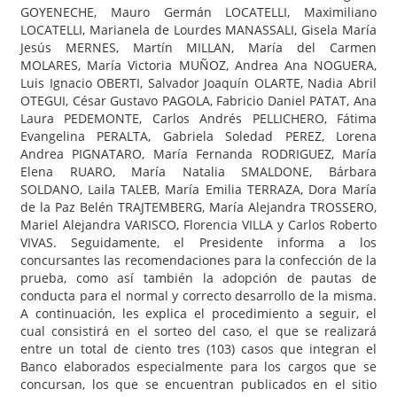
GOYENECHE, Mauro Germán LOCATELLI, Maximiliano
LOCATELLI, Marianela de Lourdes MANASSALI, Gisela María
Jesús MERNES, Martín MILLAN, María del Carmen
MOLARES, María Victoria MUÑOZ, Andrea Ana NOGUERA,
Luis Ignacio OBERTI, Salvador Joaquín OLARTE, Nadia Abril
OTEGUI, César Gustavo PAGOLA, Fabricio Daniel PATAT, Ana
Laura PEDEMONTE, Carlos Andrés PELLICHERO, Fátima
Evangelina PERALTA, Gabriela Soledad PEREZ, Lorena
Andrea PIGNATARO, María Fernanda RODRIGUEZ, María
Elena RUARO, María Natalia SMALDONE, Bárbara
SOLDANO, Laila TALEB, María Emilia TERRAZA, Dora María
de la Paz Belén TRAJTEMBERG, María Alejandra TROSSERO,
Mariel Alejandra VARISCO, Florencia VILLA y Carlos Roberto
VIVAS. Seguidamente, el Presidente informa a los
concursantes las recomendaciones para la confección de la
prueba, como así también la adopción de pautas de
conducta para el normal y correcto desarrollo de la misma.
A continuación, les explica el procedimiento a seguir, el
cual consistirá en el sorteo del caso, el que se realizará
entre un total de ciento tres (103) casos que integran el
Banco elaborados especialmente para los cargos que se
concursan, los que se encuentran publicados en el sitio