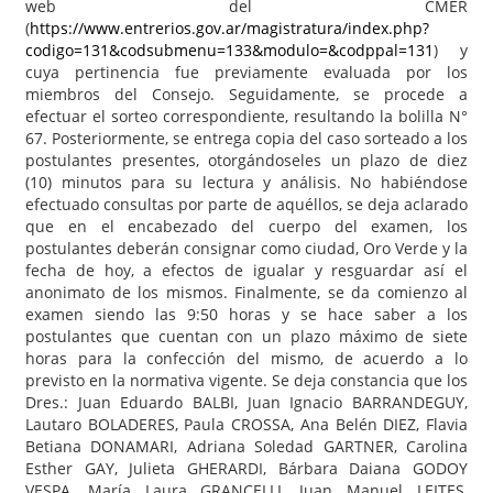
web del CMER
(
https://www.entrerios.gov.ar/magistratura/index.php?
codigo=131&codsubmenu=133&modulo=&codppal=131
) y
cuya pertinencia fue previamente evaluada por los
miembros del Consejo. Seguidamente, se procede a
efectuar el sorteo correspondiente, resultando la bolilla N°
67. Posteriormente, se entrega copia del caso sorteado a los
postulantes presentes, otorgándoseles un plazo de diez
(10) minutos para su lectura y análisis. No habiéndose
efectuado consultas por parte de aquéllos, se deja aclarado
que en el encabezado del cuerpo del examen, los
postulantes deberán consignar como ciudad, Oro Verde y la
fecha de hoy, a efectos de igualar y resguardar así el
anonimato de los mismos. Finalmente, se da comienzo al
examen siendo las 9:50 horas y se hace saber a los
postulantes que cuentan con un plazo máximo de siete
horas para la confección del mismo, de acuerdo a lo
previsto en la normativa vigente. Se deja constancia que los
Dres.: Juan Eduardo BALBI, Juan Ignacio BARRANDEGUY,
Lautaro BOLADERES, Paula CROSSA, Ana Belén DIEZ, Flavia
Betiana DONAMARI, Adriana Soledad GARTNER, Carolina
Esther GAY, Julieta GHERARDI, Bárbara Daiana GODOY
VESPA, María Laura GRANCELLI, Juan Manuel LEITES,