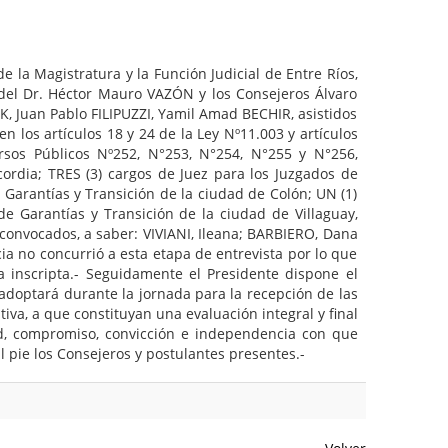
de la Magistratura y la Función Judicial de Entre Ríos,
el Dr. Héctor Mauro VAZÓN y los Consejeros Álvaro
 Juan Pablo FILIPUZZI, Yamil Amad BECHIR, asistidos
n los artículos 18 y 24 de la Ley Nº11.003 y artículos
rsos Públicos Nº252, N°253, N°254, N°255 y N°256,
ordia; TRES (3) cargos de Juez para los Juzgados de
 Garantías y Transición de la ciudad de Colón; UN (1)
e Garantías y Transición de la ciudad de Villaguay,
onvocados, a saber: VIVIANI, Ileana; BARBIERO, Dana
a no concurrió a esta etapa de entrevista por lo que
inscripta.- Seguidamente el Presidente dispone el
adoptará durante la jornada para la recepción de las
iva, a que constituyan una evaluación integral y final
tud, compromiso, convicción e independencia con que
l pie los Consejeros y postulantes presentes.-