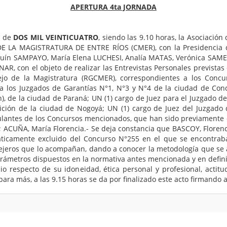
APERTURA 4ta JORNADA
O
de
DOS MIL VEINTICUATRO
, siendo las 9.10 horas, la Asociación 
 DE LA MAGISTRATURA DE ENTRE RÍOS (CMER), con la Presidencia d
quín SAMPAYO, María Elena LUCHESI, Analía MATAS, Verónica SAMEK,
AR, con el objeto de realizar las Entrevistas Personales previstas e
jo de la Magistratura (RGCMER), correspondientes a los Concu
a los Juzgados de Garantías N°1, N°3 y N°4 de la ciudad de Conc
n), de la ciudad de Paraná; UN (1) cargo de Juez para el Juzgado de
ición de la ciudad de Nogoyá; UN (1) cargo de Juez del Juzgado d
ulantes de los Concursos mencionados, que han sido previamente c
; ACUÑA, María Florencia.- Se deja constancia que BASCOY, Florenci
icamente excluido del Concurso N°255 en el que se encontraba 
sejeros que lo acompañan, dando a conocer la metodología que se 
arámetros dispuestos en la normativa antes mencionada y en definit
o respecto de su idoneidad, ética personal y profesional, acti
ara más, a las 9.15 horas se da por finalizado este acto firmando a