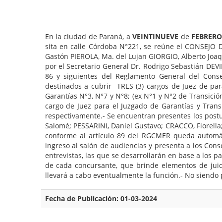
En la ciudad de Paraná, a
VEINTINUEVE
de
FEBRER
sita en calle Córdoba N°221, se reúne el CONSEJO
Gastón PIEROLA, Ma. del Lujan GIORGIO, Alberto Joa
por el Secretario General Dr. Rodrigo Sebastián DEVIN
86 y siguientes del Reglamento General del Conse
destinados a cubrir TRES (3) cargos de Juez de par
Garantías N°3, N°7 y N°8; (ex N°1 y N°2 de Transició
cargo de Juez para el Juzgado de Garantías y Trans
respectivamente.- Se encuentran presentes los post
Salomé; PESSARINI, Daniel Gustavo; CRACCO, Fiorella
conforme al artículo 89 del RGCMER queda automát
ingreso al salón de audiencias y presenta a los Con
entrevistas, las que se desarrollarán en base a los p
de cada concursante, que brinde elementos de juici
llevará a cabo eventualmente la función.- No siendo p
Fecha de Publicación: 01-03-2024