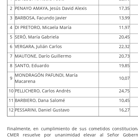
2
PENAYO AMAYA, Jesús David Alexis
17,35
3
BARBOSA, Facundo Javier
13,99
4
DI PRETORO, Micaela María
11,97
5
SERÓ, María Gabriela
20,45
6
VERGARA, Julián Carlos
22,32
7
MAUTONE, Darío Guillermo
20,73
8
SANTO, Eduardo
19,85
MONDRAGÓN PAFUNDI, María
9
10,07
Macarena
10
PELLICHERO, Carlos Andrés
24,75
11
BARBIERO, Dana Salomé
10,45
12
PESSARINI, Daniel Gustavo
16,27
Finalmente, en cumplimiento de sus cometidos constitucional
CMER resuelve por unanimidad elevar al Señor Gobern