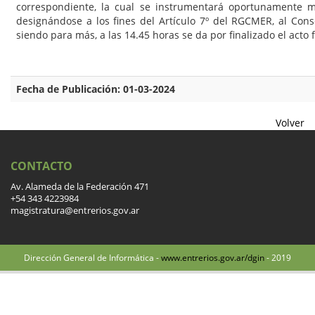
correspondiente, la cual se instrumentará oportunamente me
designándose a los fines del Artículo 7º del RGCMER, al Con
siendo para más, a las 14.45 horas se da por finalizado el acto 
Fecha de Publicación: 01-03-2024
Volver
CONTACTO
Av. Alameda de la Federación 471
+54 343 4223984
magistratura@entrerios.gov.ar
Dirección General de Informática -
www.entrerios.gov.ar/dgin
- 2019