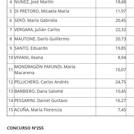
4
NUÑEZ, José Martín
18,48
5
DI PRETORO, Micaela María
11,97
6
SERÓ, María Gabriela
20,45
7
VERGARA, Julián Carlos
22,32
8
MAUTONE, Darío Guillermo
20,73
9
SANTO, Eduardo
19,85
10
VIVIANI, Ileana
8,94
MONDRAGÓN PAFUNDI, María
11
10,07
Macarena
12
PELLICHERO, Carlos Andrés
24,75
13
BARBIERO, Dana Salomé
10,45
14
PESSARINI, Daniel Gustavo
16,27
15
ACUÑA, María Florencia
7,45
CONCURSO Nº255