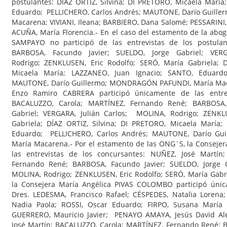
postulantes: DÍAZ ORTIZ, Silvina; DI PRETORO, Micaela María
Eduardo; PELLICHERO, Carlos Andrés; MAUTONE, Darío Guil
Macarena; VIVIANI, Ileana; BARBIERO, Dana Salomé; PESSARINI, 
ACUÑA, María Florencia.- En el caso del estamento de la aboga
SAMPAYO no participó de las entrevistas de los postula
BARBOSA, Facundo Javier; SUELDO, Jorge Gabriel; VER
Rodrigo; ZENKLUSEN, Eric Rodolfo; SERÓ, María Gabriela; D
Micaela María; LAZZANEO, Juan Ignacio; SANTO, Eduard
MAUTONE, Darío Guillermo; MONDRAGÓN PAFUNDI, María Macar
Enzo Ramiro CABRERA participó únicamente de las entre
BACALUZZO, Carola; MARTÍNEZ, Fernando René; BARBOSA, 
Gabriel; VERGARA, Julián Carlos; MOLINA, Rodrigo; ZENKL
Gabriela; DÍAZ ORTIZ, Silvina; DI PRETORO, Micaela María;
Eduardo; PELLICHERO, Carlos Andrés; MAUTONE, Darío G
María Macarena.- Por el estamento de las ONG´S, la Consejer
las entrevistas de los concursantes: NUÑEZ, José Martín
Fernando René; BARBOSA, Facundo Javier; SUELDO, Jorge G
MOLINA, Rodrigo; ZENKLUSEN, Eric Rodolfo; SERÓ, María Gabri
la Consejera María Angélica PIVAS COLOMBO participó única
Dres. LEDESMA, Francisco Rafael; CÉSPEDES, Natalia Lorena;
Nadia Paola; ROSSI, Oscar Eduardo; FIRPO, Susana María 
GUERRERO, Mauricio Javier; PENAYO AMAYA, Jesús David Al
José Martín; BACALUZZO, Carola; MARTÍNEZ, Fernando René; 