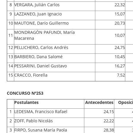
8
VERGARA, Julián Carlos
22,32
9
LAZZANEO, Juan Ignacio
15,07
10
MAUTONE, Darío Guillermo
20,73
MONDRAGÓN PAFUNDI, María
11
10,07
Macarena
12
PELLICHERO, Carlos Andrés
24,75
13
BARBIERO, Dana Salomé
10,45
14
PESSARINI, Daniel Gustavo
16,27
15
CRACCO, Fiorella
7,52
CONCURSO Nº253
Postulantes
Antecedentes
Oposic
1
LEDESMA, Francisco Rafael
24,15
2
ZOFF, Pablo Nicolás
22,22
3
FIRPO, Susana María Paola
28,38