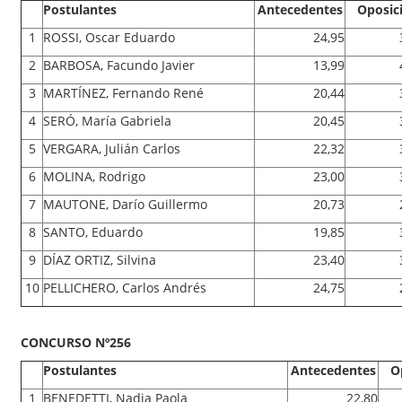
Postulantes
Antecedentes
Oposic
1
ROSSI, Oscar Eduardo
24,95
2
BARBOSA, Facundo Javier
13,99
3
MARTÍNEZ, Fernando René
20,44
4
SERÓ, María Gabriela
20,45
5
VERGARA, Julián Carlos
22,32
6
MOLINA, Rodrigo
23,00
7
MAUTONE, Darío Guillermo
20,73
8
SANTO, Eduardo
19,85
9
DÍAZ ORTIZ, Silvina
23,40
10
PELLICHERO, Carlos Andrés
24,75
CONCURSO Nº256
Postulantes
Antecedentes
O
1
BENEDETTI, Nadia Paola
22,80