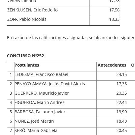
VIVIANI, Ileana
17,78
ZENKLUSEN, Eric Rodolfo
17,56
ZOFF, Pablo Nicolás
18,33
En razón de las calificaciones asignadas se alcanzan los siguie
CONCURSO Nº252
Postulantes
Antecedentes
O
1
LEDESMA, Francisco Rafael
24,15
2
PENAYO AMAYA, Jesús David Alexis
17,35
3
GUERRERO, Mauricio Javier
20,35
4
FIGUEROA, Mario Andrés
22,44
5
BARBOSA, Facundo Javier
13,99
6
NUÑEZ, José Martín
18,48
7
SERÓ, María Gabriela
20,45