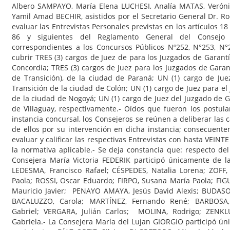
Albero SAMPAYO, María Elena LUCHESI, Analía MATAS, Veróni
Yamil Amad BECHIR, asistidos por el Secretario General Dr. Ro
evaluar las Entrevistas Personales previstas en los artículos 18
86 y siguientes del Reglamento General del Consejo 
correspondientes a los Concursos Públicos Nº252, N°253, N°
cubrir TRES (3) cargos de Juez de para los Juzgados de Garant
Concordia; TRES (3) cargos de Juez para los Juzgados de Garan
de Transición), de la ciudad de Paraná; UN (1) cargo de Jue
Transición de la ciudad de Colón; UN (1) cargo de Juez para el
de la ciudad de Nogoyá; UN (1) cargo de Juez del Juzgado de G
de Villaguay, respectivamente.- Oídos que fueron los postula
instancia concursal, los Consejeros se reúnen a deliberar las c
de ellos por su intervención en dicha instancia; consecuent
evaluar y calificar las respectivas Entrevistas con hasta VEINTE
la normativa aplicable.- Se deja constancia que: respecto del
Consejera María Victoria FEDERIK participó únicamente de la
LEDESMA, Francisco Rafael; CÉSPEDES, Natalia Lorena; ZOFF,
Paola; ROSSI, Oscar Eduardo; FIRPO, Susana María Paola; F
Mauricio Javier; PENAYO AMAYA, Jesús David Alexis; BUDASO
BACALUZZO, Carola; MARTÍNEZ, Fernando René; BARBOSA, 
Gabriel; VERGARA, Julián Carlos; MOLINA, Rodrigo; ZENKL
Gabriela.- La Consejera María del Lujan GIORGIO participó úni