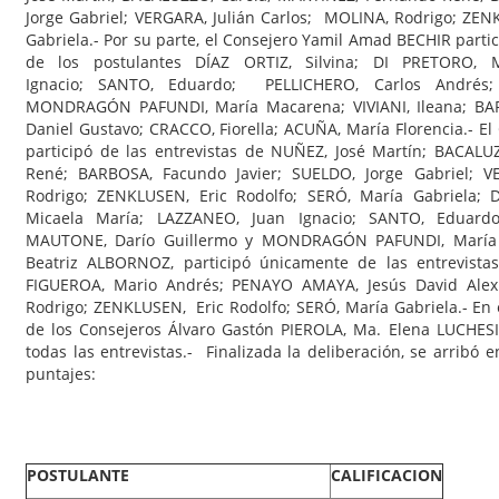
Jorge Gabriel; VERGARA, Julián Carlos; MOLINA, Rodrigo; ZEN
Gabriela.- Por su parte, el Consejero Yamil Amad BECHIR parti
de los postulantes DÍAZ ORTIZ, Silvina; DI PRETORO, 
Ignacio; SANTO, Eduardo; PELLICHERO, Carlos Andrés
MONDRAGÓN PAFUNDI, María Macarena; VIVIANI, Ileana; BAR
Daniel Gustavo; CRACCO, Fiorella; ACUÑA, María Florencia.- El
participó de las entrevistas de NUÑEZ, José Martín; BACAL
René; BARBOSA, Facundo Javier; SUELDO, Jorge Gabriel; V
Rodrigo; ZENKLUSEN, Eric Rodolfo; SERÓ, María Gabriela; D
Micaela María; LAZZANEO, Juan Ignacio; SANTO, Eduard
MAUTONE, Darío Guillermo y MONDRAGÓN PAFUNDI, María M
Beatriz ALBORNOZ, participó únicamente de las entrevista
FIGUEROA, Mario Andrés; PENAYO AMAYA, Jesús David Alex
Rodrigo; ZENKLUSEN, Eric Rodolfo; SERÓ, María Gabriela.- En 
de los Consejeros Álvaro Gastón PIEROLA, Ma. Elena LUCHESI
todas las entrevistas.- Finalizada la deliberación, se arribó
puntajes:
POSTULANTE
CALIFICACION