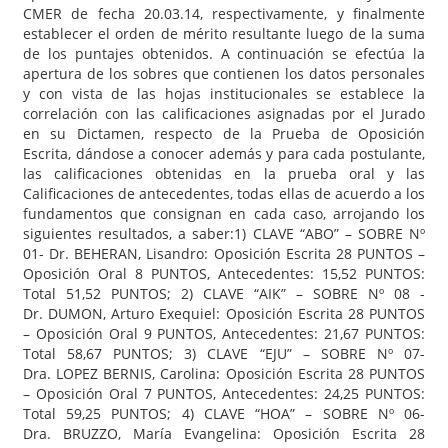
CMER de fecha 20.03.14, respectivamente, y finalmente
establecer el orden de mérito resultante luego de la suma
de los puntajes obtenidos. A continuación se efectúa la
apertura de los sobres que contienen los datos personales
y con vista de las hojas institucionales se establece la
correlación con las calificaciones asignadas por el Jurado
en su Dictamen, respecto de la Prueba de Oposición
Escrita, dándose a conocer además y para cada postulante,
las calificaciones obtenidas en la prueba oral y las
Calificaciones de antecedentes, todas ellas de acuerdo a los
fundamentos que consignan en cada caso, arrojando los
siguientes resultados, a saber:1) CLAVE “ABO” – SOBRE Nº
01- Dr. BEHERAN, Lisandro: Oposición Escrita 28 PUNTOS –
Oposición Oral 8 PUNTOS, Antecedentes: 15,52 PUNTOS:
Total 51,52 PUNTOS; 2) CLAVE “AIK” – SOBRE Nº 08 -
Dr. DUMON, Arturo Exequiel: Oposición Escrita 28 PUNTOS
– Oposición Oral 9 PUNTOS, Antecedentes: 21,67 PUNTOS:
Total 58,67 PUNTOS; 3) CLAVE “EJU” – SOBRE Nº 07-
Dra. LOPEZ BERNIS, Carolina: Oposición Escrita 28 PUNTOS
– Oposición Oral 7 PUNTOS, Antecedentes: 24,25 PUNTOS:
Total 59,25 PUNTOS; 4) CLAVE “HOA” – SOBRE Nº 06-
Dra. BRUZZO, María Evangelina: Oposición Escrita 28