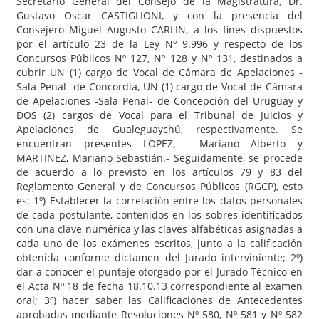
Secretario General del Consejo de la Magistratura, Dr.
Gustavo Oscar CASTIGLIONI, y con la presencia del
Consejero Miguel Augusto CARLIN, a los fines dispuestos
por el artículo 23 de la Ley Nº 9.996 y respecto de los
Concursos Públicos Nº 127, Nº 128 y Nº 131, destinados a
cubrir UN (1) cargo de Vocal de Cámara de Apelaciones -
Sala Penal- de Concordia, UN (1) cargo de Vocal de Cámara
de Apelaciones -Sala Penal- de Concepción del Uruguay y
DOS (2) cargos de Vocal para el Tribunal de Juicios y
Apelaciones de Gualeguaychú, respectivamente. Se
encuentran presentes LOPEZ, Mariano Alberto y
MARTINEZ, Mariano Sebastián.- Seguidamente, se procede
de acuerdo a lo previsto en los artículos 79 y 83 del
Reglamento General y de Concursos Públicos (RGCP), esto
es: 1º) Establecer la correlación entre los datos personales
de cada postulante, contenidos en los sobres identificados
con una clave numérica y las claves alfabéticas asignadas a
cada uno de los exámenes escritos, junto a la calificación
obtenida conforme dictamen del Jurado interviniente; 2º)
dar a conocer el puntaje otorgado por el Jurado Técnico en
el Acta Nº 18 de fecha 18.10.13 correspondiente al examen
oral; 3º) hacer saber las Calificaciones de Antecedentes
aprobadas mediante Resoluciones Nº 580, Nº 581 y Nº 582