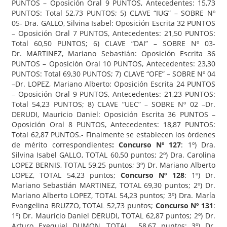
PUNTOS – Oposición Oral 9 PUNTOS, Antecedentes: 15,73
PUNTOS: Total 52,73 PUNTOS; 5) CLAVE “IUG” – SOBRE Nº
05- Dra. GALLO, Silvina Isabel: Oposición Escrita 32 PUNTOS
– Oposición Oral 7 PUNTOS, Antecedentes: 21,50 PUNTOS:
Total 60,50 PUNTOS; 6) CLAVE “DAI” – SOBRE Nº 03-
Dr. MARTINEZ, Mariano Sebastián: Oposición Escrita 36
PUNTOS – Oposición Oral 10 PUNTOS, Antecedentes: 23,30
PUNTOS: Total 69,30 PUNTOS; 7) CLAVE “OFE” – SOBRE Nº 04
–Dr. LOPEZ, Mariano Alberto: Oposición Escrita 24 PUNTOS
– Oposición Oral 9 PUNTOS, Antecedentes: 21,23 PUNTOS:
Total 54,23 PUNTOS; 8) CLAVE “UEC” – SOBRE Nº 02 –Dr.
DERUDI, Mauricio Daniel: Oposición Escrita 36 PUNTOS –
Oposición Oral 8 PUNTOS, Antecedentes: 18,87 PUNTOS:
Total 62,87 PUNTOS.- Finalmente se establecen los órdenes
de mérito correspondientes
:
Concurso Nº 127
: 1º) Dra.
Silvina Isabel GALLO, TOTAL 60,50 puntos; 2º) Dra. Carolina
LOPEZ BERNIS, TOTAL 59,25 puntos; 3º) Dr. Mariano Alberto
LOPEZ, TOTAL 54,23 puntos;
Concurso Nº 128
: 1º) Dr.
Mariano Sebastián MARTINEZ, TOTAL 69,30 puntos; 2º) Dr.
Mariano Alberto LOPEZ, TOTAL 54,23 puntos; 3º) Dra. María
Evangelina BRUZZO, TOTAL 52,73 puntos;
Concurso Nº 131
:
1º) Dr. Mauricio Daniel DERUDI, TOTAL 62,87 puntos; 2º) Dr.
Arturo Exequiel DUMON, TOTAL 58,67 puntos; 3º) Dr.