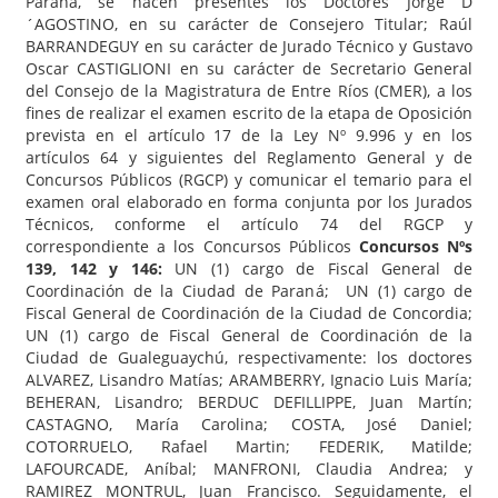
Paraná, se hacen presentes los Doctores Jorge D
´AGOSTINO, en su carácter de Consejero Titular; Raúl
BARRANDEGUY en su carácter de Jurado Técnico y Gustavo
Oscar CASTIGLIONI en su carácter de Secretario General
del Consejo de la Magistratura de Entre Ríos (CMER), a los
fines de realizar el examen escrito de la etapa de Oposición
prevista en el artículo 17 de la Ley Nº 9.996 y en los
artículos 64 y siguientes del Reglamento General y de
Concursos Públicos (RGCP) y comunicar el temario para el
examen oral elaborado en forma conjunta por los Jurados
Técnicos, conforme el artículo 74 del RGCP y
correspondiente a los Concursos Públicos
Concursos Nºs
139, 142 y 146:
UN (1) cargo de Fiscal General de
Coordinación de la Ciudad de Paraná; UN (1) cargo de
Fiscal General de Coordinación de la Ciudad de Concordia;
UN (1) cargo de Fiscal General de Coordinación de la
Ciudad de Gualeguaychú, respectivamente: los doctores
ALVAREZ, Lisandro Matías; ARAMBERRY, Ignacio Luis María;
BEHERAN, Lisandro; BERDUC DEFILLIPPE, Juan Martín;
CASTAGNO, María Carolina; COSTA, José Daniel;
COTORRUELO, Rafael Martin; FEDERIK, Matilde;
LAFOURCADE, Aníbal; MANFRONI, Claudia Andrea; y
RAMIREZ MONTRUL, Juan Francisco. Seguidamente, el