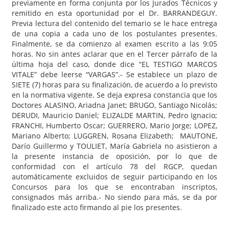
previamente en forma conjunta por los Jurados Técnicos y
remitido en esta oportunidad por el Dr. BARRANDEGUY.
Previa lectura del contenido del temario se le hace entrega
de una copia a cada uno de los postulantes presentes.
Finalmente, se da comienzo al examen escrito a las 9:05
horas. No sin antes aclarar que en el Tercer párrafo de la
última hoja del caso, donde dice “EL TESTIGO MARCOS
VITALE” debe leerse “VARGAS”.- Se establece un plazo de
SIETE (7) horas para su finalización, de acuerdo a lo previsto
en la normativa vigente. Se deja expresa constancia que los
Doctores ALASINO, Ariadna Janet; BRUGO, Santiago Nicolás;
DERUDI, Mauricio Daniel; ELIZALDE MARTIN, Pedro Ignacio;
FRANCHI, Humberto Oscar; GUERRERO, Mario Jorge; LOPEZ,
Mariano Alberto; LUGGREN, Rosana Elizabeth; MAUTONE,
Darío Guillermo y TOULIET, María Gabriela no asistieron a
la presente instancia de oposición, por lo que de
conformidad con el artículo 78 del RGCP, quedan
automáticamente excluidos de seguir participando en los
Concursos para los que se encontraban inscriptos,
consignados más arriba.- No siendo para más, se da por
finalizado este acto firmando al pie los presentes.