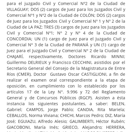
para el juzgado Civil y Comercial Nº2 de la Ciudad de
VILLAGUAY; DOS (2) cargos de Juez para los Juzgados Civil y
Comercial Nº1 y Nº2 de la Ciudad de COLÓN; DOS (2) cargos
de Juez para los Juzgados Civil y Comercial Nº 1 y Nº 2 de la
Ciudad de LA PAZ; TRES (3) cargos de Juez para los Juzgados
Civil y Comercial Nº1; Nº 2 y Nº 4 de la Ciudad de
CONCORDIA; UN (1) cargo de Juez para el Juzgado Civil y
Comercial Nº 3 de la Ciudad de PARANÁ y UN (1) cargo de
Juez para el Juzgado Civil y Comercial Nº 2 de la Ciudad de
CHAJARÍ, respectivamente, Doctores Ricardo MINNI;
Guillermo DELRIEUX y Francisco CECCHINI, asistidos por el
Secretario General del Consejo de la Magistratura de Entre
Ríos (CMER), Doctor Gustavo Oscar CASTIGLIONI, a fin de
realizar el examen oral correspondiente a la etapa de
oposición, en cumplimiento con lo establecido por los
artículos 17 de la Ley N°. 9.996 y 72 del Reglamento
General y de Concursos Públicos (RGCP). Asisten a ésta
instancia los siguientes postulantes, a saber: BELEN,
Gabriel; CAMPOS, Jorge Pablo; CANDIA, Rita Mariela;
CEBALLOS, Norma Viviana; CHICHI, Marcos Pedro; DIZ, María
José; EGUIAZU, Alfredo Alesio; GALIMBERTI, Héctor Rubén;
GIACOBONI, María Inés; GRIECO, Alejandro; HERRERA,