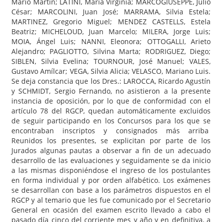
Mario Martín; LATINI, María Virginia; MARCOGIUSEPPE, Julio
César; MARCOLINI, Juan José; MARRAMA, Silvia Estela;
MARTINEZ, Gregorio Miguel; MENDEZ CASTELLS, Estela
Beatriz; MICHELOUD, Juan Marcelo; MILERA, Jorge Luis;
MOIA, Ángel Luis; NANNI, Eleonora; OTTOGALLI, Arieto
Alejandro; PAGLIOTTO, Silvina Marta; RODRIGUEZ, Diego;
SIBLEN, Silvia Evelina; TOURNOUR, José Manuel; VALES,
Gustavo Amílcar; VEGA, Silvia Alicia; VELASCO, Mariano Luis.
Se deja constancia que los Dres.: LAROCCA, Ricardo Agustín
y SCHMIDT, Sergio Fernando, no asistieron a la presente
instancia de oposición, por lo que de conformidad con el
artículo 78 del RGCP, quedan automáticamente excluidos
de seguir participando en los Concursos para los que se
encontraban inscriptos y consignados más arriba
Reunidos los presentes, se explicitan por parte de los
Jurados algunas pautas a observar a fin de un adecuado
desarrollo de las evaluaciones y seguidamente se da inicio
a las mismas disponiéndose el ingreso de los postulantes
en forma individual y por orden alfabético. Los exámenes
se desarrollan con base a los parámetros dispuestos en el
RGCP y al temario que les fue comunicado por el Secretario
General en ocasión del examen escrito llevado a cabo el
pasado día cinco del corriente mes y año y en definitiva, a