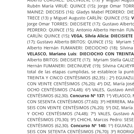
Rubén María VIRUÉ: QUINCE (15); Jorge Omar TORRES
MAINEZ: DIECISEIS (16); Gladys Mabel PEDRERO: DIE
TRECE (13) y Miguel Augusto CARLÍN: QUINCE (15);
V
Jorge Omar TORRES: DIECISIETE (17); Gustavo Alberto
PEDRERO: QUINCE (15); Antonio Alberto Hernán FUMA
CARLÍN: QUINCE (15);
VEGA, Silvia Alicia
:
DIECISIET
(17); Gustavo Alberto BRITOS: QUINCE (15); Myriam S
Alberto Hernán FUMANERI: DIECIOCHO (18); Silvina
VELASCO, Mariano Luis
:
DIECIOCHO CON TREINTA 
Alberto BRITOS: DIECISIETE (17); Myriam Stella GALI
Hernán FUMANERI: DIECINUEVE (19); Silvina CALVEYR
total de las etapas cumplidas, se establece la punt
TREINTA Y CINCO CENTÉSIMOS (82,35) ; 2º) EGUIAZU,
CON VEINTE CENTÉSIMOS (76,20); 4º) DIZ, María J
OCHO CENTÉSIMOS (74,48); 6º) VALES, Gustavo Am
CENTÉSIMOS (62,30).
Concurso Nº 137:
1º) VELASCO, 
CON SESENTA CENTÉSIMOS (77,60); 3º) HERRERA, Mar
SEIS CON VEINTE CENTÉSIMOS (76,20); 5º) DIZ, Ma
Y OCHO CENTÉSIMOS (74,48); 7º) VALES, Gustavo
CENTÉSIMOS (70,30); 9º) CHICHI, Marcos Pedro: S
CENTÉSIMOS (62,30).
Concurso Nº 140:
1º) EGUIAZU,
SEIS CON SETENTA CENTÉSIMOS (76,70); 3º) RODRIG