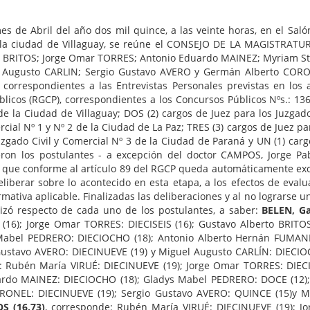
mes de Abril del año dos mil quince, a las veinte horas, en el Sal
e la ciudad de Villaguay, se reúne el CONSEJO DE LA MAGISTRATUR
o BRITOS; Jorge Omar TORRES; Antonio Eduardo MAINEZ; Myriam St
Augusto CARLIN; Sergio Gustavo AVERO y Germán Alberto CORONE
correspondientes a las Entrevistas Personales previstas en los a
icos (RGCP), correspondientes a los Concursos Públicos Nºs.: 136, 
de la Ciudad de Villaguay; DOS (2) cargos de Juez para los Juzgad
cial Nº 1 y Nº 2 de la Ciudad de La Paz; TRES (3) cargos de Juez par
zgado Civil y Comercial Nº 3 de la Ciudad de Paraná y UN (1) cargo
ron los postulantes - a excepción del doctor CAMPOS, Jorge Pab
 lo que conforme al artículo 89 del RGCP queda automáticamente exc
eliberar sobre lo acontecido en esta etapa, a los efectos de evalu
rmativa aplicable. Finalizadas las deliberaciones y al no lograrse
zó respecto de cada uno de los postulantes, a saber:
BELEN, Ga
 (16); Jorge Omar TORRES: DIECISEIS (16); Gustavo Alberto BRITO
abel PEDRERO: DIECIOCHO (18); Antonio Alberto Hernán FUMANER
ustavo AVERO: DIECINUEVE (19) y Miguel Augusto CARLÍN: DIECIO
: Rubén María VIRUÉ: DIECINUEVE (19); Jorge Omar TORRES: DIEC
duardo MAINEZ: DIECIOCHO (18); Gladys Mabel PEDRERO: DOCE (12);
RONEL: DIECINUEVE (19); Sergio Gustavo AVERO: QUINCE (15)y Mi
S (16,73)
, corresponde: Rubén María VIRUÉ: DIECINUEVE (19); J