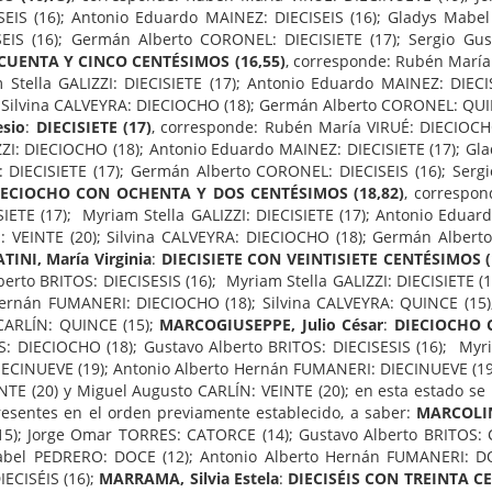
SEIS (16); Antonio Eduardo MAINEZ: DIECISEIS (16); Gladys Mab
ISEIS (16); Germán Alberto CORONEL: DIECISIETE (17); Sergio G
NCUENTA Y CINCO CENTÉSIMOS (16,55)
, corresponde: Rubén Marí
 Stella GALIZZI: DIECISIETE (17); Antonio Eduardo MAINEZ: DIEC
 Silvina CALVEYRA: DIECIOCHO (18); Germán Alberto CORONEL: QUIN
esio
:
DIECISIETE (17)
, corresponde: Rubén María VIRUÉ: DIECIOCHO
ZZI: DIECIOCHO (18); Antonio Eduardo MAINEZ: DIECISIETE (17); Gl
: DIECISIETE (17); Germán Alberto CORONEL: DIECISEIS (16); Ser
IECIOCHO CON OCHENTA Y DOS CENTÉSIMOS (18,82)
, correspo
SIETE (17); Myriam Stella GALIZZI: DIECISIETE (17); Antonio Edu
: VEINTE (20); Silvina CALVEYRA: DIECIOCHO (18); Germán Albert
TINI, María Virginia
:
DIECISIETE CON VEINTISIETE CENTÉSIMOS (
lberto BRITOS: DIECISESIS (16); Myriam Stella GALIZZI: DIECISIETE 
ernán FUMANERI: DIECIOCHO (18); Silvina CALVEYRA: QUINCE (15)
CARLÍN: QUINCE (15);
MARCOGIUSEPPE, Julio César
:
DIECIOCHO C
: DIECIOCHO (18); Gustavo Alberto BRITOS: DIECISESIS (16); Myri
ECINUEVE (19); Antonio Alberto Hernán FUMANERI: DIECINUEVE (19)
E (20) y Miguel Augusto CARLÍN: VEINTE (20); en esta estado se 
 presentes en el orden previamente establecido, a saber:
MARCOLIN
15); Jorge Omar TORRES: CATORCE (14); Gustavo Alberto BRITOS: 
abel PEDRERO: DOCE (12); Antonio Alberto Hernán FUMANERI: DO
ECISÉIS (16);
MARRAMA, Silvia Estela
:
DIECISÉIS CON TREINTA CE