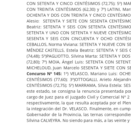
CON SETENTA Y CINCO CENTÉSIMOS (72,75); 5º) MAR
CON TREINTA CENTÉSIMOS (62,30) y 7º) LATINI, M
OCHENTA Y DOS CON TREINTA Y CINCO CENTÉSIMOS (8
Alesio: SETENTA Y SIETE CON SESENTA CENTÉSIMOS 
Beatriz: SETENTA Y SEIS CON SETENTA CENTÉSIMOS (
SETENTA Y UNO CON SETENTA Y NUEVE CENTÉSIMOS (7
SESENTA Y SEIS CON CINCUENTA Y OCHO CENTÉSIMO
CEBALLOS, Norma Viviana: SETENTA Y NUEVE CON SET
MÉNDEZ CASTELLS, Estela Beatriz: SETENTA Y SE
(74,48); 5º)PAGLIOTTO, Silvina Marta: SETENTA Y
(72,80); 7º) MOIA, Ángel Luis: SETENTA CON SETEN
MICHELOUD, Juan Marcelo SESENTA Y SIETE CON SE
Concurso Nº 145:
1º) VELASCO, Mariano Luis: OCHE
CENTÉSIMOS (77,60); 3º)OTTOGALLI, Arieto Alejan
CENTÉSIMOS (72,75); 5º) MARRAMA, Silvia Estela: S
este estado, se consigna la renuncia presentada por
cargo de Juez para el juzgado Civil y Comercial Nº 2
respectivamente, la que resulta aceptada por el Pl
la integración del Dr. VELASCO. Finalmente, en cump
Gobernador de la Provincia, las ternas correspondie
Silvina CALVEYRA. No siendo para más, a las veinte y 