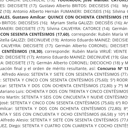
: DIECISIETE (17); Gustavo Alberto BRITOS: DIECISESIS (16); My
Z (10); Antonio Alberto Hernán FUMANERI: DIECISEIS (16); Silvi
ALES, Gustavo Amílcar
:
QUINCE CON OCHENTA CENTÉSIMOS (15
 BRITOS: DIECISÉSIS (16); Myriam Stella GALIZZI: DIECISÉIS (16); 
NERI: DIECISIETE (17); Silvina CALVEYRA: CATORCE (14); Germán
E CON SESENTA CENTÉSIMOS (17,60)
, corresponde: Rubén María VI
tella GALIZZI: DIECINUEVE (19); Antonio Eduardo MAINEZ: DIECISI
 CALVEYRA: DIECISIETE (17); Germán Alberto CORONEL: DIECISIET
CENTÉSIMOS (18,30)
, corresponde: Rubén María VIRUÉ: VEINTE
ZZI: DIECISIETE (17); Antonio Eduardo MAINEZ: DIECINUEVE (19); G
A: DIECISIETE (17); Germán Alberto CORONEL: DIECIOCHO (18) y Mi
uación final y el orden de mérito resultante, así:
Concurso Nº 1
 Alfredo Alesio: SETENTA Y SIETE CON SESENTA CENTÉSIMOS (77,60
osé: SETENTA Y CINCO CON SESENTA CENTÉSIMOS (75,60); 5º) R
ílcar: SETENTA Y DOS CON OCHENTA CENTÉSIMOS (72,80) y 7º) 
Mariano Luis: OCHENTA Y DOS CON TREINTA Y CINCO CENTÉSIMOS (82
io Martín: SETENTA Y SEIS CON CINCUENTA Y NUEVE CENTÉSIMOS (7
ría José: SETENTA Y CINCO CON SESENTA CENTÉSIMOS (75,60); 6º)
 Amílcar: SETENTA Y DOS CON OCHENTA CENTÉSIMOS (72,80); 
ESENTA Y SEIS CON CINCUENTA Y OCHO CENTÉSIMOS (66,58) y 10º)
 Alfredo Alesio: SETENTA Y SIETE CON SESENTA CENTÉSIMOS (77,6
UEZ, Diego: SETENTA Y CUATRO CON CUARENTA Y COCHO CENTÉSIMOS