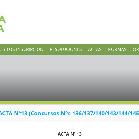
ISITOS INSCRIPCIÓN
RESOLUCIONES
ACTAS
NORMAS
ÓR
ACTA N°13 (Concursos N°s 136/137/140/143/144/145
ACTA Nº 13