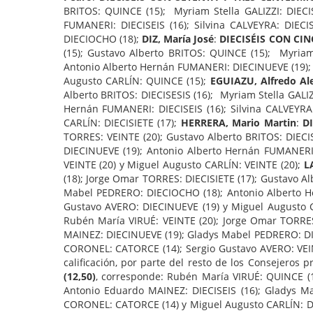
BRITOS: QUINCE (15); Myriam Stella GALIZZI: DIECI
FUMANERI: DIECISEIS (16); Silvina CALVEYRA: DIEC
DIECIOCHO (18);
DIZ, María José
:
DIECISÉIS CON CI
(15); Gustavo Alberto BRITOS: QUINCE (15); Myriam
Antonio Alberto Hernán FUMANERI: DIECINUEVE (19);
Augusto CARLÍN: QUINCE (15);
EGUIAZU, Alfredo Al
Alberto BRITOS: DIECISESIS (16); Myriam Stella GALI
Hernán FUMANERI: DIECISEIS (16); Silvina CALVEYRA
CARLÍN: DIECISIETE (17);
HERRERA, Mario Martin
:
D
TORRES: VEINTE (20); Gustavo Alberto BRITOS: DIECI
DIECINUEVE (19); Antonio Alberto Hernán FUMANERI
VEINTE (20) y Miguel Augusto CARLÍN: VEINTE (20);
LA
(18); Jorge Omar TORRES: DIECISIETE (17); Gustavo A
Mabel PEDRERO: DIECIOCHO (18); Antonio Alberto H
Gustavo AVERO: DIECINUEVE (19) y Miguel Augusto 
Rubén María VIRUÉ: VEINTE (20); Jorge Omar TORRES
MAINEZ: DIECINUEVE (19); Gladys Mabel PEDRERO: DI
CORONEL: CATORCE (14); Sergio Gustavo AVERO: VEINT
calificación, por parte del resto de los Consejeros
(12,50)
, corresponde: Rubén María VIRUÉ: QUINCE (
Antonio Eduardo MAINEZ: DIECISEIS (16); Gladys M
CORONEL: CATORCE (14) y Miguel Augusto CARLÍN: DI