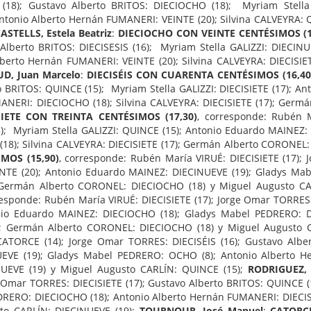
(18); Gustavo Alberto BRITOS: DIECIOCHO (18); Myriam Stella
ntonio Alberto Hernán FUMANERI: VEINTE (20); Silvina CALVEYRA: 
STELLS, Estela Beatriz
:
DIECIOCHO CON VEINTE CENTÉSIMOS (1
Alberto BRITOS: DIECISESIS (16); Myriam Stella GALIZZI: DIECIN
berto Hernán FUMANERI: VEINTE (20); Silvina CALVEYRA: DIECISIE
D, Juan Marcelo
:
DIECISÉIS CON CUARENTA CENTÉSIMOS (16,40
 BRITOS: QUINCE (15); Myriam Stella GALIZZI: DIECISIETE (17); A
ANERI: DIECIOCHO (18); Silvina CALVEYRA: DIECISIETE (17); Germ
SIETE CON TREINTA CENTÉSIMOS (17,30)
, corresponde: Rubén 
5); Myriam Stella GALIZZI: QUINCE (15); Antonio Eduardo MAINEZ
8); Silvina CALVEYRA: DIECISIETE (17); Germán Alberto CORONEL: 
MOS (15,90)
, corresponde: Rubén María VIRUÉ: DIECISIETE (17); 
EINTE (20); Antonio Eduardo MAINEZ: DIECINUEVE (19); Gladys Mab
; Germán Alberto CORONEL: DIECIOCHO (18) y Miguel Augusto CAR
responde: Rubén María VIRUÉ: DIECISIETE (17); Jorge Omar TORRES:
ntonio Eduardo MAINEZ: DIECIOCHO (18); Gladys Mabel PEDRERO: 
8); Germán Alberto CORONEL: DIECIOCHO (18) y Miguel Augusto 
ATORCE (14); Jorge Omar TORRES: DIECISÉIS (16); Gustavo Alber
EVE (19); Gladys Mabel PEDRERO: OCHO (8); Antonio Alberto Her
UEVE (19) y Miguel Augusto CARLÍN: QUINCE (15);
RODRIGUEZ, 
 Omar TORRES: DIECISIETE (17); Gustavo Alberto BRITOS: QUINCE (1
RERO: DIECIOCHO (18); Antonio Alberto Hernán FUMANERI: DIECISI
to CARLÍN: DIECINUEVE (19);
TOURNOUR, José Manuel
:
CATORCE