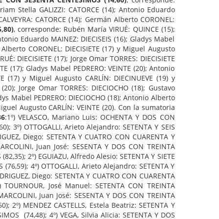
riam Stella GALIZZI: CATORCE (14); Antonio Eduardo
na CALVEYRA: CATORCE (14); Germán Alberto CORONEL:
,80)
, corresponde: Rubén María VIRUÉ: QUINCE (15);
Antonio Eduardo MAINEZ: DIECISEIS (16); Gladys Mabel
 Alberto CORONEL: DIECISIETE (17) y Miguel Augusto
RUÉ: DIECISIETE (17); Jorge Omar TORRES: DIECISIETE
ETE (17); Gladys Mabel PEDRERO: VEINTE (20); Antonio
E (17) y Miguel Augusto CARLÍN: DIECINUEVE (19) y
 (20); Jorge Omar TORRES: DIECIOCHO (18); Gustavo
ladys Mabel PEDRERO: DIECIOCHO (18); Antonio Alberto
guel Augusto CARLÍN: VEINTE (20). Con la sumatoria
36
:1º) VELASCO, Mariano Luis: OCHENTA Y DOS CON
); 3º) OTTOGALLI, Arieto Alejandro: SETENTA Y SEIS
ODRIGUEZ, Diego: SETENTA Y CUATRO CON CUARENTA Y
MARCOLINI, Juan José: SESENTA Y DOS CON TREINTA
,35); 2º) EGUIAZU, Alfredo Alesio: SETENTA Y SIETE
6,59); 4º) OTTOGALLI, Arieto Alejandro: SETENTA Y
 RODRIGUEZ, Diego: SETENTA Y CUATRO CON CUARENTA
8º) TOURNOUR, José Manuel: SETENTA CON TREINTA
 MARCOLINI, Juan José: SESENTA Y DOS CON TREINTA
0); 2º) MENDEZ CASTELLS, Estela Beatriz: SETENTA Y
 (74,48); 4º) VEGA, Silvia Alicia: SETENTA Y DOS