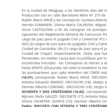
En la ciudad de Villaguay, a los Veintitrés días del 
Producción sito en calle Bartolomé Mitre Nº 219 d
Rubén María VIRUÉ y los Consejeros: Gustavo Albert
Hernán FUMANERI; Silvina María CALVEYRA; Miguel 
Oscar CASTIGLIONI, a fin de consignar los puntajes 
siguientes del Reglamento General de Concursos Públ
cargo de Juez para el juzgado Civil y Comercial Nº2 
DOS (2) cargos de Juez para los Juzgados Civil y Comer
Ciudad de Concordia; UN (1) cargo de Juez para el Ju
Ciudad de Chajarí, respectivamente. Oídos que fue
Personales, sin mediar causa que lo justifique, por
encontraba inscripto - los Consejeros se retiran a d
hasta VEINTE (20) puntos, tal como lo establece la no
las puntuaciones que cada miembro del CMER reali
(16,91)
, corresponde: Rubén María VIRUÉ: DIECISEIS
Antonio Eduardo MAINEZ: DIECIOCHO (18); Gladys M
Germán Alberto CORONEL: DIECIOCHO (18); Sergio G
OCHENTA Y DOS CENTÉSIMOS (16,82)
, corresponde
Myriam Stella GALIZZI: DIECISIETE (17); Antonio E
Silvina CALVEYRA: QUINCE (15); Germán Alberto CO
Pedro
:
DIECISÉIS CON SETENTA Y TRES CENTÉSIMO