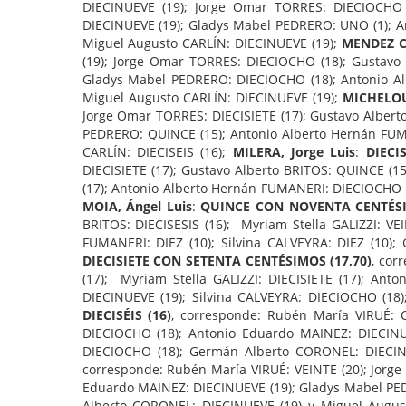
DIECINUEVE (19); Jorge Omar TORRES: DIECIOCHO 
DIECINUEVE (19); Gladys Mabel PEDRERO: UNO (1); A
Miguel Augusto CARLÍN: DIECINUEVE (19);
MENDEZ CA
(19); Jorge Omar TORRES: DIECIOCHO (18); Gustavo 
Gladys Mabel PEDRERO: DIECIOCHO (18); Antonio Al
Miguel Augusto CARLÍN: DIECINUEVE (19);
MICHELOU
Jorge Omar TORRES: DIECISIETE (17); Gustavo Alberto
PEDRERO: QUINCE (15); Antonio Alberto Hernán FUM
CARLÍN: DIECISEIS (16);
MILERA, Jorge Luis
:
DIECI
DIECISIETE (17); Gustavo Alberto BRITOS: QUINCE (1
(17); Antonio Alberto Hernán FUMANERI: DIECIOCHO (1
MOIA, Ángel Luis
:
QUINCE CON NOVENTA CENTÉSI
BRITOS: DIECISESIS (16); Myriam Stella GALIZZI: V
FUMANERI: DIEZ (10); Silvina CALVEYRA: DIEZ (10)
DIECISIETE CON SETENTA CENTÉSIMOS (17,70)
, cor
(17); Myriam Stella GALIZZI: DIECISIETE (17); A
DIECINUEVE (19); Silvina CALVEYRA: DIECIOCHO (1
DIECISÉIS (16)
, corresponde: Rubén María VIRUÉ: C
DIECIOCHO (18); Antonio Eduardo MAINEZ: DIECINU
DIECIOCHO (18); Germán Alberto CORONEL: DIECIN
corresponde: Rubén María VIRUÉ: VEINTE (20); Jorge
Eduardo MAINEZ: DIECINUEVE (19); Gladys Mabel PED
Alberto CORONEL: DIECINUEVE (19) y Miguel Augus