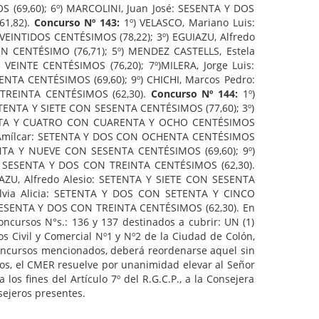
(69,60); 6º) MARCOLINI, Juan José: SESENTA Y DOS
61,82).
Concurso Nº 143:
1º) VELASCO, Mariano Luis:
INTIDOS CENTÉSIMOS (78,22); 3º) EGUIAZU, Alfredo
N CENTÉSIMO (76,71); 5º) MENDEZ CASTELLS, Estela
VEINTE CENTÉSIMOS (76,20); 7º)MILERA, Jorge Luis:
TA CENTÉSIMOS (69,60); 9º) CHICHI, Marcos Pedro:
TREINTA CENTÉSIMOS (62,30).
Concurso Nº 144:
1º)
TENTA Y SIETE CON SESENTA CENTÉSIMOS (77,60); 3º)
ETENTA Y CUATRO CON CUARENTA Y OCHO CENTÉSIMOS
vo Amílcar: SETENTA Y DOS CON OCHENTA CENTÉSIMOS
SENTA Y NUEVE CON SESENTA CENTÉSIMOS (69,60); 9º)
: SESENTA Y DOS CON TREINTA CENTÉSIMOS (62,30).
ZU, Alfredo Alesio: SETENTA Y SIETE CON SESENTA
Silvia Alicia: SETENTA Y DOS CON SETENTA Y CINCO
: SESENTA Y DOS CON TREINTA CENTÉSIMOS (62,30). En
oncursos N°s.: 136 y 137 destinados a cubrir: UN (1)
os Civil y Comercial Nº1 y Nº2 de la Ciudad de Colón,
concursos mencionados, deberá reordenarse aquel sin
ios, el CMER resuelve por unanimidad elevar al Señor
s fines del Artículo 7º del R.G.C.P., a la Consejera
sejeros presentes.