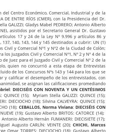
ón del Centro Económico, Comercial, Industrial y de la
A DE ENTRE RÍOS (CMER), con la Presidencia del Dr.
ella GALIZZI; Gladys Mabel PEDRERO; Antonio Alberto
L asistidos por el Secretario General Dr. Gustavo
rtículos 17 y 24 de la Ley Nº 9.996 y artículos 86 y
137, 140, 143, 144 y 145 destinados a cubrir: UN (1)
os Civil y Comercial Nº1 y Nº2 de la Ciudad de Colón;
a los Juzgados Civil y Comercial Nº1, Nº 2 y Nº 4 de la
 de Juez para el Juzgado Civil y Comercial Nº 2 de la
lo, quien no concurrió a esta etapa de Entrevistas
luido de los Concursos Nºs 143 y 144 para los que se
ar y calificar el desempeño de los entrevistados, con
 unanimidad, se asignan las calificaciones promediando
briel
:
DIECISÉIS CON NOVENTA Y UN CENTÉSIMOS
S: QUINCE (15); Myriam Stella GALIZZI: QUINCE (15);
I: DIECIOCHO (18); Silvina CALVEYRA: QUINCE (15);
CHO (18);
CEBALLOS, Norma Viviana
:
DIECISÉIS CON
INUEVE (19); Gustavo Alberto BRITOS: CATORCE (14);
 Antonio Alberto Hernán FUMANERI: DIECISIETE (17);
guel Augusto CARLÍN: VEINTE (20);
CHICHI, Marcos
orge Omar TORRES: DIECIOCHO (18); Gustavo Alberto