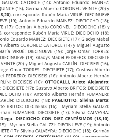
 GALIZZI: CATORCE (14); Antonio Eduardo MAINEZ:
QUINCE (15); Germán Alberto CORONEL: VEINTE (20) y
8,20)
, corresponde: Rubén María VIRUÉ: DIECINUEVE
UEVE (19); Antonio Eduardo MAINEZ: DIECIOCHO (18);
TE (17); Germán Alberto CORONEL: DIECIOCHO (18) y
)
, corresponde: Rubén María VIRUÉ: DIECIOCHO (18);
ntonio Eduardo MAINEZ: DIECISIETE (17); Gladys Mabel
án Alberto CORONEL: CATORCE (14) y Miguel Augusto
María VIRUÉ: DIECINUEVE (19); Jorge Omar TORRES:
: DIECINUEVE (19); Gladys Mabel PEDRERO: DIECISIETE
VEINTE (20) y Miguel Augusto CARLÍN: DIECISEIS (16);
Jorge Omar TORRES: DIECISIETE (17); Gustavo Alberto
el PEDRERO: DIECISEIS (16); Antonio Alberto Hernán
LÍN: DIECISEIS (16);
OTTOGALLI, Arieto Alejandro
:
 DIECISIETE (17); Gustavo Alberto BRITOS: DIECISIETE
DIECIOCHO (18); Antonio Alberto Hernán FUMANERI:
CARLÍN: DIECIOCHO (18);
PAGLIOTTO, Silvina Marta
:
to BRITOS: DIECISESIS (16); Myriam Stella GALIZZI:
nán FUMANERI: DIECISIETE (17); Silvina CALVEYRA:
Diego
:
DIECIOCHO CON DIEZ CENTÉSIMOS (18,10)
,
5); Myriam Stella GALIZZI: DIECINUEVE (19); Antonio
ETE (17); Silvina CALVEYRA: DIECIOCHO (18); Germán
 CON SESENTA CENTÉSIMOS (14,60)
, corresponde: