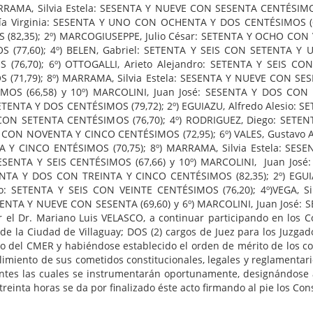
RAMA, Silvia Estela: SESENTA Y NUEVE CON SESENTA CENTÉSIMOS 
aría Virginia: SESENTA Y UNO CON OCHENTA Y DOS CENTÉSIMOS (
2,35); 2º) MARCOGIUSEPPE, Julio César: SETENTA Y OCHO CON VE
(77,60); 4º) BELEN, Gabriel: SETENTA Y SEIS CON SETENTA Y U
76,70); 6º) OTTOGALLI, Arieto Alejandro: SETENTA Y SEIS CON 
1,79); 8º) MARRAMA, Silvia Estela: SESENTA Y NUEVE CON SESEN
S (66,58) y 10º) MARCOLINI, Juan José: SESENTA Y DOS CON 
ENTA Y DOS CENTÉSIMOS (79,72); 2º) EGUIAZU, Alfredo Alesio: SE
IS CON SETENTA CENTÉSIMOS (76,70); 4º) RODRIGUEZ, Diego: S
 DOS CON NOVENTA Y CINCO CENTÉSIMOS (72,95); 6º) VALES, Gusta
TA Y CINCO ENTÉSIMOS (70,75); 8º) MARRAMA, Silvia Estela: SE
SENTA Y SEIS CENTÉSIMOS (67,66) y 10º) MARCOLINI, Juan José
NTA Y DOS CON TREINTA Y CINCO CENTÉSIMOS (82,35); 2º) EGUIA
dro: SETENTA Y SEIS CON VEINTE CENTÉSIMOS (76,20); 4º)VEGA, 
ESENTA Y NUEVE CON SESENTA (69,60) y 6º) MARCOLINI, Juan José
 el Dr. Mariano Luis VELASCO, a continuar participando en los C
 de la Ciudad de Villaguay; DOS (2) cargos de Juez para los Juzgad
eno del CMER y habiéndose establecido el orden de mérito de los 
limiento de sus cometidos constitucionales, legales y reglamentar
ntes las cuales se instrumentarán oportunamente, designándose a lo
treinta horas se da por finalizado éste acto firmando al pie los Con