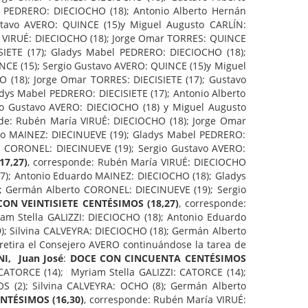
el PEDRERO: DIECIOCHO (18); Antonio Alberto Hernán
ustavo AVERO: QUINCE (15)y Miguel Augusto CARLÍN:
a VIRUÉ: DIECIOCHO (18); Jorge Omar TORRES: QUINCE
ISIETE (17); Gladys Mabel PEDRERO: DIECIOCHO (18);
CE (15); Sergio Gustavo AVERO: QUINCE (15)y Miguel
 (18); Jorge Omar TORRES: DIECISIETE (17); Gustavo
adys Mabel PEDRERO: DIECISIETE (17); Antonio Alberto
gio Gustavo AVERO: DIECIOCHO (18) y Miguel Augusto
nde: Rubén María VIRUÉ: DIECIOCHO (18); Jorge Omar
ardo MAINEZ: DIECINUEVE (19); Gladys Mabel PEDRERO:
o CORONEL: DIECINUEVE (19); Sergio Gustavo AVERO:
17,27)
, corresponde: Rubén María VIRUÉ: DIECIOCHO
(17); Antonio Eduardo MAINEZ: DIECIOCHO (18); Gladys
; Germán Alberto CORONEL: DIECINUEVE (19); Sergio
ON VEINTISIETE CENTÉSIMOS (18,27)
, corresponde:
am Stella GALIZZI: DIECIOCHO (18); Antonio Eduardo
; Silvina CALVEYRA: DIECIOCHO (18); Germán Alberto
retira el Consejero AVERO continuándose la tarea de
I, Juan José
:
DOCE CON CINCUENTA CENTÉSIMOS
CATORCE (14); Myriam Stella GALIZZI: CATORCE (14);
S (2); Silvina CALVEYRA: OCHO (8); Germán Alberto
NTÉSIMOS (16,30)
, corresponde: Rubén María VIRUÉ: