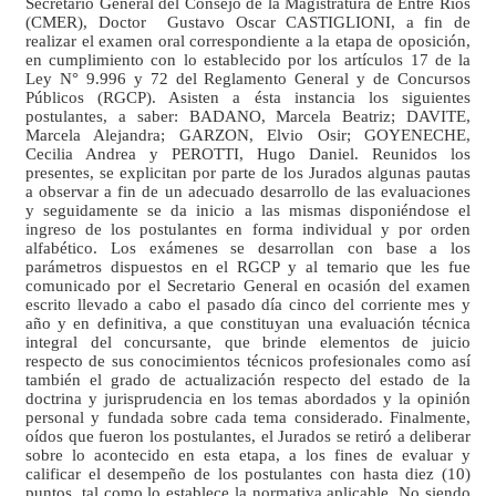
Secretario General del
Consejo de la Magistratura
de Entre Ríos
(CMER), Doctor Gustavo Oscar CASTIGLIONI, a fin de
realizar el examen oral correspondiente a la etapa de oposición,
en cumplimiento con lo establecido por los artículos 17 de
la
Ley N
° 9.996 y 72 del Reglamento General y de Concursos
Públicos (RGCP). Asisten a ésta instancia los siguientes
postulantes, a saber: BADANO, Marcela Beatriz; DAVITE,
Marcela Alejandra; GARZON, Elvio Osir; GOYENECHE,
Cecilia Andrea y PEROTTI, Hugo Daniel. Reunidos los
presentes, se explicitan por parte de los Jurados algunas pautas
a observar a fin de un adecuado desarrollo de las evaluaciones
y seguidamente se da inicio a las mismas disponiéndose el
ingreso de los postulantes en forma individual y por orden
alfabético. Los exámenes se desarrollan con base a los
parámetros dispuestos en el RGCP y al temario que les fue
comunicado por el Secretario General en ocasión del examen
escrito llevado a cabo el pasado día cinco del corriente mes y
año y en definitiva, a que constituyan una evaluación técnica
integral del concursante, que brinde elementos de juicio
respecto de sus conocimientos técnicos profesionales como así
también el grado de actualización respecto del estado de la
doctrina y jurisprudencia en los temas abordados y la opinión
personal y fundada sobre cada tema considerado. Finalmente,
oídos que fueron los postulantes, el Jurados se retiró a deliberar
sobre lo acontecido en esta etapa, a los fines de evaluar y
calificar el desempeño de los postulantes con hasta diez (10)
puntos, tal como lo establece la normativa aplicable. No siendo