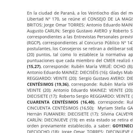
En la ciudad de Paraná, a los Veintiocho días del me
Libertad Nº 170, se reúne el CONSEJO DE LA MAGI
BRITOS; Jorge Omar TORRES; Antonio Eduardo MAINE
Augusto CARLIN; Sergio Gustavo AVERO y Roberto Se
correspondientes a las Entrevistas Personales previs
(RGCP), correspondientes al Concurso Público Nº 14
postulantes, los Consejeros se retiran a deliberar so
(20) puntos, tal como lo establece la normativa ap
puntuaciones que cada miembro del CMER realizó r
(15,27)
, corresponde: Rubén María VIRUÉ: OCHO (8);
Antonio Eduardo MAINEZ: DIECISÉIS (16); Gladys Mabe
REGGIARDO: VEINTE (20); Sergio Gustavo AVERO: DIE
CENTÉSIMOS (19,36)
, corresponde: Rubén María VIR
VEINTE (20); Antonio Eduardo MAINEZ: VEINTE (20
DIECISIETE (17); Roberto Sergio REGGIARDO: VEINTE (
CUARENTA CENTÉSIMOS (16,40)
, corresponde: Ru
CINCUENTA CENTÉSIMOS (16,50); Myriam Stella GALI
Hernán FUMANERI: DIECISIETE (17); Silvina CALVEYR
CARLÍN: DIECINUEVE (19); en esta estado se retira e
orden previamente establecido, a saber:
GOYENECH
DIECIOCHO (18); Jorge Omar TORRES: DIECINUEVE (