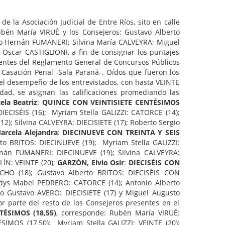
e la Asociación Judicial de Entre Ríos, sito en calle
én María VIRUÉ y los Consejeros: Gustavo Alberto
o Hernán FUMANERI; Silvina María CALVEYRA; Miguel
Oscar CASTIGLIONI, a fin de consignar los puntajes
guientes del Reglamento General de Concursos Públicos
 Casación Penal -Sala Paraná-. Oídos que fueron los
ar el desempeño de los entrevistados, con hasta VEINTE
idad, se asignan las calificaciones promediando las
la Beatriz
:
QUINCE CON VEINTISIETE CENTÉSIMOS
ECISÉIS (16); Myriam Stella GALIZZI: CATORCE (14);
); Silvina CALVEYRA: DIECISIETE (17); Roberto Sergio
arcela Alejandra
:
DIECINUEVE CON TREINTA Y SEIS
to BRITOS: DIECINUEVE (19); Myriam Stella GALIZZI:
nán FUMANERI: DIECINUEVE (19); Silvina CALVEYRA:
ÍN: VEINTE (20);
GARZÓN, Elvio Osir
:
DIECISÉIS CON
OCHO (18); Gustavo Alberto BRITOS: DIECISÉIS CON
adys Mabel PEDRERO: CATORCE (14); Antonio Alberto
io Gustavo AVERO: DIECISIETE (17) y Miguel Augusto
or parte del resto de los Consejeros presentes en el
ÉSIMOS (18,55)
, corresponde: Rubén María VIRUÉ:
MOS (17,50); Myriam Stella GALIZZI: VEINTE (20);