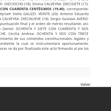
 DIECIOCHO (18); Silvina CALVEYRA: DIECISIETE (17);
 CON CUARENTA CENTÉSIMOS (19,40)
, corresponde:
riam Stella GALIZZI: VEINTE (20); Antonio Eduardo
a CALVEYRA: DIECINUEVE (19); Sergio Gustavo AVERO:
untuación final y el orden de mérito resultante, así:
go Daniel: OCHENTA Y SIETE CON CUARENTA Y SEIS
ECHE, Cecilia Andrea: OCHENTA Y SEIS CON TRECE
iento de sus cometidos constitucionales, legales y
ondiente la cual se instrumentará oportunamente,
ras se da por finalizado éste acto firmando al pie los
Volver