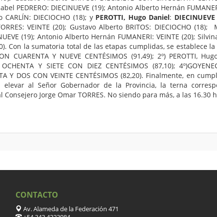
bel PEDRERO: DIECINUEVE (19); Antonio Alberto Hernán FUMANERI:
o CARLÍN: DIECIOCHO (18); y
PEROTTI, Hugo Daniel
:
DIECINUEVE
ORRES: VEINTE (20); Gustavo Alberto BRITOS: DIECIOCHO (18); My
UEVE (19); Antonio Alberto Hernán FUMANERI: VEINTE (20); Silvin
. Con la sumatoria total de las etapas cumplidas, se establece la p
CON CUARENTA Y NUEVE CENTÉSIMOS (91,49); 2º) PEROTTI, Hu
z: OCHENTA Y SIETE CON DIEZ CENTÉSIMOS (87,10); 4º)GOYEN
TA Y DOS CON VEINTE CENTÉSIMOS (82,20). Finalmente, en cumplim
 elevar al Señor Gobernador de la Provincia, la terna corresp
, al Consejero Jorge Omar TORRES. No siendo para más, a las 16.30 ho
CONTACTO
Av. Alameda de la Federación 471