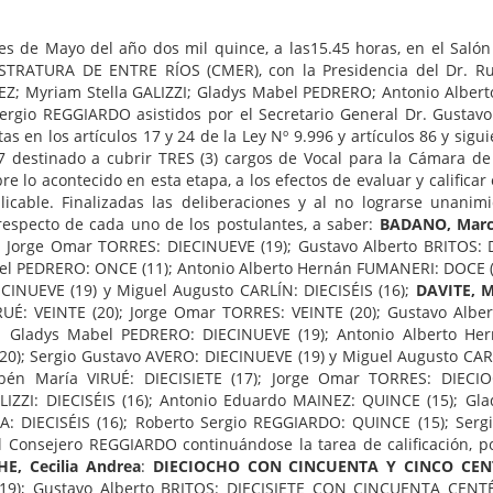
s de Mayo del año dos mil quince, a las15.45 horas, en el Salón d
STRATURA DE ENTRE RÍOS (CMER), con la Presidencia del Dr. Rub
Z; Myriam Stella GALIZZI; Gladys Mabel PEDRERO; Antonio Albert
rgio REGGIARDO asistidos por el Secretario General Dr. Gustavo 
tas en los artículos 17 y 24 de la Ley Nº 9.996 y artículos 86 y si
7 destinado a cubrir TRES (3) cargos de Vocal para la Cámara de
bre lo acontecido en esta etapa, a los efectos de evaluar y calific
licable. Finalizadas las deliberaciones y al no lograrse unanim
especto de cada uno de los postulantes, a saber:
BADANO, Marce
 Jorge Omar TORRES: DIECINUEVE (19); Gustavo Alberto BRITOS: DI
l PEDRERO: ONCE (11); Antonio Alberto Hernán FUMANERI: DOCE (12
CINUEVE (19) y Miguel Augusto CARLÍN: DIECISÉIS (16);
DAVITE, M
UÉ: VEINTE (20); Jorge Omar TORRES: VEINTE (20); Gustavo Alber
); Gladys Mabel PEDRERO: DIECINUEVE (19); Antonio Alberto Her
20); Sergio Gustavo AVERO: DIECINUEVE (19) y Miguel Augusto CARL
bén María VIRUÉ: DIECISIETE (17); Jorge Omar TORRES: DIECI
ZZI: DIECISÉIS (16); Antonio Eduardo MAINEZ: QUINCE (15); Gl
A: DIECISÉIS (16); Roberto Sergio REGGIARDO: QUINCE (15); Serg
l Consejero REGGIARDO continuándose la tarea de calificación, p
E, Cecilia Andrea
:
DIECIOCHO CON CINCUENTA Y CINCO CENT
19); Gustavo Alberto BRITOS: DIECISIETE CON CINCUENTA CENTÉSI