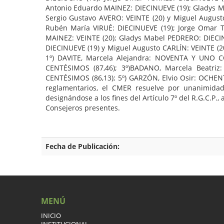
Antonio Eduardo MAINEZ: DIECINUEVE (19); Gladys Ma
Sergio Gustavo AVERO: VEINTE (20) y Miguel August
Rubén María VIRUÉ: DIECINUEVE (19); Jorge Omar T
MAINEZ: VEINTE (20); Gladys Mabel PEDRERO: DIECIN
DIECINUEVE (19) y Miguel Augusto CARLÍN: VEINTE (20)
1º) DAVITE, Marcela Alejandra: NOVENTA Y UNO 
CENTÉSIMOS (87,46); 3º)BADANO, Marcela Beatri
CENTÉSIMOS (86,13); 5º) GARZÓN, Elvio Osir: OCHEN
reglamentarios, el CMER resuelve por unanimidad
designándose a los fines del Artículo 7º del R.G.C.P.
Consejeros presentes.
Fecha de Publicación:
MENÚ
INICIO