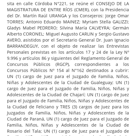
sita en calle Córdoba N°221, se reúne el CONSEJO DE LA
MAGISTRATURA DE ENTRE RÍOS (CMER), con la Presidencia
del Dr. Martín Raúl URANGA y los Consejeros: Jorge Omar
TORRES; Antonio Eduardo MAINEZ; Myriam Stella GALIZZI;
Gladys Mabel PEDRERO; Silvina María CALVEYRA; Germán
Alberto CORONEL; Miguel Augusto CARLIN y Sergio Gustavo
AVERO, asistidos por el Secretario General Dr. Juan Ignacio
BARRANDEGUY, con el objeto de realizar las Entrevistas
Personales previstas en los artículos 17 y 24 de la Ley Nº
9.996 y artículos 86 y siguientes del Reglamento General de
Concursos Públicos (RGCP), correspondientes a los
Concursos Públicos Nº 154 al N°162 destinados a cubrir:
UN (1) cargo de Juez para el Juzgado de Familia, Niños,
Niñas y Adolescentes de la Ciudad de Gualeguay; UN (1)
cargo de Juez para el Juzgado de Familia, Niños, Niñas y
Adolescentes de la Ciudad de Chajarí; UN (1) cargo de Juez
para el Juzgado de Familia, Niños, Niñas y Adolescentes de
la Ciudad de Feliciano y TRES (3) cargos de Juez para los
Juzgados de Familia, Niños, Niñas y Adolescentes de la
Ciudad de Paraná, UN (1) cargo de Juez para el Juzgado de
Familia, Niños, Niñas y Adolescentes de la Ciudad de
Rosario del Tala; UN (1) cargo de Juez para el Juzgado de