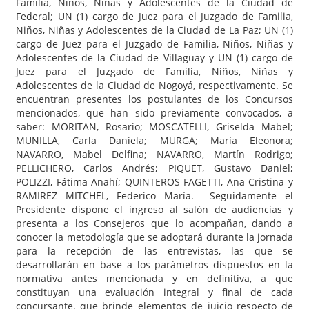
Familia, Niños, Niñas y Adolescentes de la Ciudad de
Federal; UN (1) cargo de Juez para el Juzgado de Familia,
Niños, Niñas y Adolescentes de la Ciudad de La Paz; UN (1)
cargo de Juez para el Juzgado de Familia, Niños, Niñas y
Adolescentes de la Ciudad de Villaguay y UN (1) cargo de
Juez para el Juzgado de Familia, Niños, Niñas y
Adolescentes de la Ciudad de Nogoyá, respectivamente. Se
encuentran presentes los postulantes de los Concursos
mencionados, que han sido previamente convocados, a
saber: MORITAN, Rosario; MOSCATELLI, Griselda Mabel;
MUNILLA, Carla Daniela; MURGA; María Eleonora;
NAVARRO, Mabel Delfina; NAVARRO, Martín Rodrigo;
PELLICHERO, Carlos Andrés; PIQUET, Gustavo Daniel;
POLIZZI, Fátima Anahí; QUINTEROS FAGETTI, Ana Cristina y
RAMIREZ MITCHEL, Federico María. Seguidamente el
Presidente dispone el ingreso al salón de audiencias y
presenta a los Consejeros que lo acompañan, dando a
conocer la metodología que se adoptará durante la jornada
para la recepción de las entrevistas, las que se
desarrollarán en base a los parámetros dispuestos en la
normativa antes mencionada y en definitiva, a que
constituyan una evaluación integral y final de cada
concursante, que brinde elementos de juicio respecto de