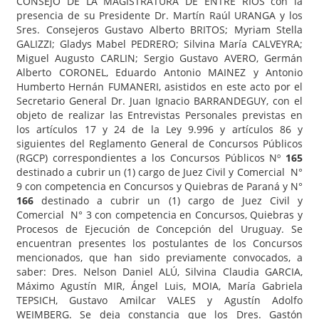
CONSEJO DE LA MAGISTRATURA DE ENTRE RÍOS con la
presencia de su Presidente Dr. Martín Raúl URANGA y los
Sres. Consejeros Gustavo Alberto BRITOS; Myriam Stella
GALIZZI; Gladys Mabel PEDRERO; Silvina María CALVEYRA;
Miguel Augusto CARLIN; Sergio Gustavo AVERO, Germán
Alberto CORONEL, Eduardo Antonio MAINEZ y Antonio
Humberto Hernán FUMANERI, asistidos en este acto por el
Secretario General Dr. Juan Ignacio BARRANDEGUY, con el
objeto de realizar las Entrevistas Personales previstas en
los artículos 17 y 24 de la Ley 9.996 y artículos 86 y
siguientes del Reglamento General de Concursos Públicos
(RGCP) correspondientes a los Concursos Públicos Nº
165
destinado a cubrir un (1) cargo de Juez Civil y Comercial N°
9 con competencia en Concursos y Quiebras de Paraná y N°
166
destinado a cubrir un (1) cargo de Juez Civil y
Comercial N° 3 con competencia en Concursos, Quiebras y
Procesos de Ejecución de Concepción del Uruguay. Se
encuentran presentes los postulantes de los Concursos
mencionados, que han sido previamente convocados, a
saber: Dres. Nelson Daniel ALÚ, Silvina Claudia GARCIA,
Máximo Agustín MIR, Ángel Luis, MOIA, María Gabriela
TEPSICH, Gustavo Amilcar VALES y Agustín Adolfo
WEIMBERG. Se deja constancia que los Dres. Gastón