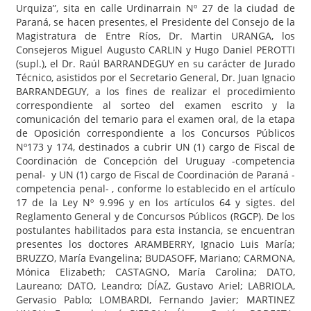
Urquiza”, sita en calle Urdinarrain Nº 27 de la ciudad de
Paraná, se hacen presentes, el Presidente del Consejo de la
Magistratura de Entre Ríos, Dr. Martin URANGA, los
Consejeros Miguel Augusto CARLIN y Hugo Daniel PEROTTI
(supl.), el Dr. Raúl BARRANDEGUY en su carácter de Jurado
Técnico, asistidos por el Secretario General, Dr. Juan Ignacio
BARRANDEGUY, a los fines de realizar el procedimiento
correspondiente al sorteo del examen escrito y la
comunicación del temario para el examen oral, de la etapa
de Oposición correspondiente a los Concursos Públicos
Nº173 y 174, destinados a cubrir UN (1) cargo de Fiscal de
Coordinación de Concepción del Uruguay -competencia
penal- y UN (1) cargo de Fiscal de Coordinación de Paraná -
competencia penal- , conforme lo establecido en el artículo
17 de la Ley Nº 9.996 y en los artículos 64 y sigtes. del
Reglamento General y de Concursos Públicos (RGCP). De los
postulantes habilitados para esta instancia, se encuentran
presentes los doctores ARAMBERRY, Ignacio Luis María;
BRUZZO, María Evangelina; BUDASOFF, Mariano; CARMONA,
Mónica Elizabeth; CASTAGNO, María Carolina; DATO,
Laureano; DATO, Leandro; DÍAZ, Gustavo Ariel; LABRIOLA,
Gervasio Pablo; LOMBARDI, Fernando Javier; MARTINEZ