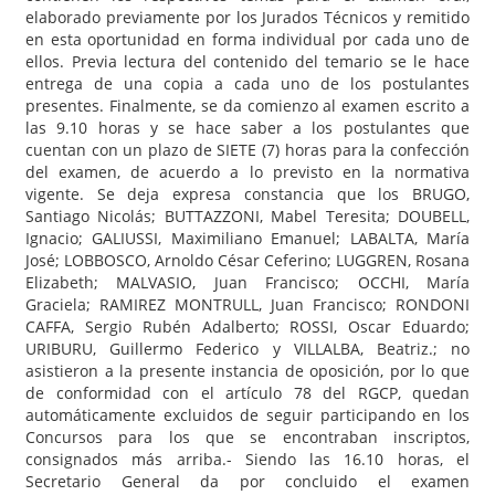
elaborado previamente por los Jurados Técnicos y remitido
en esta oportunidad en forma individual por cada uno de
ellos. Previa lectura del contenido del temario se le hace
entrega de una copia a cada uno de los postulantes
presentes. Finalmente, se da comienzo al examen escrito a
las 9.10 horas y se hace saber a los postulantes que
cuentan con un plazo de SIETE (7) horas para la confección
del examen, de acuerdo a lo previsto en la normativa
vigente. Se deja expresa constancia que los BRUGO,
Santiago Nicolás; BUTTAZZONI, Mabel Teresita; DOUBELL,
Ignacio; GALIUSSI, Maximiliano Emanuel; LABALTA, María
José; LOBBOSCO, Arnoldo César Ceferino; LUGGREN, Rosana
Elizabeth; MALVASIO, Juan Francisco; OCCHI, María
Graciela; RAMIREZ MONTRULL, Juan Francisco; RONDONI
CAFFA, Sergio Rubén Adalberto; ROSSI, Oscar Eduardo;
URIBURU, Guillermo Federico y VILLALBA, Beatriz.; no
asistieron a la presente instancia de oposición, por lo que
de conformidad con el artículo 78 del RGCP, quedan
automáticamente excluidos de seguir participando en los
Concursos para los que se encontraban inscriptos,
consignados más arriba.- Siendo las 16.10 horas, el
Secretario General da por concluido el examen