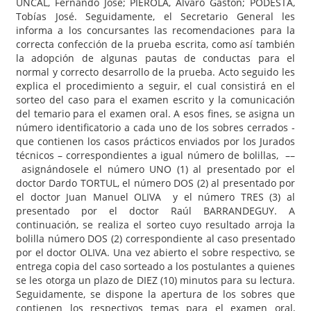
UNCAL, Fernando José; PIEROLA, Álvaro Gastón; PODESTA,
Tobías José. Seguidamente, el Secretario General les
informa a los concursantes las recomendaciones para la
correcta confección de la prueba escrita, como así también
la adopción de algunas pautas de conductas para el
normal y correcto desarrollo de la prueba. Acto seguido les
explica el procedimiento a seguir, el cual consistirá en el
sorteo del caso para el examen escrito y la comunicación
del temario para el examen oral. A esos fines, se asigna un
número identificatorio a cada uno de los sobres cerrados -
que contienen los casos prácticos enviados por los Jurados
técnicos – correspondientes a igual número de bolillas, ––
asignándosele el número UNO (1) al presentado por el
doctor Dardo TORTUL, el número DOS (2) al presentado por
el doctor Juan Manuel OLIVA y el número TRES (3) al
presentado por el doctor Raúl BARRANDEGUY. A
continuación, se realiza el sorteo cuyo resultado arroja la
bolilla número DOS (2) correspondiente al caso presentado
por el doctor OLIVA. Una vez abierto el sobre respectivo, se
entrega copia del caso sorteado a los postulantes a quienes
se les otorga un plazo de DIEZ (10) minutos para su lectura.
Seguidamente, se dispone la apertura de los sobres que
contienen los respectivos temas para el examen oral,