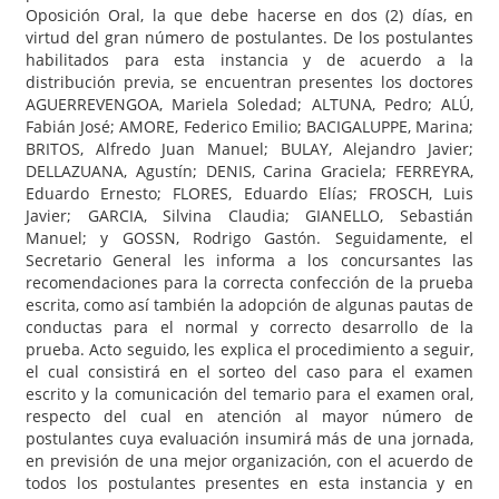
Oposición Oral, la que debe hacerse en dos (2) días, en
virtud del gran número de postulantes. De los postulantes
habilitados para esta instancia y de acuerdo a la
distribución previa, se encuentran presentes los doctores
AGUERREVENGOA, Mariela Soledad; ALTUNA, Pedro; ALÚ,
Fabián José; AMORE, Federico Emilio; BACIGALUPPE, Marina;
BRITOS, Alfredo Juan Manuel; BULAY, Alejandro Javier;
DELLAZUANA, Agustín; DENIS, Carina Graciela; FERREYRA,
Eduardo Ernesto; FLORES, Eduardo Elías; FROSCH, Luis
Javier; GARCIA, Silvina Claudia; GIANELLO, Sebastián
Manuel; y GOSSN, Rodrigo Gastón. Seguidamente, el
Secretario General les informa a los concursantes las
recomendaciones para la correcta confección de la prueba
escrita, como así también la adopción de algunas pautas de
conductas para el normal y correcto desarrollo de la
prueba. Acto seguido, les explica el procedimiento a seguir,
el cual consistirá en el sorteo del caso para el examen
escrito y la comunicación del temario para el examen oral,
respecto del cual en atención al mayor número de
postulantes cuya evaluación insumirá más de una jornada,
en previsión de una mejor organización, con el acuerdo de
todos los postulantes presentes en esta instancia y en