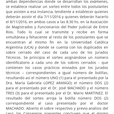
ambas dependencias donde se desarrollan los exámenes,
se establece realizar un sorteo entre todos los postulantes
que asisten a esa instancia, tendiente a establecer quienes
deberán asistir el día 7/11/2016 y quienes deberán hacerlo
el 8/11/2016, en ambos casos a las 8:30 hs. en la Asociación
de Magistrados y Funcionarios del Poder Judicial de Entre
Ríos. Todo lo cual se transmite y recibe en forma
simultánea y fehaciente al resto de los postulantes que se
encuentran al mismo fin en la Universidad Católica
Argentina (UCA) y donde se cuenta con los duplicados en
sobre cerrado del caso de cada uno de los Jurados
Técnicos. Se principia el sorteo asignándose un número
identificatorio a cada uno de los sobres cerrados - que
contienen los casos prácticos enviados por los Jurados
técnicos – correspondientes a igual número de bolillas,
resultando así el número UNO (1) para el presentado por la
Dra. María Gabriela LOPEZ ARANGO
;
el número DOS (2)
para el presentado por el Dr. José MACHADO y el número
TRES (3) para el presentado por el Dr. Mario MARTINEZ. El
resultado del sorteo arroja la bolilla número DOS (2)
correspondiente al caso presentado por el doctor
MACHADO. Abierto el sobre respectivo y previo análisis del
caso, los Consejeros presentes concluyen que el mismo