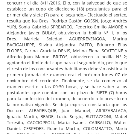
concurrir el día 8/11/2016. Ello, con la salvedad de que se
establece un cupo de dieciocho (18) postulantes para el
primer día y siete (7) para el segundo.- Efectuado el sorteo,
resulta que los Dres. Rodrigo Gastón GOSSN, Jorge Andrés
YURI, Sonia Gabriela SPREAFICO, Federico Emilio AMORE y
Alejandro Javier BULAY, obtuvieron la bolilla N° 1; y los
Dres. Mariela Soledad AGUERREVENGOA, Marina
BACIGALUPPE, Silvina Alejandra RAFFO, Eduardo Elías
FLORES, Carina Graciela DENIS, Melina Elena SCATTONE y
Alfredo Juan Manuel BRITOS, obtuvieron la bolilla N° 2;
agotando el límite del cupo para el segundo día, por lo que
el resto de los concursantes habilitados deberán asistir a la
primera jornada de examen oral el próximo lunes 07 de
noviembre del corriente. Finalmente, se da comienzo al
examen escrito a las 09:30 horas, y se hace saber a los
postulantes que cuentan con un plazo de SIETE (7) horas
para la confección del examen, de acuerdo a lo previsto en
la normativa vigente. Se deja expresa constancia que los
Doctores ALBARENQUE, Juan Manuel; ARRIZABALAGA,
Ignacio Martin; BEADE, Lucio Sergio; BUTTAZZONI, Mabel
Teresita; CACCIOPPOLI, María Isabel; CARBALLO, Walter
Daniel; CESPEDES, Roberto Martín; COLOMBATTO, María