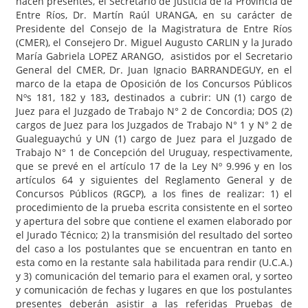
hacen presentes, el Secretario de Justicia de la Provincia de
Entre Ríos, Dr. Martín Raúl URANGA, en su carácter de
Presidente del Consejo de la Magistratura de Entre Ríos
(CMER), el Consejero Dr. Miguel Augusto CARLIN y la Jurado
María Gabriela LOPEZ ARANGO, asistidos por el Secretario
General del CMER, Dr. Juan Ignacio BARRANDEGUY, en el
marco de la etapa de Oposición de los Concursos Públicos
Nºs 181, 182 y 183
,
destinados a cubrir: UN (1) cargo de
Juez para el Juzgado de Trabajo N° 2 de Concordia; DOS (2)
cargos de Juez para los Juzgados de Trabajo N° 1 y N° 2 de
Gualeguaychú y UN (1) cargo de Juez para el Juzgado de
Trabajo N° 1 de Concepción del Uruguay, respectivamente,
que se prevé en el artículo 17 de la Ley Nº 9.996 y en los
artículos 64 y siguientes del Reglamento General y de
Concursos Públicos (RGCP), a los fines de realizar: 1) el
procedimiento de la prueba escrita consistente en el sorteo
y apertura del sobre que contiene el examen elaborado por
el Jurado Técnico; 2) la transmisión del resultado del sorteo
del caso a los postulantes que se encuentran en tanto en
esta como en la restante sala habilitada para rendir (U.C.A.)
y 3) comunicación del temario para el examen oral, y sorteo
y comunicación de fechas y lugares en que los postulantes
presentes deberán asistir a las referidas Pruebas de