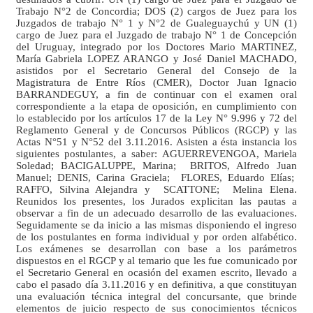
Trabajo N°2 de Concordia; DOS (2) cargos de Juez para los
Juzgados de trabajo N° 1 y N°2 de Gualeguaychú y UN (1)
cargo de Juez para el Juzgado de trabajo N° 1 de Concepción
del Uruguay, integrado por los Doctores Mario MARTINEZ,
María Gabriela LOPEZ ARANGO y José Daniel MACHADO,
asistidos por el Secretario General del
Consejo de
la
Magistratura
de Entre Ríos (CMER), Doctor Juan Ignacio
BARRANDEGUY, a fin de continuar con el examen oral
correspondiente a la etapa de oposición, en cumplimiento con
lo establecido por los artículos 17 de
la Ley N
° 9.996 y 72 del
Reglamento General y de Concursos Públicos (RGCP) y las
Actas N°51 y N°52 del 3.11.2016. Asisten a ésta instancia los
siguientes postulantes, a saber: AGUERREVENGOA, Mariela
Soledad; BACIGALUPPE, Marina; BRITOS, Alfredo Juan
Manuel; DENIS, Carina Graciela; FLORES, Eduardo Elías;
RAFFO, Silvina Alejandra y SCATTONE; Melina Elena.
Reunidos los presentes, los Jurados explicitan las pautas a
observar a fin de un adecuado desarrollo de las evaluaciones.
Seguidamente se da inicio a las mismas disponiendo el ingreso
de los postulantes en forma individual y por orden alfabético.
Los exámenes se desarrollan con base a los parámetros
dispuestos en el RGCP y al temario que les fue comunicado por
el Secretario General en ocasión del examen escrito, llevado a
cabo el pasado día 3.11.2016 y en definitiva, a que constituyan
una evaluación técnica integral del concursante, que brinde
elementos de juicio respecto de sus conocimientos técnicos