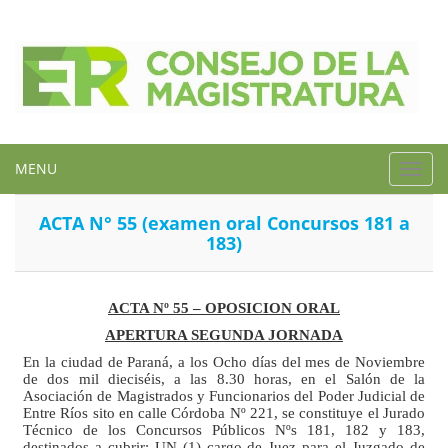
MENU
Toggl
navig
ACTA N° 55 (examen oral Concursos 181 a
183)
ACTA Nº 55 – OPOSICION ORAL
APERTURA SEGUNDA JORNADA
En la ciudad de Paraná, a los Ocho días del mes de Noviembre
de dos mil dieciséis, a las 8.30 horas, en el Salón de
la
Asociación
de Magistrados y Funcionarios del Poder Judicial de
Entre Ríos sito
en calle Córdoba Nº 221, se constituye el Jurado
Técnico de los Concursos Públicos Nºs 181, 182 y 183,
destinados a cubrir: UN (1) cargo de Juez para el Juzgado de