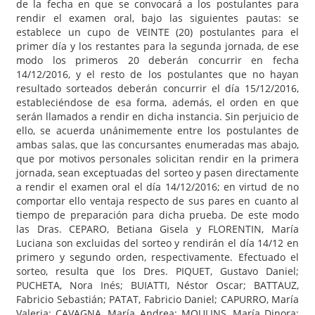
de la fecha en que se convocará a los postulantes para
rendir el examen oral, bajo las siguientes pautas: se
establece un cupo de VEINTE (20) postulantes para el
primer día y los restantes para la segunda jornada, de ese
modo los primeros 20 deberán concurrir en fecha
14/12/2016, y el resto de los postulantes que no hayan
resultado sorteados deberán concurrir el día 15/12/2016,
estableciéndose de esa forma, además, el orden en que
serán llamados a rendir en dicha instancia. Sin perjuicio de
ello, se acuerda unánimemente entre los postulantes de
ambas salas, que las concursantes enumeradas mas abajo,
que por motivos personales solicitan rendir en la primera
jornada, sean exceptuadas del sorteo y pasen directamente
a rendir el examen oral el día 14/12/2016; en virtud de no
comportar ello ventaja respecto de sus pares en cuanto al
tiempo de preparación para dicha prueba. De este modo
las Dras. CEPARO, Betiana Gisela y FLORENTIN, María
Luciana son excluidas del sorteo y rendirán el día 14/12 en
primero y segundo orden, respectivamente. Efectuado el
sorteo, resulta que los Dres. PIQUET, Gustavo Daniel;
PUCHETA, Nora Inés; BUIATTI, Néstor Oscar; BATTAUZ,
Fabricio Sebastián; PATAT, Fabricio Daniel; CAPURRO, María
Valeria; CAVAGNA, María Andrea; MOULINS, María Dinora;