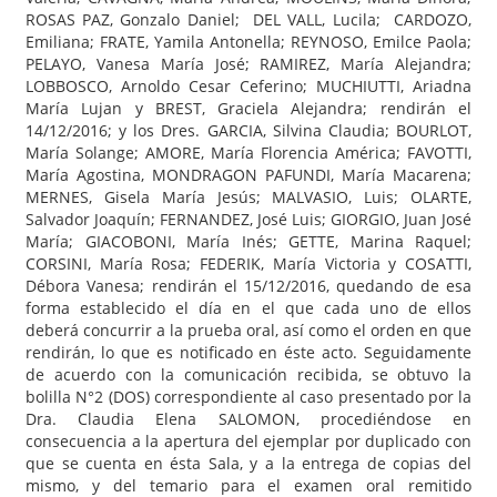
ROSAS PAZ, Gonzalo Daniel; DEL VALL, Lucila; CARDOZO,
Emiliana; FRATE, Yamila Antonella; REYNOSO, Emilce Paola;
PELAYO, Vanesa María José; RAMIREZ, María Alejandra;
LOBBOSCO, Arnoldo Cesar Ceferino; MUCHIUTTI, Ariadna
María Lujan y BREST, Graciela Alejandra; rendirán el
14/12/2016; y los Dres. GARCIA, Silvina Claudia; BOURLOT,
María Solange; AMORE, María Florencia América; FAVOTTI,
María Agostina, MONDRAGON PAFUNDI, María Macarena;
MERNES, Gisela María Jesús; MALVASIO, Luis; OLARTE,
Salvador Joaquín; FERNANDEZ, José Luis; GIORGIO, Juan José
María; GIACOBONI, María Inés; GETTE, Marina Raquel;
CORSINI, María Rosa; FEDERIK, María Victoria y COSATTI,
Débora Vanesa; rendirán el 15/12/2016, quedando de esa
forma establecido el día en el que cada uno de ellos
deberá concurrir a la prueba oral, así como el orden en que
rendirán, lo que es notificado en éste acto. Seguidamente
de acuerdo con la comunicación recibida, se obtuvo la
bolilla N°2 (DOS) correspondiente al caso presentado por la
Dra. Claudia Elena SALOMON, procediéndose en
consecuencia a la apertura del ejemplar por duplicado con
que se cuenta en ésta Sala, y a la entrega de copias del
mismo, y del temario para el examen oral remitido