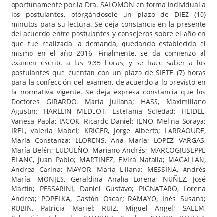
oportunamente por la Dra. SALOMON en forma individual a
los postulantes, otorgándosele un plazo de DIEZ (10)
minutos para su lectura. Se deja constancia en la presente
del acuerdo entre postulantes y consejeros sobre el año en
que fue realizada la demanda, quedando establecido el
mismo en el año 2016. Finalmente, se da comienzo al
examen escrito a las 9:35 horas, y se hace saber a los
postulantes que cuentan con un plazo de SIETE (7) horas
para la confección del examen, de acuerdo a lo previsto en
la normativa vigente. Se deja expresa constancia que los
Doctores GIRARDO, María Juliana; HASS, Maximiliano
Agustín; HARLEIN MEDEOT, Estefanía Soledad; HEIDEL,
Vanesa Paola; IACOK, Ricardo Daniel; IENO, Melina Soraya;
IREL, Valeria Mabel; KRIGER, Jorge Alberto; LARRAOUDE,
María Constanza; LLORENS, Ana María; LOPEZ VARGAS,
María Belén; LUDUEÑO, Mariano Andrés; MARCOGIUSEPPE
BLANC, Juan Pablo; MARTINEZ, Elvira Natalia; MAGALLAN,
Andrea Carina; MAYOR, María Liliana; MESSINA, Andrés
María; MONJES, Geraldina Analía Lorena; NUÑEZ, José
Martín; PESSARINI, Daniel Gustavo; PIGNATARO, Lorena
Andrea; POPELKA, Gastón Oscar; RAMAYO, Inés Susana;
RUBIN, Patricia Mariel; RUIZ, Miguel Angel; SALEM,