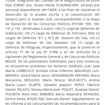
Titular integrante del Consejo de la Magistratura de Entre
Ríos (CMER) Dra. Gisela Nerea SCHUMACHER, asistida por
personal dependiente del CMER; a los fines de coordinar el
desarrollo de la prueba escrita y la comunicación del
temario para el examen oral, correspondientes a la etapa
de Oposición de los Concursos Públicos Nºs188; 189; 190;
191 y 192 , destinados a cubrir: UN (1) cargo de Defensor de
Federación; UN (1) cargo de Defensor de Feliciano; DOS (2)
cargos de Defensor N°1 y N°2 de Rosario del Tala; UN (1)
cargo de Defensor de San Salvador; UN (1) cargo de
Defensor de Villaguay, respectivamente, que se prevé en el
artículo 17 de la Ley Nº 9.996 y en los artículos 64 y
siguientes del Reglamento General y de Concursos Públicos
(RGCP). De los postulantes habilitados para esta instancia,
se encuentran presentes los doctores GIORGIO, Juan José
María; LOBBOSCO, Arnoldo César Ceferino; MALVASIO, Luis;
MERNES, Gisela María Jesús; MONDRAGON PAFUNDÍ, María
Macarena; MOULINS, María Dinora; MUCHIUTTI, Aridna
María Lujan; OLARTE, Salvador Joaquín; PATAT, Fabricio
Daniel; PELAYO, Vanesa María José; PIQUET, Gustavo Daniel;
PUCHETA, Nora Inés; RAMIREZ, María Alejandra; REYNOSO,
Emilce Paola; ROSAS PAZ, Gonzalo Daniel. Seguidamente, se
les informa a los concursantes las recomendaciones para la