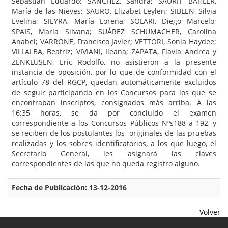
Sebastián Eduardo; SANCHEZ, Sandra; SAURIT BAHLER,
María de las Nieves; SAURO, Elizabet Leylen; SIBLEN, Silvia
Evelina; SIEYRA, María Lorena; SOLARI, Diego Marcelo;
SPAIS, María Silvana; SUÁREZ SCHUMACHER, Carolina
Anabel; VARRONE, Francisco Javier; VETTORI, Sonia Haydee;
VILLALBA, Beatriz; VIVIANI, Ileana; ZAPATA, Flavia Andrea y
ZENKLUSEN, Eric Rodolfo, no asistieron a la presente
instancia de oposición, por lo que de conformidad con el
artículo 78 del RGCP, quedan automáticamente excluidos
de seguir participando en los Concursos para los que se
encontraban inscriptos, consignados más arriba. A las
16:35 horas, se da por concluido el examen
correspondiente a los Concursos Públicos Nºs188 a 192, y
se reciben de los postulantes los originales de las pruebas
realizadas y los sobres identificatorios, a los que luego, el
Secretario General, les asignará las claves
correspondientes de las que no queda registro alguno.
Fecha de Publicación: 13-12-2016
Volver