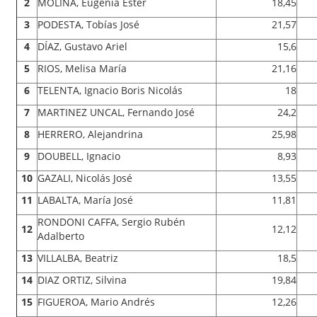
2
MOLINA, Eugenia Ester
18,45
3
PODESTA, Tobías José
21,57
4
DÍAZ, Gustavo Ariel
15,6
5
RIOS, Melisa María
21,16
6
TELENTA, Ignacio Boris Nicolás
18
7
MARTINEZ UNCAL, Fernando José
24,2
8
HERRERO, Alejandrina
25,98
9
DOUBELL, Ignacio
8,93
10
GAZALI, Nicolás José
13,55
11
LABALTA, María José
11,81
RONDONI CAFFA, Sergio Rubén
12
12,12
Adalberto
13
VILLALBA, Beatriz
18,5
14
DIAZ ORTIZ, Silvina
19,84
15
FIGUEROA, Mario Andrés
12,26