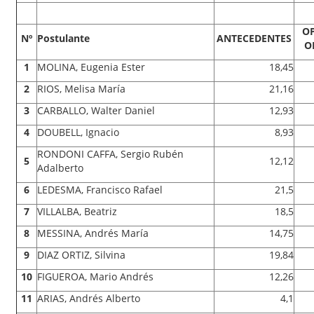
O
Nº
Postulante
ANTECEDENTES
O
1
MOLINA, Eugenia Ester
18,45
2
RIOS, Melisa María
21,16
3
CARBALLO, Walter Daniel
12,93
4
DOUBELL, Ignacio
8,93
RONDONI CAFFA, Sergio Rubén
5
12,12
Adalberto
6
LEDESMA, Francisco Rafael
21,5
7
VILLALBA, Beatriz
18,5
8
MESSINA, Andrés María
14,75
9
DIAZ ORTIZ, Silvina
19,84
10
FIGUEROA, Mario Andrés
12,26
11
ARIAS, Andrés Alberto
4,1