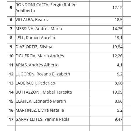
RONDONI CAFFA, Sergio Rubén
5
12,12
Adalberto
6
VILLALBA, Beatriz
18,5
7
MESSINA, Andrés María
14,75
8
LELL, Ramón Aurelio
19,1
9
DIAZ ORTIZ, Silvina
19,84
10
FIGUEROA, Mario Andrés
12,26
11
ARIAS, Andrés Alberto
4,1
12
LUGGREN, Rosana Elizabeth
9,2
13
LADERACH, Federico
8,68
14
BUTTAZZONI, Mabel Teresita
19,05
15
CLAPIER, Leonardo Martin
8,66
16
MARTINEZ, Elvira Natalia
5,2
17
GARAY LEITES, Yanina Paola
9,47