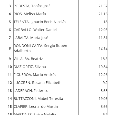
3
PODESTA, Tobías José
21,57
4
RIOS, Melisa María
21,16
5
TELENTA, Ignacio Boris Nicolás
18
6
CARBALLO, Walter Daniel
12,93
7
LABALTA, María José
11,81
RONDONI CAFFA, Sergio Rubén
8
12,12
Adalberto
9
VILLALBA, Beatriz
18,5
10
DIAZ ORTIZ, Silvina
19,84
11
FIGUEROA, Mario Andrés
12,26
12
LUGGREN, Rosana Elizabeth
9,2
13
LADERACH, Federico
8,68
14
BUTTAZZONI, Mabel Teresita
19,05
15
CLAPIER, Leonardo Martin
8,66
16
MARTINEZ, Elvira Natalia
5,2