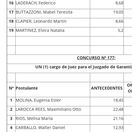
16
LADERACH, Federico
8,68
17
BUTTAZZONI, Mabel Teresita
19,05
18
CLAPIER, Leonardo Martin
8,66
19
MARTINEZ, Elvira Natalia
5,2
CONCURSO Nº 177:
UN (1) cargo de Juez para el Juzgado de Garantí
O
Nº
Postulante
ANTECEDENTES
O
1
MOLINA, Eugenia Ester
18,45
2
LAROCCA REES, Maximiliano Otto
22,48
3
RIOS, Melisa María
21,16
4
CARBALLO, Walter Daniel
12,93