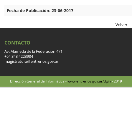
Fecha de Publicación: 23-06-2017
Volver
CONTACTO
Av. Alameda de la Federación 471
+54 343 4223984
magistratura@entrerios.gov.ar
Dirección General de Informática -
www.entrerios.gov.ar/dgin
- 2019