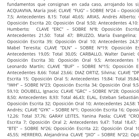
fundamentos que consignan en cada caso, arrojando los sig
ACQUAVIVA, María José; CLAVE “FUG” – SOBRE Nº24 – Oposición
7,5; Antecedentes 8,15: Total 40,65; ARIAS, Andrés Alberto
Oposición Escrita 20; Oposición Oral 9,50; Antecedentes 4,10:
Humberto; CLAVE “ERC” – SOBRE Nº8; Oposición Escrita 
Antecedentes 21,50: Total 47; BRUZZO, María Evangelina;
Oposición Escrita 39; Oposición Oral 10; Antecedentes 24,3
Mabel Teresita; CLAVE “DLN” – SOBRE Nº19; Oposición Esc
Antecedentes 19,05: Total 30,05; CARBALLO, Walter Daniel;
Oposición Escrita 30; Oposición Oral 9,5; Antecedentes 12
Leonardo Martín; CLAVE “BUF” – SOBRE Nº15; Oposición Es
Antecedentes 8,66: Total 23,66; DIAZ ORTIZ, Silvina; CLAVE “
Escrita 15; Oposición Oral 5; Antecedentes 19,84: Total 39,84
“IWH” – SOBRE Nº23; Oposición Escrita 34; Oposición Oral 9,5
59,10; DOUBELL, Ignacio; CLAVE “GRC” – SOBRE Nº28; Oposició
8,50; Antecedentes 8,93: Total 46,43; ELAL, Esteban Sebastiá
Oposición Escrita 32; Oposición Oral 10; Antecedentes 24,58: 
Andrés; CLAVE “GYK” – SOBRE Nº1; Oposición Escrita 16; Oposi
12,26: Total 37,76; GARAY LEITES, Yanina Paola; CLAVE “CR
Escrita 7; Oposición Oral 2; Antecedentes 9,47: Total 18,47;
“BTE” – SOBRE Nº26; Oposición Escrita 22; Oposición Oral 10
45,55; HERRERO, Alejandrina CLAVE “JXO” – SOBRE Nº22; Opos