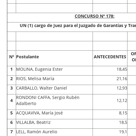
CONCURSO Nº 178:
UN (1) cargo de Juez para el Juzgado de Garantías y Tra
O
Nº
Postulante
ANTECEDENTES
O
1
MOLINA, Eugenia Ester
18,45
2
RIOS, Melisa María
21,16
3
CARBALLO, Walter Daniel
12,93
RONDONI CAFFA, Sergio Rubén
4
12,12
Adalberto
5
ACQUAVIVA, María José
8,15
6
VILLALBA, Beatriz
18,5
7
LELL, Ramón Aurelio
19,1