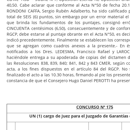
40,50. Cabe aclarar que conforme al Acta N°50 de fecha 20.1
RONDONI CAFFA, Sergio Rubén Adalberto, ha sido calificado p
total de SEIS (6) puntos, sin embargo por un error material e
que brinda los fundamentos de los puntajes, consignó er
CINCUENTA centésimos (6,50), consecuentemente y de conform
RGCP, debe estarse al puntaje obrante en el Acta N°50, es deci
indicó precedentemente. Finalmente se establecen los corres
que se agregan como cuadros anexos a la presente.- En é
notificados a los Dres. LEDESMA, Francisco Rafael y LAROC
haciéndole entrega a su apoderada de copias del dictamen de
las Resoluciones 838, 839, 840; 841, 842 y 843 CMER, según c
acta, a los fines dispuestos en el artículo 84 del RGCP. N
finalizado el acto a las 10.30 horas, firmando al pie los present
constancia de que el Consejero Hugo Daniel PEROTTI ha presenc
CONCURSO Nº 175
UN (1) cargo de Juez para el Juzgado de Garantías