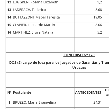
12
LUGGREN, Rosana Elizabeth
9,2
13
LADERACH, Federico
8,68
14
BUTTAZZONI, Mabel Teresita
19,05
15
CLAPIER, Leonardo Martin
8,66
16
MARTINEZ, Elvira Natalia
5,2
CONCURSO Nº 176:
DOS (2) cargo de Juez para los Juzgados de Garantías y Tra
Uruguay
O
Nº
Postulante
ANTECEDENTES
O
1
BRUZZO, María Evangelina
24,31