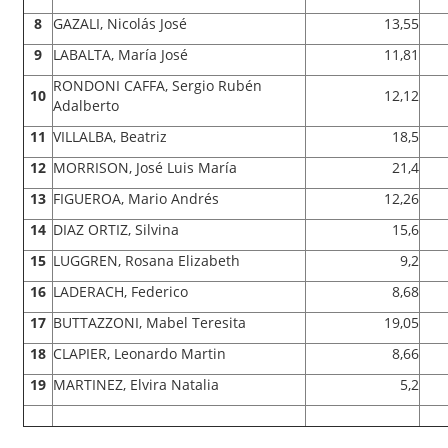
8
GAZALI, Nicolás José
13,55
9
LABALTA, María José
11,81
RONDONI CAFFA, Sergio Rubén
10
12,12
Adalberto
11
VILLALBA, Beatriz
18,5
12
MORRISON, José Luis María
21,4
13
FIGUEROA, Mario Andrés
12,26
14
DIAZ ORTIZ, Silvina
15,6
15
LUGGREN, Rosana Elizabeth
9,2
16
LADERACH, Federico
8,68
17
BUTTAZZONI, Mabel Teresita
19,05
18
CLAPIER, Leonardo Martin
8,66
19
MARTINEZ, Elvira Natalia
5,2