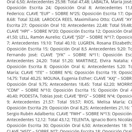
Oral 6,50; Antecedentes 25,98: Total 47,48; LABALTA, María Jo
Oposición Escrita 24; Oposición Oral 8; Antecedentes 11,
Federico; CLAVE “EUF” – SOBRE Nº25; Oposición Escrita 17; Op
8,68: Total 32,68; LAROCCA REES, Maximiliano Otto; CLAVE “A
Escrita 27; Oposición Oral 10; Antecedentes 22,48: Total 59,4
CLAVE “HPI” – SOBRE Nº20; Oposición Escrita 12; Oposición Oral
41,50; LELL, Ramón Aurelio; CLAVE “JSD” – SOBRE Nº17; Oposici
7; Antecedentes 19,10: Total 40,10; LUGREN, Rosana Elizabet
Oposición Escrita 15; Oposición Oral 8,5 Antecedentes 9,20: 
Fernando José; CLAVE “JYK” – SOBRE Nº11; Oposición Escr
Antecedentes 24,20: Total 51,20; MARTINEZ, Elvira Natalia
Oposición Escrita 8; Oposición Oral 6; Antecedentes 5,20: T
María; CLAVE “ITE” – SOBRE Nº6; Oposición Escrita 19; Oposi
14,75: Total 40,25; MOLINA, Eugenia Esther; CLAVE “AXJ” – SOBR
Oposición Oral 9,75; Antecedentes 18,45: Total 62,20; MORRI
“CDM” – SOBRE Nº10; Oposición Escrita 15; Oposición Oral 4
40,40; PODESTA, Tobías José; CLAVE “BYG” – SOBRE Nº4; Oposici
9; Antecedentes 21,57: Total 59,57; RIOS, Melisa María;
Oposición Escrita 29; Oposición Oral 8,25; Antecedentes 21,16
Sergio Rubén Adalberto; CLAVE “FWH” – SOBRE Nº13; Oposición E
Antecedentes 12,12: Total 43,12; TELENTA, Ignacio Boris Nicol
Oposición Escrita 30; Oposición Oral 6,50; Antecedentes 18: To
CLAVE “HSD” – SOBRE Nº7; Oposición Escrita 18; Oposición Oral