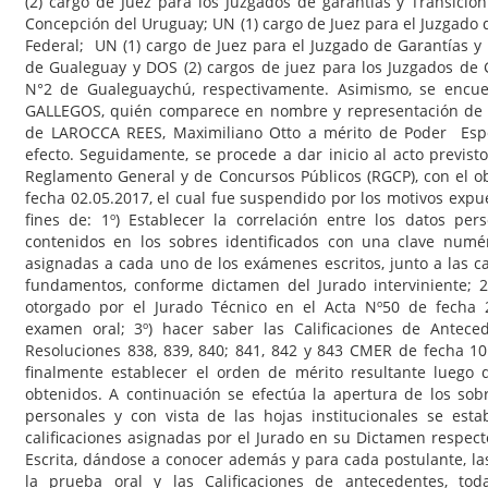
(2) cargo de Juez para los Juzgados de garantías y Transici
Concepción del Uruguay; UN (1) cargo de Juez para el Juzgado 
Federal; UN (1) cargo de Juez para el Juzgado de Garantías y
de Gualeguay y DOS (2) cargos de juez para los Juzgados de 
N°2 de Gualeguaychú, respectivamente. Asimismo, se encue
GALLEGOS, quién comparece en nombre y representación de 
de LAROCCA REES, Maximiliano Otto a mérito de Poder Espec
efecto. Seguidamente, se procede a dar inicio al acto previsto
Reglamento General y de Concursos Públicos (RGCP), con el o
fecha 02.05.2017, el cual fue suspendido por los motivos expue
fines de: 1º) Establecer la correlación entre los datos per
contenidos en los sobres identificados con una clave numéri
asignadas a cada uno de los exámenes escritos, junto a las ca
fundamentos, conforme dictamen del Jurado interviniente; 2
otorgado por el Jurado Técnico en el Acta Nº50 de fecha 2
examen oral; 3º) hacer saber las Calificaciones de Antec
Resoluciones 838, 839, 840; 841, 842 y 843 CMER de fecha 10
finalmente establecer el orden de mérito resultante luego
obtenidos. A continuación se efectúa la apertura de los sob
personales y con vista de las hojas institucionales se esta
calificaciones asignadas por el Jurado en su Dictamen respec
Escrita, dándose a conocer además y para cada postulante, las
la prueba oral y las Calificaciones de antecedentes, to