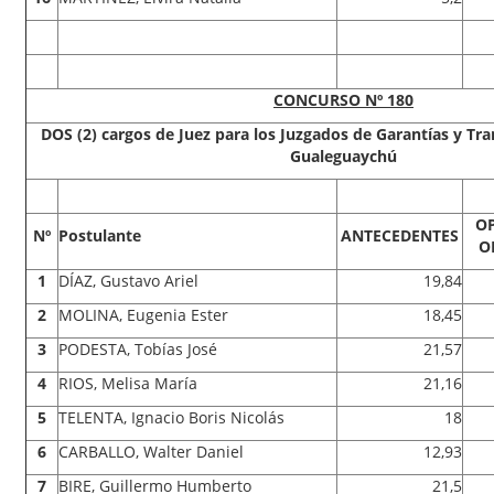
CONCURSO Nº 180
DOS (2) cargos de Juez para los Juzgados de Garantías y Tran
Gualeguaychú
O
Nº
Postulante
ANTECEDENTES
O
1
DÍAZ, Gustavo Ariel
19,84
2
MOLINA, Eugenia Ester
18,45
3
PODESTA, Tobías José
21,57
4
RIOS, Melisa María
21,16
5
TELENTA, Ignacio Boris Nicolás
18
6
CARBALLO, Walter Daniel
12,93
7
BIRE, Guillermo Humberto
21,5