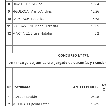
8
DIAZ ORTIZ, Silvina
19,84
9
FIGUEROA, Mario Andrés
12,26
10
LADERACH, Federico
8,68
11
BUTTAZZONI, Mabel Teresita
19,05
12
MARTINEZ, Elvira Natalia
5,2
CONCURSO Nº 179:
UN (1) cargo de Juez para el Juzgado de Garantías y Transic
O
Nº
Postulante
ANTECEDENTES
O
1
ELAL, Sebastián
24,58
2
MOLINA, Eugenia Ester
18,45