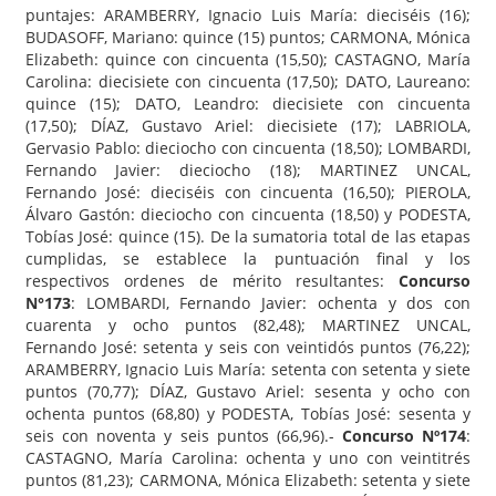
puntajes: ARAMBERRY, Ignacio Luis María: dieciséis (16);
BUDASOFF, Mariano: quince (15) puntos; CARMONA, Mónica
Elizabeth: quince con cincuenta (15,50); CASTAGNO, María
Carolina: diecisiete con cincuenta (17,50); DATO, Laureano:
quince (15); DATO, Leandro: diecisiete con cincuenta
(17,50); DÍAZ, Gustavo Ariel: diecisiete (17); LABRIOLA,
Gervasio Pablo: dieciocho con cincuenta (18,50); LOMBARDI,
Fernando Javier: dieciocho (18); MARTINEZ UNCAL,
Fernando José: dieciséis con cincuenta (16,50); PIEROLA,
Álvaro Gastón: dieciocho con cincuenta (18,50) y PODESTA,
Tobías José: quince (15). De la sumatoria total de las etapas
cumplidas, se establece la puntuación final y los
respectivos ordenes de mérito resultantes:
Concurso
N
°173
: LOMBARDI, Fernando Javier: ochenta y dos con
cuarenta y ocho puntos (82,48); MARTINEZ UNCAL,
Fernando José: setenta y seis con veintidós puntos (76,22);
ARAMBERRY, Ignacio Luis María: setenta con setenta y siete
puntos (70,77); DÍAZ, Gustavo Ariel: sesenta y ocho con
ochenta puntos (68,80) y PODESTA, Tobías José: sesenta y
seis con noventa y seis puntos (66,96).-
Concurso Nº174
:
CASTAGNO, María Carolina: ochenta y uno con veintitrés
puntos (81,23); CARMONA, Mónica Elizabeth: setenta y siete