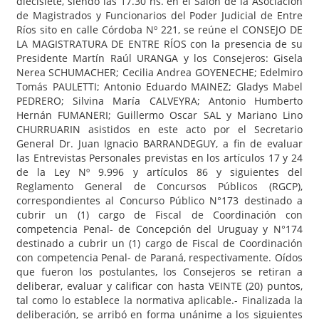
diecisiete, siendo las 17.30 hs. en el Salón de la Asociación
de Magistrados y Funcionarios del Poder Judicial de Entre
Ríos sito en calle Córdoba Nº 221, se reúne el CONSEJO DE
LA MAGISTRATURA DE ENTRE RÍOS con la presencia de su
Presidente Martín Raúl URANGA y los Consejeros: Gisela
Nerea SCHUMACHER; Cecilia Andrea GOYENECHE; Edelmiro
Tomás PAULETTI; Antonio Eduardo MAINEZ; Gladys Mabel
PEDRERO; Silvina María CALVEYRA; Antonio Humberto
Hernán FUMANERI; Guillermo Oscar SAL y Mariano Lino
CHURRUARIN asistidos en este acto por el Secretario
General Dr. Juan Ignacio BARRANDEGUY, a fin de evaluar
las Entrevistas Personales previstas en los artículos 17 y 24
de la Ley Nº 9.996 y artículos 86 y siguientes del
Reglamento General de Concursos Públicos (RGCP),
correspondientes al Concurso Público N°173 destinado a
cubrir un (1) cargo de Fiscal de Coordinación con
competencia Penal- de Concepción del Uruguay y N°174
destinado a cubrir un (1) cargo de Fiscal de Coordinación
con competencia Penal- de Paraná, respectivamente. Oídos
que fueron los postulantes, los Consejeros se retiran a
deliberar, evaluar y calificar con hasta VEINTE (20) puntos,
tal como lo establece la normativa aplicable.- Finalizada la
deliberación, se arribó en forma unánime a los siguientes