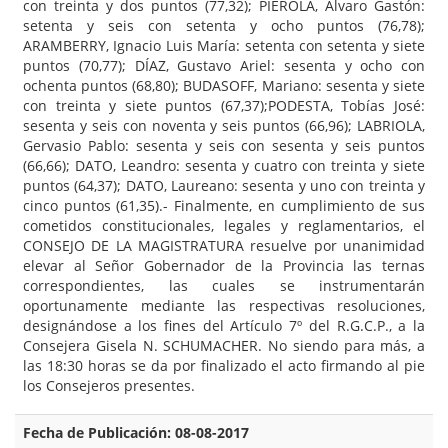
con treinta y dos puntos (77,32); PIEROLA, Álvaro Gastón:
setenta y seis con setenta y ocho puntos (76,78);
ARAMBERRY, Ignacio Luis María: setenta con setenta y siete
puntos (70,77); DÍAZ, Gustavo Ariel: sesenta y ocho con
ochenta puntos (68,80); BUDASOFF, Mariano: sesenta y siete
con treinta y siete puntos (67,37);PODESTA, Tobías José:
sesenta y seis con noventa y seis puntos (66,96); LABRIOLA,
Gervasio Pablo: sesenta y seis con sesenta y seis puntos
(66,66); DATO, Leandro: sesenta y cuatro con treinta y siete
puntos (64,37); DATO, Laureano: sesenta y uno con treinta y
cinco puntos (61,35).- Finalmente, en cumplimiento de sus
cometidos constitucionales, legales y reglamentarios, el
CONSEJO DE LA MAGISTRATURA resuelve por unanimidad
elevar al Señor Gobernador de la Provincia las ternas
correspondientes, las cuales se instrumentarán
oportunamente mediante las respectivas resoluciones,
designándose a los fines del Artículo 7º del R.G.C.P., a la
Consejera Gisela N. SCHUMACHER. No siendo para más, a
las 18:30 horas se da por finalizado el acto firmando al pie
los Consejeros presentes.
Fecha de Publicación: 08-08-2017