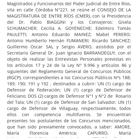
Magistrados y Funcionarios del Poder Judicial de Entre Ríos,
sita en calle Córdoba N°221, se reúne el CONSEJO DE LA
MAGISTRATURA DE ENTRE RÍOS (CMER), con la Presidencia
del Dr. Pablo BIAGGINI y los Consejeros: Gisela
SCHUMACHER; Cecilia A. GOYENECHE; Edelmiro Tomás
PAULETTI; Antonio Eduardo MAINEZ; Mabel PERERO;
Antonio Humberto Hernán FUMANERI; Ricardo SANCHEZ;
Guillermo Oscar SAL y Sergio AVERO, asistidos por el
Secretario General Dr. Juan Ignacio BARRANDEGUY, con el
objeto de realizar las Entrevistas Personales previstas en
los artículos 17 y 24 de la Ley Nº 9.996 y artículos 86 y
siguientes del Reglamento General de Concursos Públicos
(RGCP), correspondientes a los Concursos Públicos Nºs 188;
189; 190; 191 y 192 , destinados a cubrir: UN (1) cargo de
Defensor de Federación; UN (1) cargo de Defensor de
Feliciano; DOS (2) cargos de Defensor N°1 y N°2 de Rosario
del Tala; UN (1) cargo de Defensor de San Salvador; UN (1)
cargo de Defensor de Villaguay, respectivamente, todos
ellos con competencia multifueros. Se encuentran
presentes los postulantes de los Concursos mencionados,
que han sido previamente convocados, a saber: AMORE,
María Florencia América; CAPURRO, María