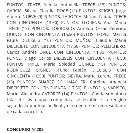
PUNTOS; FRATE, Yamila Antonella TRECE (13) PUNTOS;
GARCIA, Silvina Claudia DOCE (12) PUNTOS; KRIGER, Jorge
Alberto NUEVE (9) PUNTOS; LAROCCA, Miriam Fátima TRECE
CON CINCUENTA (13,50) PUNTOS; LLORENS, Ana María
TRECE (13) PUNTOS; LOBBOSCO, Arnoldo César Ceferino
QUINCE CON CINCUENTA (15,50) PUNTOS; LOPEZ, Marcia
Paula DIECISEIS (16) PUNTOS; MUÑOZ, Claudia María
DIECICIETE CON CINCUENTA (17,50) PUNTOS; PELLICHERO,
Carlos Andrés ONCE CON CINCUENTA (11,50) PUNTOS;
PONCE, Diego Carlos DIECISEIS CON CINCUENTA (16,50)
PUNTOS; PRICE, María Soledad QUINCE (15) PUNTOS;
RODRIGUEZ SIGNES, Tulio Fabián DIECISÉIS CON
CINCUENTA (16,50) PUNTOS; SIEYRA, María Lorena TRECE
(13) PUNTOS; SUAREZ SCHUMACHER, Carolina Anabela
DIECISIETE CON CINCUENTA (17,50) PUNTOS y VARISCO,
Mariel Alejandra CATORCE (14) PUNTOS.- Con la sumatoria
total de las etapas cumplidas, se establece, a renglón
seguido, la puntuación final y el orden de mérito resultante
de cada concurso:
CONCURSO N°208