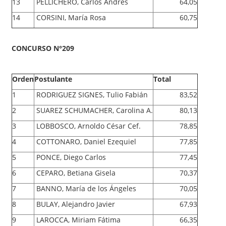
13
PELLICHERO, Carlos Andrés
64,05
14
CORSINI, María Rosa
60,75
CONCURSO N°209
Orden
Postulante
Total
1
RODRIGUEZ SIGNES, Tulio Fabián
83,52
2
SUAREZ SCHUMACHER, Carolina A.
80,13
3
LOBBOSCO, Arnoldo César Cef.
78,85
4
COTTONARO, Daniel Ezequiel
77,85
5
PONCE, Diego Carlos
77,45
6
CEPARO, Betiana Gisela
70,37
7
BANNO, María de los Ángeles
70,05
8
BULAY, Alejandro Javier
67,93
9
LAROCCA, Miriam Fátima
66,35