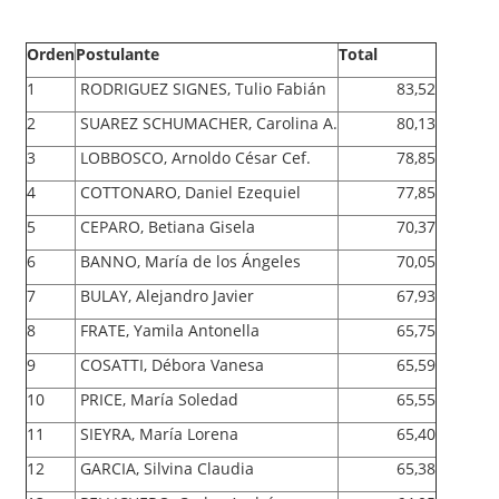
Orden
Postulante
Total
1
RODRIGUEZ SIGNES, Tulio Fabián
83,52
2
SUAREZ SCHUMACHER, Carolina A.
80,13
3
LOBBOSCO, Arnoldo César Cef.
78,85
4
COTTONARO, Daniel Ezequiel
77,85
5
CEPARO, Betiana Gisela
70,37
6
BANNO, María de los Ángeles
70,05
7
BULAY, Alejandro Javier
67,93
8
FRATE, Yamila Antonella
65,75
9
COSATTI, Débora Vanesa
65,59
10
PRICE, María Soledad
65,55
11
SIEYRA, María Lorena
65,40
12
GARCIA, Silvina Claudia
65,38