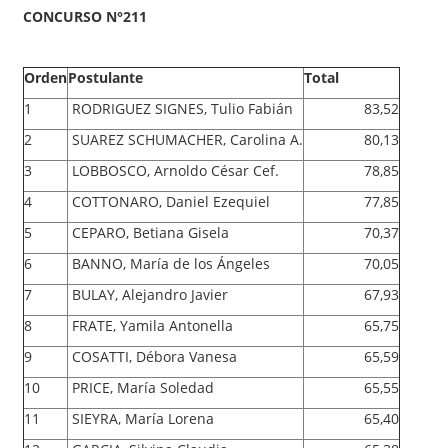
CONCURSO N°211
Orden
Postulante
Total
1
RODRIGUEZ SIGNES, Tulio Fabián
83,52
2
SUAREZ SCHUMACHER, Carolina A.
80,13
3
LOBBOSCO, Arnoldo César Cef.
78,85
4
COTTONARO, Daniel Ezequiel
77,85
5
CEPARO, Betiana Gisela
70,37
6
BANNO, María de los Ángeles
70,05
7
BULAY, Alejandro Javier
67,93
8
FRATE, Yamila Antonella
65,75
9
COSATTI, Débora Vanesa
65,59
10
PRICE, María Soledad
65,55
11
SIEYRA, María Lorena
65,40