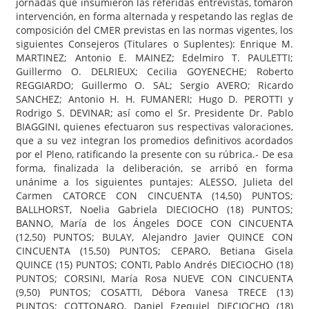
jornadas que insumieron las referidas entrevistas, tomaron
intervención, en forma alternada y respetando las reglas de
composición del CMER previstas en las normas vigentes, los
siguientes Consejeros (Titulares o Suplentes): Enrique M.
MARTINEZ; Antonio E. MAINEZ; Edelmiro T. PAULETTI;
Guillermo O. DELRIEUX; Cecilia GOYENECHE; Roberto
REGGIARDO; Guillermo O. SAL; Sergio AVERO; Ricardo
SANCHEZ; Antonio H. H. FUMANERI; Hugo D. PEROTTI y
Rodrigo S. DEVINAR; así como el Sr. Presidente Dr. Pablo
BIAGGINI, quienes efectuaron sus respectivas valoraciones,
que a su vez integran los promedios definitivos acordados
por el Pleno, ratificando la presente con su rúbrica.- De esa
forma, finalizada la deliberación, se arribó en forma
unánime a los siguientes puntajes: ALESSO, Julieta del
Carmen CATORCE CON CINCUENTA (14,50) PUNTOS;
BALLHORST, Noelia Gabriela DIECIOCHO (18) PUNTOS;
BANNO, María de los Ángeles DOCE CON CINCUENTA
(12,50) PUNTOS; BULAY, Alejandro Javier QUINCE CON
CINCUENTA (15,50) PUNTOS; CEPARO, Betiana Gisela
QUINCE (15) PUNTOS; CONTI, Pablo Andrés DIECIOCHO (18)
PUNTOS; CORSINI, María Rosa NUEVE CON CINCUENTA
(9,50) PUNTOS; COSATTI, Débora Vanesa TRECE (13)
PUNTOS; COTTONARO, Daniel Ezequiel DIECIOCHO (18)