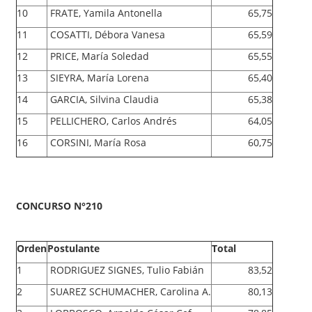
10
FRATE, Yamila Antonella
65,75
11
COSATTI, Débora Vanesa
65,59
12
PRICE, María Soledad
65,55
13
SIEYRA, María Lorena
65,40
14
GARCIA, Silvina Claudia
65,38
15
PELLICHERO, Carlos Andrés
64,05
16
CORSINI, María Rosa
60,75
CONCURSO N°210
Orden
Postulante
Total
1
RODRIGUEZ SIGNES, Tulio Fabián
83,52
2
SUAREZ SCHUMACHER, Carolina A.
80,13