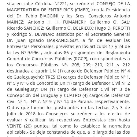
sita en calle Córdoba N°221, se reúne el CONSEJO DE LA
MAGISTRATURA DE ENTRE RÍOS (CMER), con la Presidencia
del Dr. Pablo BIAGGINI y los Sres. Consejeros Antonio
MAINEZ; Antonio H. H. FUMANERI; Guillermo O. SAL;
Ricardo SANCHEZ; Guillermo O. DELRIEUX; Hugo D. PEROTTI
y Rodrigo S. DEVINAR; asistidos por el Secretario General
Dr. Juan Ignacio BARRANDEGUY, a fin de evaluar las
Entrevistas Personales, previstas en los artículos 17 y 24 de
la Ley Nº 9.996 y artículos 86 y siguientes del Reglamento
General de Concursos Públicos (RGCP), correspondientes a
los Concursos Públicos Nºs 208, 209, 210, 211 y 212
destinados a cubrir UN (1) cargo de Defensor Público Nº 4
de Gualeguaychú; TRES (3) cargos de Defensor Público Nº 1,
Nº 5 y Nº 6 de Concordia; Un (1) cargo de Defensor Civil Nº 2
de Gualeguay; UN (1) cargo de Defensor Civil Nº 3 de
Concepción del Uruguay y CUATRO (4) cargos de Defensor
Civil Nº 1, Nº 7, Nº 9 y Nº 14 de Paraná, respectivamente.
Oídos que fueron los postulantes en las fechas 2 y 3 de
Julio de 2018 los Consejeros se reúnen a los efectos de
evaluar y calificar las respectivas Entrevistas con hasta
VEINTE (20) puntos, tal como lo establece la normativa
aplicable.- Se deja constancia de que, a lo largo de las dos