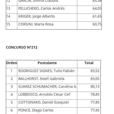
12
GARCIA, Silvina Claudia
65,38
13
PELLICHERO, Carlos Andrés
64,05
14
KRIGER, Jorge Alberto
61,65
15
CORSINI, María Rosa
60,75
CONCURSO N°212
Orden
Postulante
Total
1
RODRIGUEZ SIGNES, Tulio Fabián
83,52
2
BALLHORST, Noelí Gabriela
83,05
3
SUAREZ SCHUMACHER, Carolina A.
80,13
4
LOBBOSCO, Arnoldo César Cef.
78,85
5
COTTONARO, Daniel Ezequiel
77,85
6
PONCE, Diego Carlos
77,45