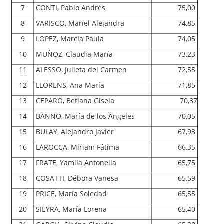
7
CONTI, Pablo Andrés
75,00
8
VARISCO, Mariel Alejandra
74,85
9
LOPEZ, Marcia Paula
74,05
10
MUÑOZ, Claudia María
73,23
11
ALESSO, Julieta del Carmen
72,55
12
LLORENS, Ana María
71,85
13
CEPARO, Betiana Gisela
70,37
14
BANNO, María de los Ángeles
70,05
15
BULAY, Alejandro Javier
67,93
16
LAROCCA, Miriam Fátima
66,35
17
FRATE, Yamila Antonella
65,75
18
COSATTI, Débora Vanesa
65,59
19
PRICE, María Soledad
65,55
20
SIEYRA, María Lorena
65,40