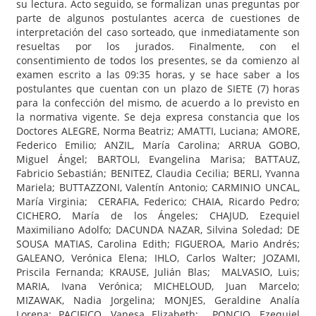
su lectura. Acto seguido, se formalizan unas preguntas por
parte de algunos postulantes acerca de cuestiones de
interpretación del caso sorteado, que inmediatamente son
resueltas por los jurados. Finalmente, con el
consentimiento de todos los presentes, se da comienzo al
examen escrito a las 09:35 horas, y se hace saber a los
postulantes que cuentan con un plazo de SIETE (7) horas
para la confección del mismo, de acuerdo a lo previsto en
la normativa vigente. Se deja expresa constancia que los
Doctores ALEGRE, Norma Beatriz; AMATTI, Luciana; AMORE,
Federico Emilio; ANZIL, María Carolina; ARRUA GOBO,
Miguel Ángel; BARTOLI, Evangelina Marisa; BATTAUZ,
Fabricio Sebastián; BENITEZ, Claudia Cecilia; BERLI, Yvanna
Mariela; BUTTAZZONI, Valentín Antonio; CARMINIO UNCAL,
María Virginia; CERAFIA, Federico; CHAIA, Ricardo Pedro;
CICHERO, María de los Ángeles; CHAJUD, Ezequiel
Maximiliano Adolfo; DACUNDA NAZAR, Silvina Soledad; DE
SOUSA MATIAS, Carolina Edith; FIGUEROA, Mario Andrés;
GALEANO, Verónica Elena; IHLO, Carlos Walter; JOZAMI,
Priscila Fernanda; KRAUSE, Julián Blas; MALVASIO, Luis;
MARIA, Ivana Verónica; MICHELOUD, Juan Marcelo;
MIZAWAK, Nadia Jorgelina; MONJES, Geraldine Analía
Lorena; PACIFICO, Vanesa Elizabeth; PONCIO, Ezequiel