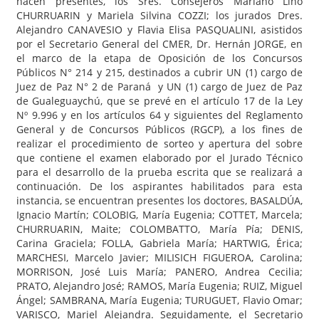
hacen presentes, los Sres. Consejeros Mariano Lino
CHURRUARIN y Mariela Silvina COZZI; los jurados Dres.
Alejandro CANAVESIO y Flavia Elisa PASQUALINI, asistidos
por el Secretario General del CMER, Dr. Hernán JORGE, en
el marco de la etapa de Oposición de los Concursos
Públicos N° 214 y 215, destinados a cubrir UN (1) cargo de
Juez de Paz N° 2 de Paraná y UN (1) cargo de Juez de Paz
de Gualeguaychú, que se prevé en el artículo 17 de la Ley
Nº 9.996 y en los artículos 64 y siguientes del Reglamento
General y de Concursos Públicos (RGCP), a los fines de
realizar el procedimiento de sorteo y apertura del sobre
que contiene el examen elaborado por el Jurado Técnico
para el desarrollo de la prueba escrita que se realizará a
continuación. De los aspirantes habilitados para esta
instancia, se encuentran presentes los doctores, BASALDÚA,
Ignacio Martín; COLOBIG, María Eugenia; COTTET, Marcela;
CHURRUARIN, Maite; COLOMBATTO, María Pía; DENIS,
Carina Graciela; FOLLA, Gabriela María; HARTWIG, Érica;
MARCHESI, Marcelo Javier; MILISICH FIGUEROA, Carolina;
MORRISON, José Luis María; PANERO, Andrea Cecilia;
PRATO, Alejandro José; RAMOS, María Eugenia; RUIZ, Miguel
Ángel; SAMBRANA, María Eugenia; TURUGUET, Flavio Omar;
VARISCO, Mariel Alejandra. Seguidamente, el Secretario