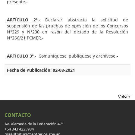
presente.-
ARTÍCULO 2º.-
Declarar abstracta la solicitud de
suspensión de las pruebas de oposición de los Concursos
N°229 y N°230 en razón del dictado de la Resolución
N°266/21 PCMER.-
ARTÍCULO 3º.-
Comuníquese, publíquese y archívese.-
Fecha de Publicación: 02-08-2021
Volver
CONTACTO
Av. Alameda de la Federación 471
+54 343 4223984
magistratura@entrerios.gov.ar