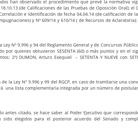
rvado el procedimiento que prevé la normativa vigente, 
 18.10.13 (de Calificaciones de las Pruebas de Oposición Oral); el
Correlación e Identificación de fecha 04.04.14 (de calificación de 
pugnaciones) y Nº 609/14 y 610/14 ( de Recursos de Aclaratoria); y 
9.996 y 94 del Reglamento General y de Concursos Públicos (R
o por quienes obtuvieron SESENTA (60) o más puntos y en el sigu
os; 2º) DUMON, Arturo Exequiel – SETENTA Y NUEVE con SETENT
 Nº 9.996 y 99 del RGCP, en caso de tramitarse una convocat
ará una lista complementaria integrada por un número de postulante
do, se hace saber al Poder Ejecutivo que corresponderá int
 sido elegidos para el posterior acuerdo del Senado y complet