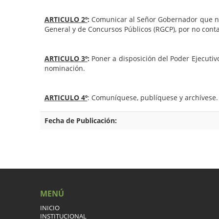
ARTICULO 2º
:
Comunicar al Señor Gobernador que no e
General y de Concursos Públicos (RGCP), por no conta
ARTICULO 3º
:
Poner a disposición del Poder Ejecutivo
nominación.
ARTICULO 4º
: Comuníquese, publíquese y archívese.
Fecha de Publicación:
MENÚ
INICIO
INSTITUCIONAL