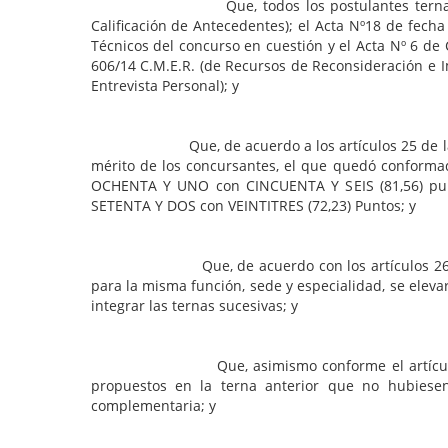
Que, todos los postulantes ternados han obse
Calificación de Antecedentes); el Acta Nº18 de fecha
Técnicos del concurso en cuestión y el Acta Nº 6 de 
606/14 C.M.E.R. (de Recursos de Reconsideración e Im
Entrevista Personal); y
Que, de acuerdo a los artículos 25 de la Ley Nº 
mérito de los concursantes, el que quedó conformad
OCHENTA Y UNO con CINCUENTA Y SEIS (81,56) punt
SETENTA Y DOS con VEINTITRES (72,23) Puntos; y
Que, de acuerdo con los artículos 26 de la Ley
para la misma función, sede y especialidad, se elev
integrar las ternas sucesivas; y
Que, asimismo conforme el artículo antes cita
propuestos en la terna anterior que no hubiesen
complementaria; y