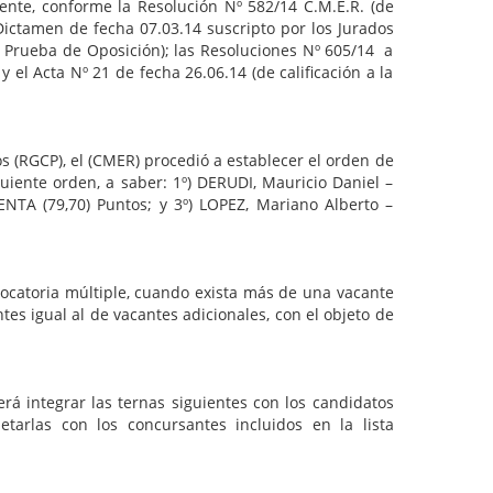
conforme la Resolución Nº 582/14 C.M.E.R. (de
 Dictamen de fecha 07.03.14 suscripto por los Jurados
la Prueba de Oposición); las Resoluciones Nº 605/14 a
el Acta Nº 21 de fecha 26.06.14 (de calificación a la
GCP), el (CMER) procedió a establecer el orden de
iente orden, a saber: 1º) DERUDI, Mauricio Daniel –
A (79,70) Puntos; y 3º) LOPEZ, Mariano Alberto –
oria múltiple, cuando exista más de una vacante
s igual al de vacantes adicionales, con el objeto de
egrar las ternas siguientes con los candidatos
arlas con los concursantes incluidos en la lista