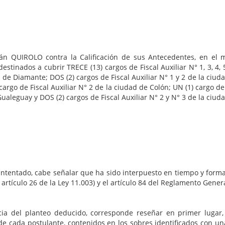
n QUIROLO contra la Calificación de sus Antecedentes, en el m
estinados a cubrir TRECE (13) cargos de Fiscal Auxiliar N° 1, 3, 4, 5,
d de Diamante; DOS (2) cargos de Fiscal Auxiliar N° 1 y 2 de la ciud
rgo de Fiscal Auxiliar N° 2 de la ciudad de Colón; UN (1) cargo de 
 Gualeguay y DOS (2) cargos de Fiscal Auxiliar N° 2 y N° 3 de la ci
intentado, cabe señalar que ha sido interpuesto en tiempo y forma,
artículo 26 de la Ley 11.003) y el artículo 84 del Reglamento Gene
cia del planteo deducido, corresponde reseñar en primer lugar,
 de cada postulante, contenidos en los sobres identificados con un