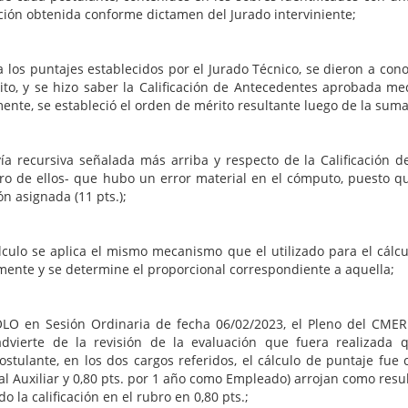
ación obtenida conforme dictamen del Jurado interviniente;
a los puntajes establecidos por el Jurado Técnico, se dieron a con
ito, y se hizo saber la Calificación de Antecedentes aprobada me
ente, se estableció el orden de mérito resultante luego de la suma
a recursiva señalada más arriba y respecto de la Calificación d
ro de ellos- que hubo un error material en el cómputo, puesto q
ón asignada (11 pts.);
lculo se aplica el mismo mecanismo que el utilizado para el cálcu
mente y se determine el proporcional correspondiente a aquella;
OLO en Sesión Ordinaria de fecha 06/02/2023, el Pleno del CMER
advierte de la revisión de la evaluación que fuera realizada q
tulante, en los dos cargos referidos, el cálculo de puntaje fue
 Auxiliar y 0,80 pts. por 1 año como Empleado) arrojan como result
 la calificación en el rubro en 0,80 pts.;