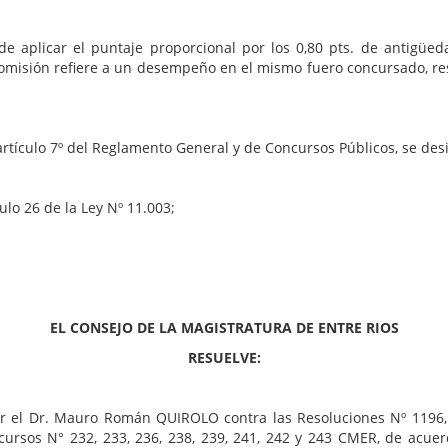
de aplicar el puntaje proporcional por los 0,80 pts. de antigüe
misión refiere a un desempeño en el mismo fuero concursado, resulta
l artículo 7º del Reglamento General y de Concursos Públicos, se des
ulo 26 de la Ley Nº 11.003;
EL CONSEJO DE LA MAGISTRATURA DE ENTRE RIOS
RESUELVE:
or el Dr. Mauro Román QUIROLO contra las Resoluciones Nº 1196, 
ncursos N° 232, 233, 236, 238, 239, 241, 242 y 243 CMER, de acue