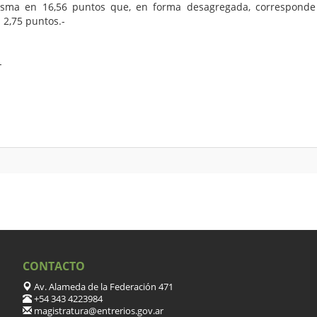
 misma en 16,56 puntos que, en forma desagregada, corresponde 
 2,75 puntos.-
-
CONTACTO
Av. Alameda de la Federación 471
+54 343 4223984
magistratura@entrerios.gov.ar