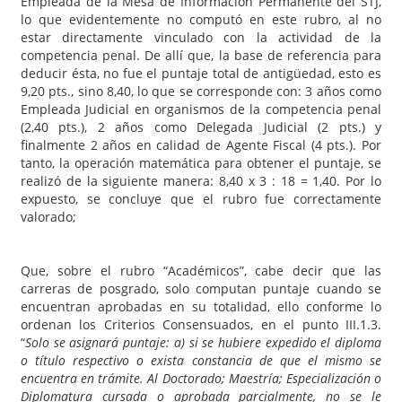
Empleada de la Mesa de Información Permanente del STJ,
lo que evidentemente no computó en este rubro, al no
estar directamente vinculado con la actividad de la
competencia penal. De allí que, la base de referencia para
deducir ésta, no fue el puntaje total de antigüedad, esto es
9,20 pts., sino 8,40, lo que se corresponde con: 3 años como
Empleada Judicial en organismos de la competencia penal
(2,40 pts.), 2 años como Delegada Judicial (2 pts.) y
finalmente 2 años en calidad de Agente Fiscal (4 pts.). Por
tanto, la operación matemática para obtener el puntaje, se
realizó de la siguiente manera: 8,40 x 3 : 18 = 1,40. Por lo
expuesto, se concluye que el rubro fue correctamente
valorado;
Que, sobre el rubro “Académicos”, cabe decir que las
carreras de posgrado, solo computan puntaje cuando se
encuentran aprobadas en su totalidad, ello conforme lo
ordenan los Criterios Consensuados, en el punto III.1.3.
“
Solo se asignará puntaje: a) si se hubiere expedido el diploma
o título respectivo o exista constancia de que el mismo se
encuentra en trámite. Al Doctorado; Maestría; Especialización o
Diplomatura cursada o aprobada parcialmente, no se le