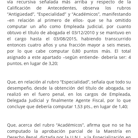
vía recursiva señalada más arriba y respecto de la
Calificación de Antecedentes, observa los rubros
“Antigüedad”, “Especialidad” y “Académicos”, manifestando
–en relación al primero de ellos- que se ha omitido
computar un año como Empleada Judicial, por cuanto
obtuvo el título de abogada el 03/12/2010 y se mantuvo en
el cargo hasta el 03/08/2015, habiendo transcurrido
entonces cuatro años y una fracción mayor a seis meses,
por lo que cabe computar 0,80 puntos más. El total
asignado a este apartado –según entiende- debería ser: 4
puntos, en lugar de 3,20;
Que, en relación al rubro “Especialidad”, señala que todo su
desempeño, desde la obtención del título de abogada, se
realizó en el fuero penal, en los cargos de Empleada,
Delegada Judicial y finalmente Agente Fiscal, por lo que
concluye que debería computar 1,53 pts., en lugar de 1,40;
Que, acerca del rubro “Académicos”, afirma que no se ha
computado la aprobación parcial de la Maestría en
Derecho Penal, dictada por la U.N.L. y la Especialización en