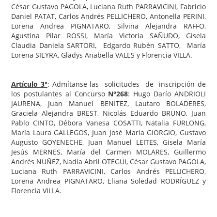
César Gustavo PAGOLA, Luciana Ruth PARRAVICINI, Fabricio
Daniel PATAT, Carlos Andrés PELLICHERO, Antonella PERINI,
Lorena Andrea PIGNATARO, Silvina Alejandra RAFFO,
Agustina Pilar ROSSI, María Victoria SAÑUDO, Gisela
Claudia Daniela SARTORI, Edgardo Rubén SATTO, María
Lorena SIEYRA, Gladys Anabella VALES y Florencia VILLA.
Artículo 3°
: Admítanse las solicitudes de inscripción de
los postulantes al Concurso
N°268
: Hugo Darío ANDRIOLI
JAURENA, Juan Manuel BENITEZ, Lautaro BOLADERES,
Graciela Alejandra BREST, Nicolás Eduardo BRUNO, Juan
Pablo CINTO, Débora Vanesa COSATTI, Natalia FURLONG,
María Laura GALLEGOS, Juan José María GIORGIO, Gustavo
Augusto GOYENECHE, Juan Manuel LEITES, Gisela María
Jesús MERNES, María del Carmen MOLARES, Guillermo
Andrés NUÑEZ, Nadia Abril OTEGUI, César Gustavo PAGOLA,
Luciana Ruth PARRAVICINI, Carlos Andrés PELLICHERO,
Lorena Andrea PIGNATARO, Eliana Soledad RODRÍGUEZ y
Florencia VILLA.