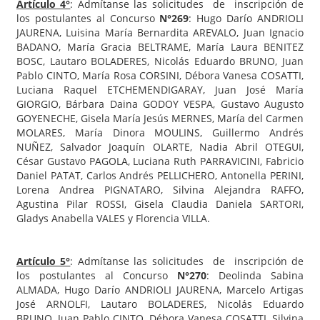
Artículo 4°
: Admítanse las solicitudes de inscripción de
los postulantes al Concurso
N°269
: Hugo Darío ANDRIOLI
JAURENA, Luisina María Bernardita AREVALO, Juan Ignacio
BADANO, María Gracia BELTRAME, María Laura BENITEZ
BOSC, Lautaro BOLADERES, Nicolás Eduardo BRUNO, Juan
Pablo CINTO, María Rosa CORSINI, Débora Vanesa COSATTI,
Luciana Raquel ETCHEMENDIGARAY, Juan José María
GIORGIO, Bárbara Daina GODOY VESPA, Gustavo Augusto
GOYENECHE, Gisela María Jesús MERNES, María del Carmen
MOLARES, María Dinora MOULINS, Guillermo Andrés
NUÑEZ, Salvador Joaquín OLARTE, Nadia Abril OTEGUI,
César Gustavo PAGOLA, Luciana Ruth PARRAVICINI, Fabricio
Daniel PATAT, Carlos Andrés PELLICHERO, Antonella PERINI,
Lorena Andrea PIGNATARO, Silvina Alejandra RAFFO,
Agustina Pilar ROSSI, Gisela Claudia Daniela SARTORI,
Gladys Anabella VALES y Florencia VILLA.
Artículo 5°
: Admítanse las solicitudes de inscripción de
los postulantes al Concurso
N°270
: Deolinda Sabina
ALMADA, Hugo Darío ANDRIOLI JAURENA, Marcelo Artigas
José ARNOLFI, Lautaro BOLADERES, Nicolás Eduardo
BRUNO, Juan Pablo CINTO, Débora Vanesa COSATTI, Silvina