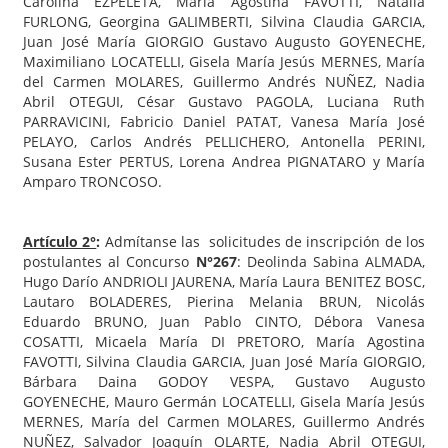
Carolina EZPELETA, María Agostina FAVOTTI, Natalia
FURLONG, Georgina GALIMBERTI, Silvina Claudia GARCIA,
Juan José María GIORGIO Gustavo Augusto GOYENECHE,
Maximiliano LOCATELLI, Gisela María Jesús MERNES, María
del Carmen MOLARES, Guillermo Andrés NUÑEZ, Nadia
Abril OTEGUI, César Gustavo PAGOLA, Luciana Ruth
PARRAVICINI, Fabricio Daniel PATAT, Vanesa María José
PELAYO, Carlos Andrés PELLICHERO, Antonella PERINI,
Susana Ester PERTUS, Lorena Andrea PIGNATARO y María
Amparo TRONCOSO.
Artículo 2°
:
Admítanse las solicitudes de inscripción de los
postulantes al Concurso
N°267
: Deolinda Sabina ALMADA,
Hugo Darío ANDRIOLI JAURENA, María Laura BENITEZ BOSC,
Lautaro BOLADERES, Pierina Melania BRUN, Nicolás
Eduardo BRUNO, Juan Pablo CINTO, Débora Vanesa
COSATTI, Micaela María DI PRETORO, María Agostina
FAVOTTI, Silvina Claudia GARCIA, Juan José María GIORGIO,
Bárbara Daina GODOY VESPA, Gustavo Augusto
GOYENECHE, Mauro Germán LOCATELLI, Gisela María Jesús
MERNES, María del Carmen MOLARES, Guillermo Andrés
NUÑEZ, Salvador Joaquín OLARTE, Nadia Abril OTEGUI,