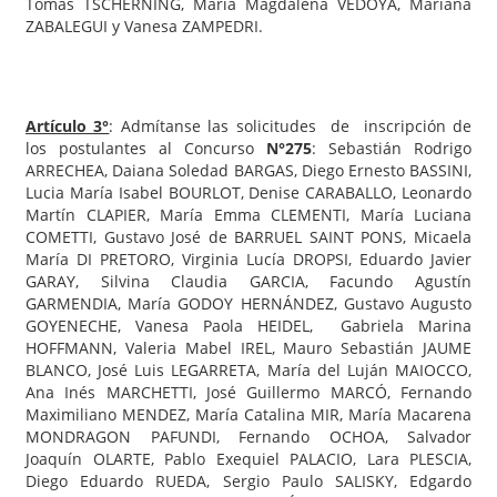
Tomás TSCHERNING, María Magdalena VEDOYA, Mariana
ZABALEGUI y Vanesa ZAMPEDRI.
Artículo 3°
: Admítanse las solicitudes de inscripción de
los postulantes al Concurso
N°275
: Sebastián Rodrigo
ARRECHEA, Daiana Soledad BARGAS, Diego Ernesto BASSINI,
Lucia María Isabel BOURLOT, Denise CARABALLO, Leonardo
Martín CLAPIER, María Emma CLEMENTI, María Luciana
COMETTI, Gustavo José de BARRUEL SAINT PONS, Micaela
María DI PRETORO, Virginia Lucía DROPSI, Eduardo Javier
GARAY, Silvina Claudia GARCIA, Facundo Agustín
GARMENDIA, María GODOY HERNÁNDEZ, Gustavo Augusto
GOYENECHE, Vanesa Paola HEIDEL, Gabriela Marina
HOFFMANN, Valeria Mabel IREL, Mauro Sebastián JAUME
BLANCO, José Luis LEGARRETA, María del Luján MAIOCCO,
Ana Inés MARCHETTI, José Guillermo MARCÓ, Fernando
Maximiliano MENDEZ, María Catalina MIR, María Macarena
MONDRAGON PAFUNDI, Fernando OCHOA, Salvador
Joaquín OLARTE, Pablo Exequiel PALACIO, Lara PLESCIA,
Diego Eduardo RUEDA, Sergio Paulo SALISKY, Edgardo