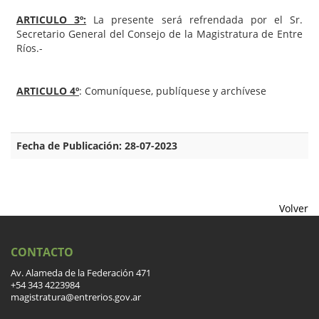
ARTICULO 3º:
La presente será refrendada por el Sr.
Secretario General del Consejo de la Magistratura de Entre
Ríos.-
ARTICULO 4º
: Comuníquese, publíquese y archívese
Fecha de Publicación: 28-07-2023
Volver
CONTACTO
Av. Alameda de la Federación 471
+54 343 4223984
magistratura@entrerios.gov.ar