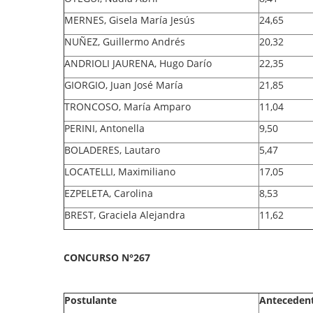
MERNES, Gisela María Jesús
24,65
NUÑEZ, Guillermo Andrés
20,32
ANDRIOLI JAURENA, Hugo Darío
22,35
GIORGIO, Juan José María
21,85
TRONCOSO, María Amparo
11,04
PERINI, Antonella
9,50
BOLADERES, Lautaro
5,47
LOCATELLI, Maximiliano
17,05
EZPELETA, Carolina
8,53
BREST, Graciela Alejandra
11,62
CONCURSO N°267
Postulante
Anteceden