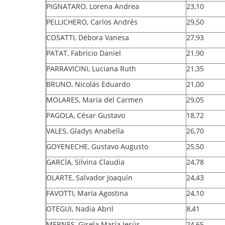
PIGNATARO, Lorena Andrea
23,10
PELLICHERO, Carlos Andrés
29,50
COSATTI, Débora Vanesa
27,93
PATAT, Fabricio Daniel
21,90
PARRAVICINI, Luciana Ruth
21,35
BRUNO, Nicolás Eduardo
21,00
MOLARES, María del Carmen
29,05
PAGOLA, César Gustavo
18,72
VALES, Gladys Anabella
26,70
GOYENECHE, Gustavo Augusto
25,50
GARCÍA, Silvina Claudia
24,78
OLARTE, Salvador Joaquín
24,43
FAVOTTI, María Agostina
24,10
OTEGUI, Nadia Abril
8,41
MERNES, Gisela María Jesús
24,65