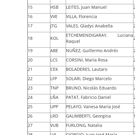
15
HSB
LEITES, Juan Manuel
16
VVE
VILLA, Florencia
17
JTG
VALES, Gladys Anabella
ETCHEMENDIGARAY, Luciana
18
KOL
Raquel
19
ABE
NUÑEZ, Guillermo Andrés
20
LCS
CORSINI, María Rosa
21
CEK
BOLADERES, Lautaro
22
LFP
SOLARI, Diego Marcelo
23
TNP
BRUNO, Nicolás Eduardo
24
LÑA
PATAT, Fabricio Daniel
25
UPP
PELAYO, Vanesa María José
26
LRD
GALIMBERTI, Georgina
27
VUB
FURLONG, Natalia
28
LVI
GIORGIO, Juan José María