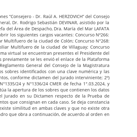
siones “Consejero - Dr. Raúl A. HERZOVICH” del Consejo
eral, Dr. Rodrigo Sebastián DEVINAR, asistido por la
Jefa del Área de Despacho, Dra. María del Mar LAFATA
ubrir los siguientes cargos vacantes: Concurso Nº266:
ar Multifuero de la ciudad de Colón; Concurso N°268:
iliar Multifuero de la ciudad de Villaguay; Concurso
rma virtual se encuentran presentes el Presidente del
 previamente se les envió el enlace de la Plataforma
l Reglamento General del Consejo de la Magistratura
los sobres identificados con una clave numérica y las
ntos, conforme dictamen del Jurado interviniente; 2º)
 N°1335/24 y N°1336/24 CMER de fecha 1°.03.2024, y
túa la apertura de los sobres que contienen los datos
or el Jurado en su Dictamen respecto de la Prueba de
entos que consignan en cada caso. Se deja constancia
iste similitud en ambas claves y que no existe otra
cuadro que obra a continuación, de acuerdo al orden en