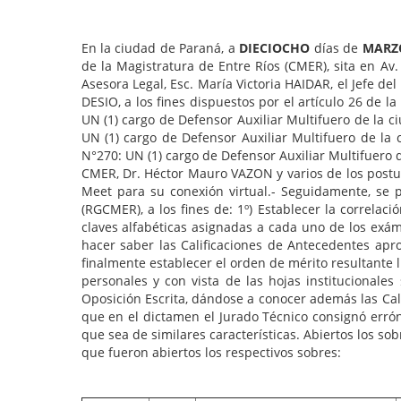
En la ciudad de Paraná, a
DIECIOCHO
días de
MARZ
de la Magistratura de Entre Ríos (CMER), sita en Av
Asesora Legal, Esc. María Victoria HAIDAR, el Jefe 
DESIO, a los fines dispuestos por el artículo 26 de 
UN (1) cargo de Defensor Auxiliar Multifuero de la 
UN (1) cargo de Defensor Auxiliar Multifuero de la 
N°270: UN (1) cargo de Defensor Auxiliar Multifuero 
CMER, Dr. Héctor Mauro VAZON y varios de los postul
Meet para su conexión virtual.- Seguidamente, se p
(RGCMER), a los fines de: 1º) Establecer la correlac
claves alfabéticas asignadas a cada uno de los exáme
hacer saber las Calificaciones de Antecedentes ap
finalmente establecer el orden de mérito resultante 
personales y con vista de las hojas institucionales
Oposición Escrita, dándose a conocer además las Cal
que en el dictamen el Jurado Técnico consignó erró
que sea de similares características. Abiertos los so
que fueron abiertos los respectivos sobres: