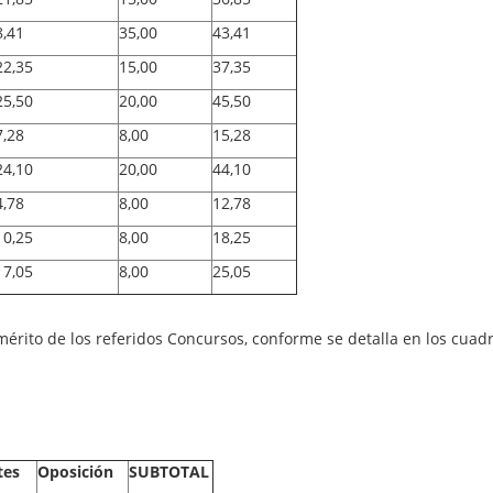
8,41
35,00
43,41
22,35
15,00
37,35
25,50
20,00
45,50
7,28
8,00
15,28
24,10
20,00
44,10
4,78
8,00
12,78
10,25
8,00
18,25
17,05
8,00
25,05
érito de los referidos Concursos, conforme se detalla en los cuad
tes
Oposición
SUBTOTAL