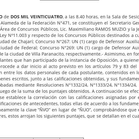
O
de
DOS MIL VEINTICUATRO
, a las 8.40 horas, en la Sala de Se
. Alameda de la Federación N°471, se constituyen el Secretario Gen
del Área de Concursos Públicos, Lic. Maximiliano RAMOS MUZIO y la 
la Ley Nº11.003 y respecto de los Concursos Públicos destinados a c
ciudad de Chajarí; Concurso N°267: UN (1) cargo de Defensor Auxili
ciudad de Federal; Concurso N°269: UN (1) cargo de Defensor Aux
de la ciudad de Villa Paranacito, respectivamente.- Asimismo, en fo
antes que han participado de la instancia de Oposición, a quienes
rocede a dar inicio al acto previsto en los artículos 79 y 83 de
ión entre los datos personales de cada postulante, contenidos en 
nes escritos, junto a las calificaciones obtenidas, y sus fundame
robadas mediante Resoluciones N°1332/24, N°1333/24, N°1334/24,
luego de la suma de los puntajes obtenidos. A continuación se efec
 se establece la correlación con las calificaciones asignadas p
ificaciones de antecedentes, todas ellas de acuerdo a los fundam
neamente la clave “ÑVO” en lugar de “ÑUO”, comprobándose que ex
bres, estos arrojan los siguientes puntajes, que se detallan en el 