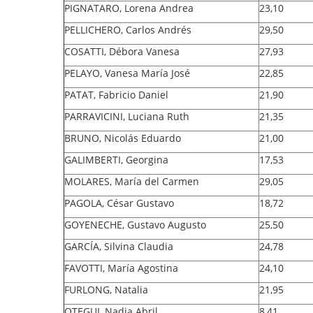
PIGNATARO, Lorena Andrea
23,10
PELLICHERO, Carlos Andrés
29,50
COSATTI, Débora Vanesa
27,93
PELAYO, Vanesa María José
22,85
PATAT, Fabricio Daniel
21,90
PARRAVICINI, Luciana Ruth
21,35
BRUNO, Nicolás Eduardo
21,00
GALIMBERTI, Georgina
17,53
MOLARES, María del Carmen
29,05
PAGOLA, César Gustavo
18,72
GOYENECHE, Gustavo Augusto
25,50
GARCÍA, Silvina Claudia
24,78
FAVOTTI, María Agostina
24,10
FURLONG, Natalia
21,95
OTEGUI, Nadia Abril
8,41