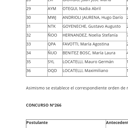
29
AYM
OTEGUI, Nadia Abril
30
MWJ
ANDRIOLI JAURENA, Hugo Darío
31
NTK
GOYENECHE, Gustavo Augusto
32
ÑOO
HERNANDEZ, Noelia Stefanía
33
QPA
FAVOTTI, María Agostina
34
ÑUO
BENITEZ BOSC, María Laura
35
SYL
LOCATELLI, Mauro Germán
36
OQD
LOCATELLI, Maximiliano
Asimismo se establece el correspondiente orden de m
CONCURSO N°266
Postulante
Anteceden