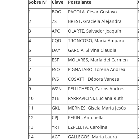
Sobre Nº
Clave
Postulante
1
BOG
PAGOLA, César Gustavo
2
ZST
BREST, Graciela Alejandra
3
APC
OLARTE, Salvador Joaquín
4
CQD
TRONCOSO, María Amparo
5
DAY
GARCÍA, Silvina Claudia
6
ESF
MOLARES, María del Carmen
7
FSO
PIGNATARO, Lorena Andrea
8
FVS
COSATTI, Débora Vanesa
9
WZN
PELLICHERO, Carlos Andrés
10
XTB
PARRAVICINI, Luciana Ruth
11
GKL
MERNES, Gisela María Jesús
12
CPJ
PERINI, Antonella
13
YRT
EZPELETA, Carolina
14
AGT
GALLEGOS, María Laura