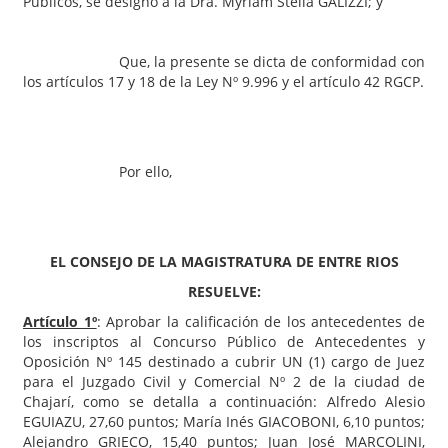
Públicos, se designó a la Dra. Myriam Stella GALIZZI; y
Que, la presente se dicta de conformidad con
los artículos 17 y 18 de la Ley Nº 9.996 y el artículo 42 RGCP.
Por ello,
EL CONSEJO DE LA MAGISTRATURA DE ENTRE RIOS
RESUELVE:
Artículo 1º
: Aprobar la calificación de los antecedentes de
los inscriptos al Concurso Público de Antecedentes y
Oposición Nº 145 destinado a cubrir UN (1) cargo de Juez
para el Juzgado Civil y Comercial Nº 2 de la ciudad de
Chajarí, como se detalla a continuación: Alfredo Alesio
EGUIAZU, 27,60 puntos; María Inés GIACOBONI, 6,10 puntos;
Alejandro GRIECO, 15,40 puntos; Juan José MARCOLINI,