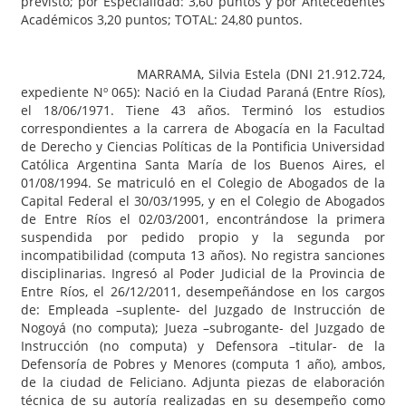
previsto; por Especialidad: 3,60 puntos y por Antecedentes
Académicos 3,20 puntos; TOTAL: 24,80 puntos.
MARRAMA, Silvia Estela (DNI 21.912.724,
expediente Nº 065): Nació en la Ciudad Paraná (Entre Ríos),
el 18/06/1971. Tiene 43 años. Terminó los estudios
correspondientes a la carrera de Abogacía en la Facultad
de Derecho y Ciencias Políticas de la Pontificia Universidad
Católica Argentina Santa María de los Buenos Aires, el
01/08/1994. Se matriculó en el Colegio de Abogados de la
Capital Federal el 30/03/1995, y en el Colegio de Abogados
de Entre Ríos el 02/03/2001, encontrándose la primera
suspendida por pedido propio y la segunda por
incompatibilidad (computa 13 años). No registra sanciones
disciplinarias. Ingresó al Poder Judicial de la Provincia de
Entre Ríos, el 26/12/2011, desempeñándose en los cargos
de: Empleada –suplente- del Juzgado de Instrucción de
Nogoyá (no computa); Jueza –subrogante- del Juzgado de
Instrucción (no computa) y Defensora –titular- de la
Defensoría de Pobres y Menores (computa 1 año), ambos,
de la ciudad de Feliciano. Adjunta piezas de elaboración
técnica de su autoría realizadas en su desempeño como