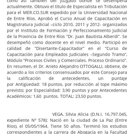
como así también del juzgado donde se desempeña
actualmente. Obtuvo el título de Especialista en Tributación
para el MER.CO.SUR expedido por la Universidad Nacional
de Entre Ríos. Aprobó el Curso Anual de Capacitación en
Magistratura Judicial –ciclo 2010, 2011 y 2012- organizados
por el Instituto de Formación y Perfeccionamiento Judicial
de la Provincia de Entre Ríos “Dr. Juan Bautista Alberdi”. Se
desempeñó como docente en el nivel medio. Participó en
calidad de “Disertante-Capacitador” en el “Curso de
Capacitación para Empleados Judiciales –Segundo Tramo”,
Módulo “Procesos Civiles y Comerciales. Proceso Ordinario”.
En resumen, el Dr. Arieto Alejandro OTTOGALLI, obtiene, de
acuerdo a los criterios consensuados por este Consejo para
la calificación de antecedentes, un puntaje
por Antigüedad: 18 puntos, por reducción al tope máximo
previsto; por Especialidad: 3,90 puntos y por Antecedentes
Académicos: 1,60 puntos. TOTAL: 23,50 puntos.
VEGA, Silvia Alicia (D.N.I. 16.797.045,
expediente Nº 578): Nació en la ciudad de La Paz (Entre
Ríos), el 05/05/1964. Tiene 50 años. Terminó los estudios
correspondientes a la carrera de Abogacía en la Facultad