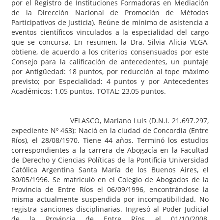
por el Registro de Instituciones Formadoras en Mediación
de la Dirección Nacional de Promoción de Métodos
Participativos de Justicia). Reúne de mínimo de asistencia a
eventos científicos vinculados a la especialidad del cargo
que se concursa. En resumen, la Dra. Silvia Alicia VEGA,
obtiene, de acuerdo a los criterios consensuados por este
Consejo para la calificación de antecedentes, un puntaje
por Antigüedad: 18 puntos, por reducción al tope máximo
previsto; por Especialidad: 4 puntos y por Antecedentes
Académicos: 1,05 puntos. TOTAL: 23,05 puntos.
VELASCO, Mariano Luis (D.N.I. 21.697.297,
expediente Nº 463): Nació en la ciudad de Concordia (Entre
Ríos), el 28/08/1970. Tiene 44 años. Terminó los estudios
correspondientes a la carrera de Abogacía en la Facultad
de Derecho y Ciencias Políticas de la Pontificia Universidad
Católica Argentina Santa María de los Buenos Aires, el
30/05/1996. Se matriculó en el Colegio de Abogados de la
Provincia de Entre Ríos el 06/09/1996, encontrándose la
misma actualmente suspendida por incompatibilidad. No
registra sanciones disciplinarias. Ingresó al Poder Judicial
de la Provincia de Entre Ríos el 01/10/2008,