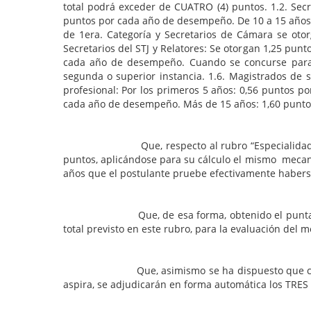
total podrá exceder de CUATRO (4) puntos. 1.2. Sec
puntos por cada año de desempeño. De 10 a 15 años:
de 1era. Categoría y Secretarios de Cámara se oto
Secretarios del STJ y Relatores: Se otorgan 1,25 pu
cada año de desempeño. Cuando se concurse para 
segunda o superior instancia. 1.6. Magistrados de 
profesional: Por los primeros 5 años: 0,56 puntos 
cada año de desempeño. Más de 15 años: 1,60 punto
Que, respecto al rubro “Especialidad”, acredit
puntos, aplicándose para su cálculo el mismo mecani
años que el postulante pruebe efectivamente habers
Que, de esa forma, obtenido el puntaje se calc
total previsto en este rubro, para la evaluación del m
Que, asimismo se ha dispuesto que cuando en el
aspira, se adjudicarán en forma automática los TRE