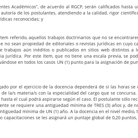
cos”, de acuerdo al RGCP, serán calificados hasta un máx
utoría de los postulantes, atendiendo a la calidad, rigor científi
rídicas reconocidas; y
o, aquellos trabajos doctrinarios que no se encontraren a l
no sean propiedad de editoriales o revistas jurídicas en cuyo ca
de trabajos aún inéditos o publicados en sitios web distintos a
a jurídica. Por este ítem, que no tiene una escala previa, se p
ándose en todos los casos UN (1) punto para la asignación de punt
ejercicio de la docencia dependerá de si las horas se obtuv
e la/s materia/s con la especialidad del cargo que se concursa. L
asta el cual podrá aspirarse según el caso. El postulante sólo re
ente se requiere una antigüedad mínima de TRES (3) años y, de no r
igüedad mínima de UN (1) año. A la docencia en el nivel medio, ter
y/o capacitaciones se les asignará un puntaje global de 0,20 puntos