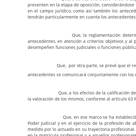
presenten en la etapa de oposición, considerándose e
en el campo jurídico, como así también los anteced
tendrán particularmente en cuenta los antecedentes 
Que, la reglamentación determina el puntaje 
antecedentes, en atención a criterios objetivos y al
desempeñen funciones judiciales o funciones pública
Que, por otra parte, se prevé que el resulta
antecedentes se comunicará conjuntamente con los r
Que, a los efectos de la calificación de los ant
la valoración de los mismos, conforme al artículo 63 
Que, en ese marco se ha establecido que los V
Poder Judicial y en el ejercicio de la profesión de 
medido por lo actuado en su trayectoria profesional.
en la matrícula profesional y a aquellos profesion