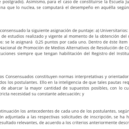
de postgrado). Asimismo, para el caso de constituirse la Escuela J
tina que lo nuclea, se computará el desempeño en aquélla según 
ado la siguiente asignación de puntaje: a) Universitarios: se l
an de estudios realizado y vigente al momento de la obtención del 
os: se le asignará 0,25 puntos por cada uno. Dentro de éste ítem 
acional de Promoción de Medios Alternativos de Resolución de Confl
stituciones siempre que tengan habilitación del Registro del Ins
ados constituyen normas interpretativas y orientadoras, el
odos los postulantes. Ello en la inteligencia de que tales pautas r
de abarcar la mayor cantidad de supuestos posibles, con lo cual
stricta necesidad su constante adecuación; y
los antecedentes de cada uno de los postulantes, según ord
n adjuntada a las respectivas solicitudes de inscripción, se ha 
ltado relevantes, de acuerdo a los criterios anteriormente descript