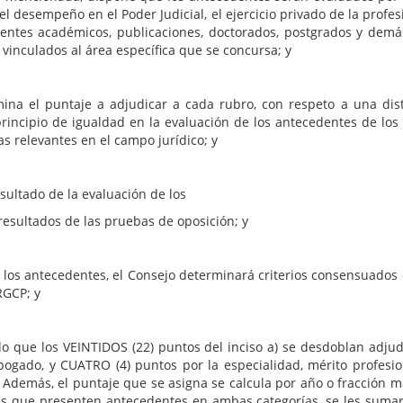
l desempeño en el Poder Judicial, el ejercicio privado de la prof
entes académicos, publicaciones, doctorados, postgrados y demá
vinculados al área específica que se concursa; y
a adjudicar a cada rubro, con respeto a una distribució
 principio de igualdad en la evaluación de los antecedentes de lo
s relevantes en el campo jurídico; y
do de la evaluación de los
esultados de las pruebas de oposición; y
ecedentes, el Consejo determinará criterios consensuados con
RGCP; y
EINTIDOS (22) puntos del inciso a) se desdoblan adjudican
abogado, y CUATRO (4) puntos por la especialidad, mérito profesio
 Además, el puntaje que se asigna se calcula por año o fracción ma
ales que presenten antecedentes en ambas categorías, se les sum