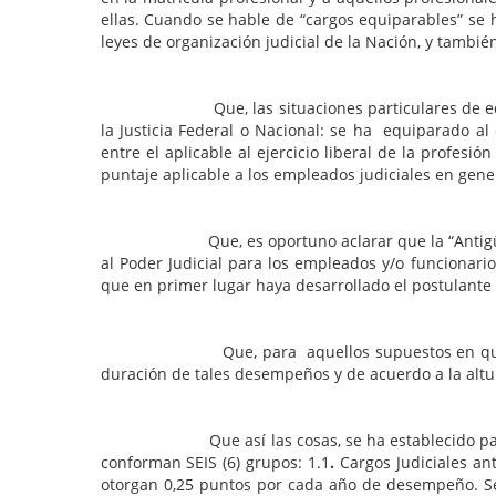
ellas. Cuando se hable de “cargos equiparables” se h
leyes de organización judicial de la Nación, y también
Que, las situaciones particulares de equiparaci
la Justicia Federal o Nacional: se ha equiparado al
entre el aplicable al ejercicio liberal de la profes
puntaje aplicable a los empleados judiciales en gener
Que, es oportuno aclarar que la “Antigüedad” se 
al Poder Judicial para los empleados y/o funcionario
que en primer lugar haya desarrollado el postulante 
Que, para aquellos supuestos en que existieren 
duración de tales desempeños y de acuerdo a la altura
Que así las cosas, se ha establecido para el cálcu
conforman SEIS (6) grupos: 1.1
.
Cargos Judiciales ant
otorgan 0,25 puntos por cada año de desempeño. Se