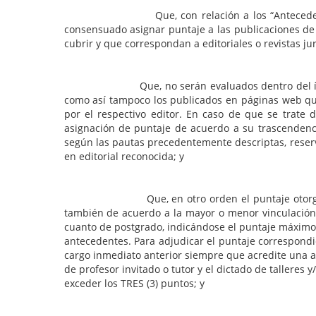
Que, con relación a los “Antecedentes Académi
consensuado asignar puntaje a las publicaciones de a
cubrir y que correspondan a editoriales o revistas ju
Que, no serán evaluados dentro del ítem referid
como así tampoco los publicados en páginas web que 
por el respectivo editor. En caso de que se trate 
asignación de puntaje de acuerdo a su trascendenci
según las pautas precedentemente descriptas, reserv
en editorial reconocida; y
Que, en otro orden el puntaje otorgado por el 
también de acuerdo a la mayor o menor vinculación d
cuanto de postgrado, indicándose el puntaje máximo h
antecedentes. Para adjudicar el puntaje correspondi
cargo inmediato anterior siempre que acredite una ant
de profesor invitado o tutor y el dictado de talleres 
exceder los TRES (3) puntos; y