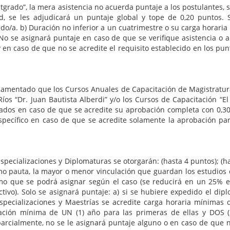
a mera asistencia no acuerda puntaje a los postulantes, sin em
d, se les adjudicará un puntaje global y tope de 0,20 puntos. S
ado/a. b) Duración no inferior a un cuatrimestre o su carga horari
. No se asignará puntaje en caso de que se verifique asistencia o 
en caso de que no se acredite el requisito establecido en los punto
ue los Cursos Anuales de Capacitación de Magistratura Judi
Ríos “Dr. Juan Bautista Alberdi” y/o los Cursos de Capacitación “E
icados en caso de que se acredite su aprobación completa con 0,30
pecífico en caso de que se acredite solamente la aprobación par
iones y Diplomaturas se otorgarán: (hasta 4 puntos); (hasta 1
 pauta, la mayor o menor vinculación que guardan los estudios c
imo que se podrá asignar según el caso (se reducirá en un 25% e
vo). Solo se asignará puntaje: a) si se hubiere expedido el diplo
specializaciones y Maestrías se acredite carga horaria mínima
ción mínima de UN (1) año para las primeras de ellas y DOS (2
rcialmente, no se le asignará puntaje alguno o en caso de que no 