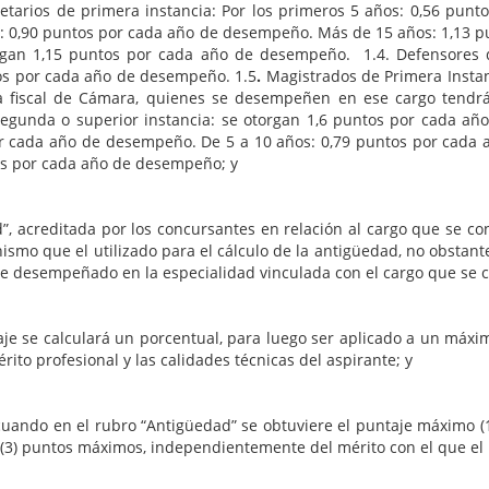
retarios de primera instancia: Por los primeros 5 años: 0,56 pun
 0,90 puntos por cada año de desempeño. Más de 15 años: 1,13 p
rgan 1,15 puntos por cada año de desempeño. 1.4. Defensores d
ntos por cada año de desempeño. 1.5
.
Magistrados de Primera Instan
fiscal de Cámara, quienes se desempeñen en ese cargo tendrán
segunda o superior instancia: se otorgan 1,6 puntos por cada año
por cada año de desempeño. De 5 a 10 años: 0,79 puntos por cada
s por cada año de desempeño; y
ada por los concursantes en relación al cargo que se concur
smo que el utilizado para el cálculo de la antigüedad, no obstante
e desempeñado en la especialidad vinculada con el cargo que se 
ulará un porcentual, para luego ser aplicado a un máximo de
érito profesional y las calidades técnicas del aspirante; y
 rubro “Antigüedad” se obtuviere el puntaje máximo (18 pu
S (3) puntos máximos, independientemente del mérito con el que e