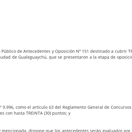
de Antecedentes y Oposición Nº 151 destinado a cubrir TRES (
Ciudad de Gualeguaychú, que se presentaron a la etapa de oposició
omo el artículo 63 del Reglamento General de Concursos Públ
tes con hasta TREINTA (30) puntos; y
da, dispone que los antecedentes serán evaluados por el Co