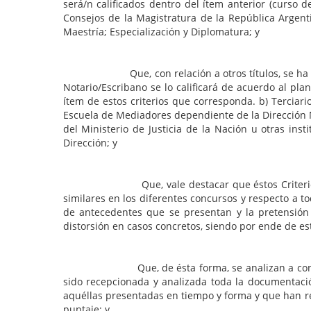
será/n calificados dentro del ítem anterior (curso 
Consejos de la Magistratura de la República Argen
Maestría; Especialización y Diplomatura; y
Que, con relación a otros títulos, se ha consensu
Notario/Escribano se lo calificará de acuerdo al pl
ítem de estos criterios que corresponda. b) Terciari
Escuela de Mediadores dependiente de la Dirección N
del Ministerio de Justicia de la Nación u otras in
Dirección; y
Que, vale destacar que éstos Criterios Consensu
similares en los diferentes concursos y respecto a t
de antecedentes que se presentan y la pretensión 
distorsión en casos concretos, siendo por ende de e
Que, de ésta forma, se analizan a continuación 
sido recepcionada y analizada toda la documentació
aquéllas presentadas en tiempo y forma y que han resu
puntaje; y