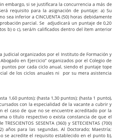
bargo, si se justificara la concurrencia a más de
erá requisito para la asignación de puntaje: a) Su
a no sea inferior a CINCUENTA (50) horas debidamente
aprobación parcial. Se adjudicará un puntaje de 0,20
s b) o c), será/n calificados dentro del ítem anterior
cial organizados por el Instituto de Formación y
l Abogado en Ejercicio” organizados por el Colegio de
 puntos por cada ciclo anual, siendo el puntaje tope
cial de los ciclos anuales ni por su mera asistencia
,60 puntos); (hasta 1,30 puntos); (hasta 1 punto),
ursados con la especialidad de la vacante a cubrir y
n el caso de que no se encuentre acreditado por la
ma o título respectivo o exista constancia de que el
s de TRESCIENTOS SESENTA (360) y SETECIENTAS (700)
) años para las segundas. Al Doctorado; Maestría;
se acredite el requisito establecido en el punto b),