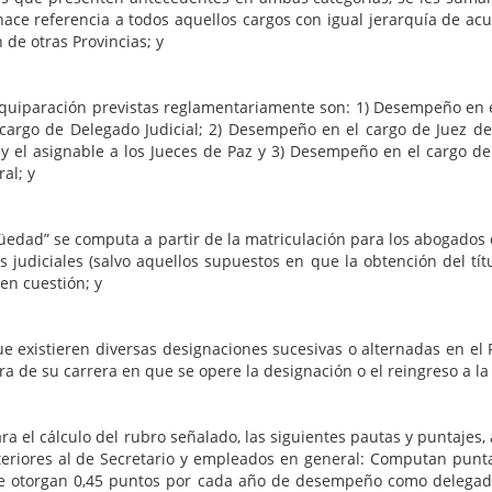
ace referencia a todos aquellos cargos con igual jerarquía de acu
 de otras Provincias; y
ón previstas reglamentariamente son: 1) Desempeño en el ca
 cargo de Delegado Judicial; 2) Desempeño en el cargo de Juez d
ión y el asignable a los Jueces de Paz y 3) Desempeño en el cargo d
al; y
computa a partir de la matriculación para los abogados en el e
s judiciales (salvo aquellos supuestos en que la obtención del tít
en cuestión; y
diversas designaciones sucesivas o alternadas en el Poder 
 de su carrera en que se opere la designación o el reingreso a la 
lo del rubro señalado, las siguientes pautas y puntajes, a sab
eriores al de Secretario y empleados en general: Computan puntaj
 otorgan 0,45 puntos por cada año de desempeño como delegado j