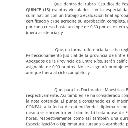
Que, dentro del rubro “Estudios de Postgrado”, l
QUINCE (15) eventos vinculados con la especialida
culminación con un trabajo o evaluación final aprob
certificado y c) se acredite su aprobación completa
por cada curso hasta un tope de 0,60 por este ítem y 
(mera asistencia); y
Que, en forma diferenciada se ha reglamentado q
Perfeccionamiento Judicial de la provincia de Entre 
Abogados de la Provincia de Entre Ríos, serán calif
asignable de 0,90 puntos. No se asignará puntaje es
aunque fuera al ciclo completo; y
Que, para los Doctorados; Maestrías; Especializac
respectivamente. Así también se ha considerado como
la nota obtenida. El puntaje consignado es el máx
CONEAU a la fecha de obtención del diploma respecti
mismo se encuentra en trámite. b) tratándose de E
horas, respectivamente como así también una dura
Especialización o Diplomatura cursada o aprobada pa