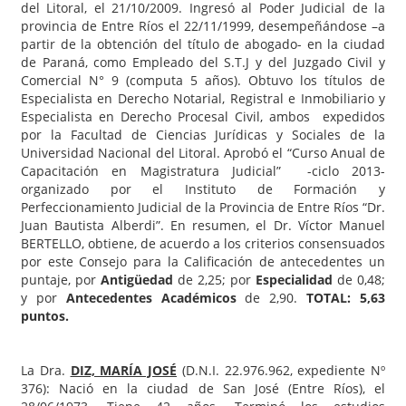
del Litoral, el 21/10/2009. Ingresó al Poder Judicial de la
provincia de Entre Ríos el 22/11/1999, desempeñándose –a
partir de la obtención del título de abogado- en la ciudad
de Paraná, como Empleado del S.T.J y del Juzgado Civil y
Comercial N° 9 (computa 5 años). Obtuvo los títulos de
Especialista en Derecho Notarial, Registral e Inmobiliario y
Especialista en Derecho Procesal Civil, ambos expedidos
por la Facultad de Ciencias Jurídicas y Sociales de la
Universidad Nacional del Litoral. Aprobó el “Curso Anual de
Capacitación en Magistratura Judicial” -ciclo 2013-
organizado por el Instituto de Formación y
Perfeccionamiento Judicial de la Provincia de Entre Ríos “Dr.
Juan Bautista Alberdi”. En resumen, el Dr. Víctor Manuel
BERTELLO, obtiene, de acuerdo a los criterios consensuados
por este Consejo para la Calificación de antecedentes un
puntaje, por
Antigüedad
de 2,25; por
Especialidad
de 0,48;
y por
Antecedentes Académicos
de 2,90.
TOTAL: 5,63
puntos.
La Dra.
DIZ, MARÍA JOSÉ
(D.N.I. 22.976.962, expediente Nº
376): Nació en la ciudad de San José (Entre Ríos), el