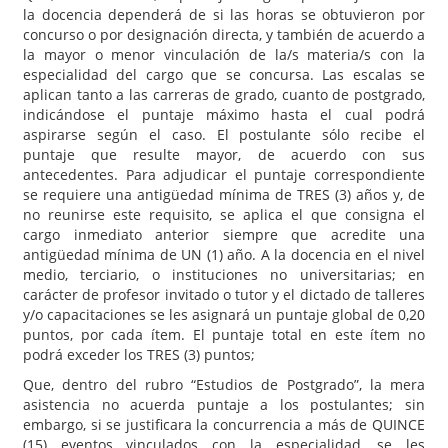
la docencia dependerá de si las horas se obtuvieron por
concurso o por designación directa, y también de acuerdo a
la mayor o menor vinculación de la/s materia/s con la
especialidad del cargo que se concursa. Las escalas se
aplican tanto a las carreras de grado, cuanto de postgrado,
indicándose el puntaje máximo hasta el cual podrá
aspirarse según el caso. El postulante sólo recibe el
puntaje que resulte mayor, de acuerdo con sus
antecedentes. Para adjudicar el puntaje correspondiente
se requiere una antigüedad mínima de TRES (3) años y, de
no reunirse este requisito, se aplica el que consigna el
cargo inmediato anterior siempre que acredite una
antigüedad mínima de UN (1) año. A la docencia en el nivel
medio, terciario, o instituciones no universitarias; en
carácter de profesor invitado o tutor y el dictado de talleres
y/o capacitaciones se les asignará un puntaje global de 0,20
puntos, por cada ítem. El puntaje total en este ítem no
podrá exceder los TRES (3) puntos;
Que, dentro del rubro “Estudios de Postgrado”, la mera
asistencia no acuerda puntaje a los postulantes; sin
embargo, si se justificara la concurrencia a más de QUINCE
(15) eventos vinculados con la especialidad, se les