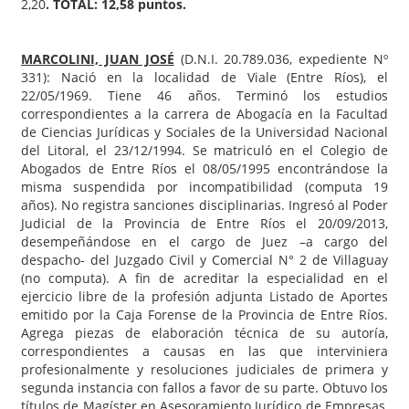
2,20
. TOTAL: 12,58 puntos.
MARCOLINI, JUAN JOSÉ
(D.N.I. 20.789.036, expediente Nº
331): Nació en la localidad de Viale (Entre Ríos), el
22/05/1969. Tiene 46 años. Terminó los estudios
correspondientes a la carrera de Abogacía en la Facultad
de Ciencias Jurídicas y Sociales de la Universidad Nacional
del Litoral, el 23/12/1994. Se matriculó en el Colegio de
Abogados de Entre Ríos el 08/05/1995 encontrándose la
misma suspendida por incompatibilidad (computa 19
años). No registra sanciones disciplinarias. Ingresó al Poder
Judicial de la Provincia de Entre Ríos el 20/09/2013,
desempeñándose en el cargo de Juez –a cargo del
despacho- del Juzgado Civil y Comercial N° 2 de Villaguay
(no computa). A fin de acreditar la especialidad en el
ejercicio libre de la profesión adjunta Listado de Aportes
emitido por la Caja Forense de la Provincia de Entre Ríos.
Agrega piezas de elaboración técnica de su autoría,
correspondientes a causas en las que interviniera
profesionalmente y resoluciones judiciales de primera y
segunda instancia con fallos a favor de su parte. Obtuvo los
títulos de Magíster en Asesoramiento Jurídico de Empresas,