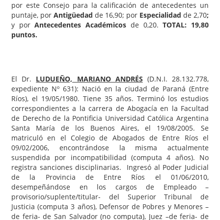
por este Consejo para la calificación de antecedentes un
puntaje, por
Antigüedad
de 16,90; por
Especialidad
de 2,70
;
y por
Antecedentes Académicos
de 0,20.
TOTAL: 19,80
puntos.
El Dr.
LUDUEÑO, MARIANO ANDRÉS
(D.N.I. 28.132.778,
expediente Nº 631): Nació en la ciudad de Paraná (Entre
Ríos), el 19/05/1980. Tiene 35 años. Terminó los estudios
correspondientes a la carrera de Abogacía en la Facultad
de Derecho de la Pontificia Universidad Católica Argentina
Santa María de los Buenos Aires, el 19/08/2005. Se
matriculó en el Colegio de Abogados de Entre Ríos el
09/02/2006, encontrándose la misma actualmente
suspendida por incompatibilidad (computa 4 años). No
registra sanciones disciplinarias. Ingresó al Poder Judicial
de la Provincia de Entre Ríos el 01/06/2010,
desempeñándose en los cargos de Empleado –
provisorio/suplente/titular- del Superior Tribunal de
Justicia (computa 3 años), Defensor de Pobres y Menores –
de feria- de San Salvador (no computa), Juez –de feria- de