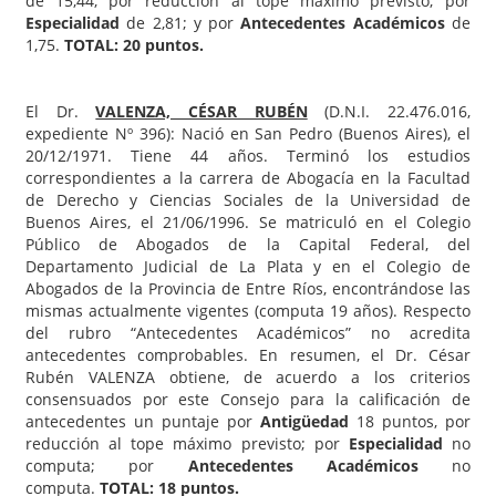
de 15,44, por reducción al tope máximo previsto; por
Especialidad
de 2,81; y por
Antecedentes Académicos
de
1,75.
TOTAL: 20 puntos.
El Dr.
VALENZA, CÉSAR RUBÉN
(D.N.I. 22.476.016,
expediente Nº 396): Nació en San Pedro (Buenos Aires), el
20/12/1971. Tiene 44 años. Terminó los estudios
correspondientes a la carrera de Abogacía en la Facultad
de Derecho y Ciencias Sociales de la Universidad de
Buenos Aires, el 21/06/1996. Se matriculó en el Colegio
Público de Abogados de la Capital Federal, del
Departamento Judicial de La Plata y en el Colegio de
Abogados de la Provincia de Entre Ríos, encontrándose las
mismas actualmente vigentes (computa 19 años). Respecto
del rubro “Antecedentes Académicos” no acredita
antecedentes comprobables. En resumen, el Dr. César
Rubén VALENZA obtiene, de acuerdo a los criterios
consensuados por este Consejo para la calificación de
antecedentes un puntaje por
Antigüedad
18 puntos, por
reducción al tope máximo previsto; por
Especialidad
no
computa; por
Antecedentes Académicos
no
computa.
TOTAL: 18 puntos.