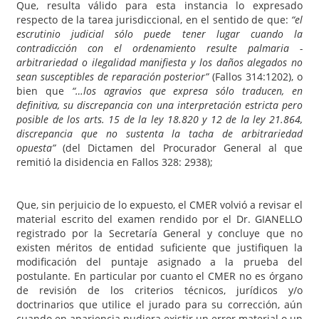
Que, resulta válido para esta instancia lo expresado
respecto de la tarea jurisdiccional, en el sentido de que:
“el
escrutinio judicial sólo puede tener lugar cuando la
contradicción con el ordenamiento resulte palmaria ­
arbitrariedad o ilegalidad manifiesta­ y los daños alegados no
sean susceptibles de reparación posterior”
(Fallos 314:1202), o
bien que
“…los agravios que expresa sólo traducen, en
definitiva, su discrepancia con una interpretación estricta pero
posible de los arts. 15 de la ley 18.820 y 12 de la ley 21.864,
discrepancia que no sustenta la tacha de arbitrariedad
opuesta”
(del Dictamen del Procurador General al que
remitió la disidencia en Fallos 328: 2938);
Que, sin perjuicio de lo expuesto, el CMER volvió a revisar el
material escrito del examen rendido por el Dr. GIANELLO
registrado por la Secretaría General y concluye que no
existen méritos de entidad suficiente que justifiquen la
modificación del puntaje asignado a la prueba del
postulante. En particular por cuanto el CMER no es órgano
de revisión de los criterios técnicos, jurídicos y/o
doctrinarios que utilice el jurado para su corrección, aún
cuando en apariencia pudiera existir un error material o un