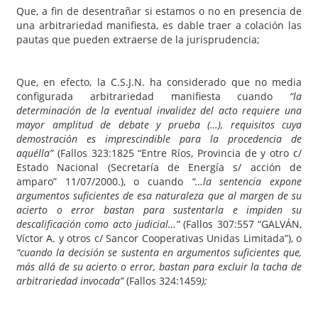
Que, a fin de desentrañar si estamos o no en presencia de
una arbitrariedad manifiesta, es dable traer a colación las
pautas que pueden extraerse de la jurisprudencia;
Que, en efecto, la C.S.J.N. ha considerado que no media
configurada arbitrariedad manifiesta cuando
“la
determinación de la eventual invalidez del acto requiere una
mayor amplitud de debate y prueba (…), requisitos cuya
demostración es imprescindible para la procedencia de
aquélla”
(Fallos 323:1825 “Entre Ríos, Provincia de y otro c/
Estado Nacional (Secretaría de Energía s/ acción de
amparo” 11/07/2000.), o cuando
“…la sentencia expone
argumentos suficientes de esa naturaleza que ­al margen de su
acierto o error­ bastan para sustentarla e impiden su
descalificación como acto judicial…”
(Fallos 307:557 “GALVÁN,
Víctor A. y otros c/ Sancor Cooperativas Unidas Limitada”), o
“cuando la decisión se sustenta en argumentos suficientes que,
más allá de su acierto o error, bastan para excluir la tacha de
arbitrariedad invocada”
(Fallos 324:1459
);