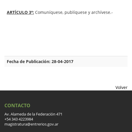
ARTÍCULO 3º:
Comuníquese, publíquese y archívese.-
Fecha de Publicación: 28-04-2017
Volver
CONTACTO
Av. Alameda de la Federación 471
+54 343 4223984
magistratura@entrerios.gov.ar