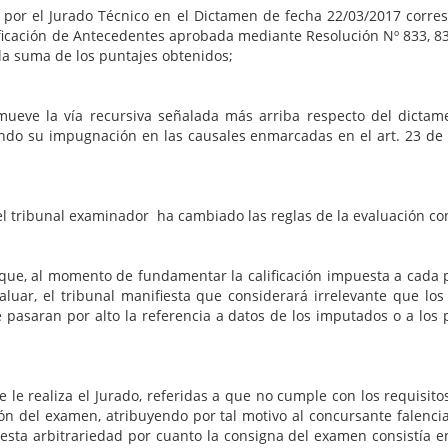
por el Jurado Técnico en el Dictamen de fecha 22/03/2017 corres
ficación de Antecedentes aprobada mediante Resolución Nº 833, 83
 la suma de los puntajes obtenidos;
ueve la vía recursiva señalada más arriba respecto del dictamen
ando su impugnación en las causales enmarcadas en el art. 23 de la
l tribunal examinador ha cambiado las reglas de la evaluación con 
 al momento de fundamentar la calificación impuesta a cada post
evaluar, el tribunal manifiesta que considerará irrelevante que l
asaran por alto la referencia a datos de los imputados o a los p
a el Jurado, referidas a que no cumple con los requisitos fo
ción del examen, atribuyendo por tal motivo al concursante falenci
sta arbitrariedad por cuanto la consigna del examen consistía en