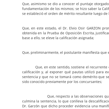
Que, asimismo se dio a conocer el puntaje otorgado 
fundamentación de los mismos; se hizo saber la Cali
se estableció el orden de mérito resultante luego de
Que, en este estado, el Dr. Elvio Osir GARZON prom
obtenida en la Prueba de Oposición Escrita, justific
base a ello, se eleve la calificación asignada;
Que, preliminarmente, el postulante manifiesta que e
Que, en este sentido, sostiene el recurrente que,
calificación y, al exponer qué pautas utilizó para 
sentencia y que no se tomará como demérito que se p
sido conocido previamente por los concursantes;
Que, respecto a las observaciones que le realiz
culmina la sentencia, lo que conlleva la descalifica
Dr. Garzón que dicho proceder evidencia una manifie