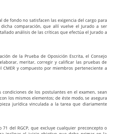
fondo no satisfacen las exigencia del cargo para
dicha comparación, que allí vuelve el Jurado a ser
allado análisis de las críticas que efectúa el Jurado a
cación de la Prueba de Oposición Escrita, el Consejo
aborar, meritar, corregir y calificar las pruebas de
 el CMER y compuesto por miembros perteneciente a
as condiciones de los postulantes en el examen, sean
y con los mismos elementos; de éste modo, se asegura
pieza jurídica vinculada a la tarea que diariamente
ulo 71 del RGCP, que excluye cualquier preconcepto o
a inclinar el juicio objetivo que debe primar en la