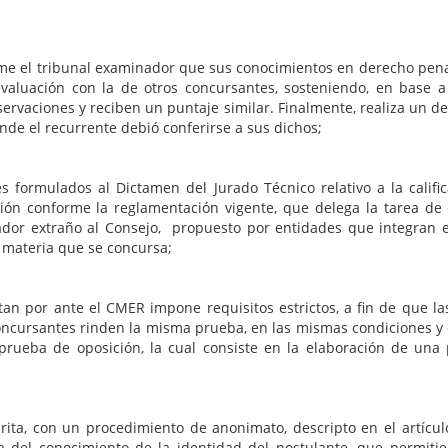
unal examinador que sus conocimientos en derecho penal de 
valuación con la de otros concursantes, sosteniendo, en base a 
servaciones y reciben un puntaje similar. Finalmente, realiza un det
de el recurrente debió conferirse a sus dichos;
s formulados al Dictamen del Jurado Técnico relativo a la califi
n conforme la reglamentación vigente, que delega la tarea de el
nador extraño al Consejo, propuesto por entidades que integran
a materia que se concursa;
an por ante el CMER impone requisitos estrictos, a fin de que l
s concursantes rinden la misma prueba, en las mismas condiciones 
prueba de oposición, la cual consiste en la elaboración de una 
crita, con un procedimiento de anonimato, descripto en el artíc
 del conocimiento de la identidad del postulante, que permitier