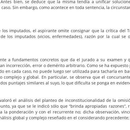
Antes bien, se deduce que la misma tendía a unificar solucione
el caso. Sin embargo, como acontece en toda sentencia, la circunst
e los imputados, el aspirante omite consignar que la crítica del T
de los imputados (vicios, enfermedades), razón por la cual se o
sante a fundamentos concretos que da el jurado a su examen y 
an incorrección, error o demérito arbitrario. Como se ha expuesto
do en cada caso, no puede luego ser utilizada para tacharla en ba
o complejo y global. En particular, se observa que el concursant
os puntajes similares al suyo, lo que dificulta se ponga en eviden
aloró el análisis del planteo de inconstitucionalidad de la omisi
 punto, ya que se le indicó sólo que “brinda apropiadas razones”
 la ponderación y con el recurrente no; dicha observación, vinc
nálisis global y complejo reseñado en el considerando precedente;