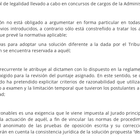
ol de legalidad llevado a cabo en concursos de cargos de la Admini
ón no está obligado a argumentar en forma particular en todas
vios introducidos, a contrario sólo está constreñido a tratar lo
e prevé la normativa aplicable;
ivas para adoptar una solución diferente a la dada por el Tri
 se encuentra reservada a aquél;
 recurrente le atribuye al dictamen con lo dispuesto en la reglam
 exigido para la revisión del puntaje asignado. En este sentido, s
o ha pretendido explicitar criterios de razonabilidad que utiliz
a examen y la limitación temporal que tuvieron los postulantes a la
ad;
razonables es una exigencia que le viene impuesta al Jurado princip
la actuación de aquél, a fin de vincular las normas de procedimi
l anonimato de las pruebas de oposición escrita y su correcció
rán en cuenta la consistencia jurídica de la solución propuesta
“de