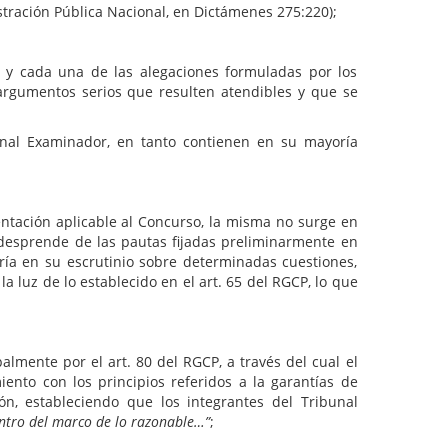
stración Pública Nacional, en Dictámenes 275:220);
 y cada una de las alegaciones formuladas por los
s argumentos serios que resulten atendibles y que se
bunal Examinador, en tanto contienen en su mayoría
entación aplicable al Concurso, la misma no surge en
e desprende de las pautas fijadas preliminarmente en
aría en su escrutinio sobre determinadas cuestiones,
 luz de lo establecido en el art. 65 del RGCP, lo que
almente por el art. 80 del RGCP, a través del cual el
ento con los principios referidos a la garantías de
n, estableciendo que los integrantes del Tribunal
ntro del marco de lo razonable…”
;