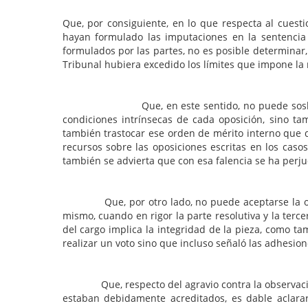
Que, por consiguiente, en lo que respecta al cuest
hayan formulado las imputaciones en la sentencia
formulados por las partes, no es posible determinar
Tribunal hubiera excedido los límites que impone la
Que, en este sentido, no puede soslayarse que 
condiciones intrínsecas de cada oposición, sino tam
también trastocar ese orden de mérito interno que d
recursos sobre las oposiciones escritas en los cas
también se advierta que con esa falencia se ha perju
Que, por otro lado, no puede aceptarse la observ
mismo, cuando en rigor la parte resolutiva y la terce
del cargo implica la integridad de la pieza, como t
realizar un voto sino que incluso señaló las adhesion
Que, respecto del agravio contra la observación ef
estaban debidamente acreditados, es dable aclar