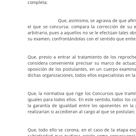
completa;
Que, asimismo, se agravia de que afirme el trib
el que se concursa; compara la corrección de su e
arbitrario, pues a aquellos no se le efectúan tales ob
su examen, confrontándolas con el sentido que entien
Que, previo a entrar al tratamiento de los reproche
considera conveniente precisar su marco de actuació
oposición de los postulantes, en un cuerpo exami
dichas organizaciones, todos ellos especialistas en l
Que, la normativa que rige los Concursos que tramit
iguales para todos ellos. En este sentido, todos lo
la garantía de igualdad entre los oponentes en la 
realizarían si accedieran al cargo al que se postulan;
Que, todo ello se corona, en el caso de la etapa es
subjetividad que pudiera existir como consecuencia