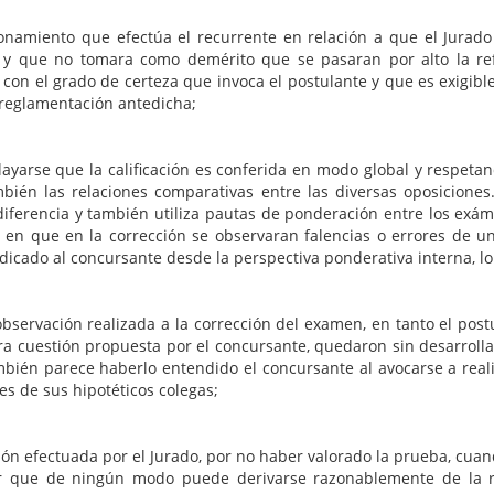
ionamiento que efectúa el recurrente en relación a que el Jurado
 y que no tomara como demérito que se pasaran por alto la ref
, con el grado de certeza que invoca el postulante y que es exigib
 reglamentación antedicha;
la calificación es conferida en modo global y respetando u
bién las relaciones comparativas entre las diversas oposiciones. 
iferencia y también utiliza pautas de ponderación entre los exáme
os en que en la corrección se observaran falencias o errores de 
dicado al concursante desde la perspectiva ponderativa interna, lo
ación realizada a la corrección del examen, en tanto el postul
ra cuestión propuesta por el concursante, quedaron sin desarrollar
ambién parece haberlo entendido el concursante al avocarse a rea
es de sus hipotéticos colegas;
ectuada por el Jurado, por no haber valorado la prueba, cuando
ar que de ningún modo puede derivarse razonablemente de la re