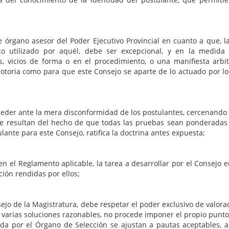
 órgano asesor del Poder Ejecutivo Provincial en cuanto a que, la
ídico utilizado por aquél, debe ser excepcional, y en la medi
s, vicios de forma o en el procedimiento, o una manifiesta arb
 notoria como para que este Consejo se aparte de lo actuado por l
 ceder ante la mera disconformidad de los postulantes, cercenando l
 que resultan del hecho de que todas las pruebas sean ponderada
ante para este Consejo, ratifica la doctrina antes expuesta;
 en el Reglamento aplicable, la tarea a desarrollar por el Consejo
ción rendidas por ellos;
Magistratura, debe respetar el poder exclusivo de valoración
 varias soluciones razonables, no procede imponer el propio punto 
da por el Órgano de Selección se ajustan a pautas aceptables, a