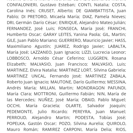
CONFALONIERI, Gustavo Esteban; CONTI, Natalia; COSTA,
Carolina Inés; CRUSET, Alberto; DE GIAMBATTISTA, Juan
Pablo; DI PRETORO, Micaela María; DIAZ, Pamela Nieves;
DRI, Germán Darío César; ENRIQUE, Alejandro Mateo Julián;
FERNANDEZ, José Luis; FONSECA, María José; FRANCHI,
Humberto Oscar; GARAY LEITES, Yanina Paola; GIL, Martin;
GILE, Juan Pablo Mariano; GUERRERO, Mauricio Javier; HASS,
Maximiliano Agustín; JUAREZ, Rodrigo Javier; LABALTA,
María José; LAZZANEO, Juan Ignacio; LIZZI, Lucrecia Leonor;
LOBBOSCO, Arnoldo César Ceferino; LUGGREN, Rosana
Elizabeth; MALVASIO, Juan Francisco; MALVASIO, Luis;
MARTINEZ, Elvira Natalia; MARTINEZ LORT, Silvina Gabriela;
MARTINEZ UNCAL, Fernando José; MARTINEZ ZABALA,
Roberto Juan Ignacio; MAUTONE, Darío Guillermo; MESSINA,
Andrés María; MILLAN, Martin; MONDRAGON PAFUNDI,
María Clara; MOTTRONI, Guillermo Fabián; NIN, María de
las Mercedes; NUÑEZ, José María; OBAID, Pablo Miguel;
OCCHI, María Graciela; OLARTE, Salvador Joaquín;
PEDEMONTE, Julio Ricardo; PEREYRA, Juan Manuel;
PERROUD, Alejandro Martin; PODESTA, Tobías José;
POPELKA, Gastón Oscar; POZO, Silvina Aurelia; QUIROLO,
Mauro Román; RAMIREZ CARPONI, María Delia; RIOS,