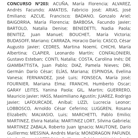
CONCURSO N°203:
ACUÑA, María Florencia; ALVAREZ,
Andrés Facundo; AMATEIS, Fabricio José; ARIAS, José
Emiliano; AZCUE, Francisco; BADANO, Gonzalo Ariel;
BAIGORRIA, María Florencia; BARBOSA, Facundo Javier;
BARTOLO, Natalia Denise; BENEDETTI, Nadia Paola;
BENITEZ, Juan Manuel; BOUCHET, María Victoria;
BUDASOFF, Mariano; CARRAZA, Horacio Darío; CASCO, César
Augusto Javier; CEDRES, Martina Noemí, CHICHI, María
Albertina; CLAPIER, Leonardo Martín; CONFALONIERI,
Gustavo Esteban; CONTI, Natalia; COSTA, Carolina Inés; DE
GIAMBATTISTA, Juan Pablo; DIAZ, Pamela Nieves; DRI,
Germán Darío César; ELÍAS, Mariana; ESPINOSA, Evelina
Vanesa; FERNANDEZ, José Luis; FONSECA, María José;
FOURNIER, Mariana Elma; FRANCHI, Humberto Oscar;
GARAY LEITES, Yanina Paola; GIL, Martin; GUERRERO,
Mauricio Javier; HASS, Maximiliano Agustín; JUAREZ, Rodrigo
Javier; LAFOURCADE, Aníbal; LIZZI, Lucrecia Leonor;
LOBBOSCO, Arnoldo César Ceferino; LUGGREN, Rosana
Elizabeth; MALVASIO, Luis; MARCHETTI, Pablo Emilio;
MARTINEZ, Elvira Natalia; MARTINEZ LORT, Silvina Gabriela;
MARTINEZ ZABALA, Roberto Juan Ignacio; MAUTONE, Darío
Guillermo; MESSINA, Andrés María; MONDRAGON PAFUNDI,