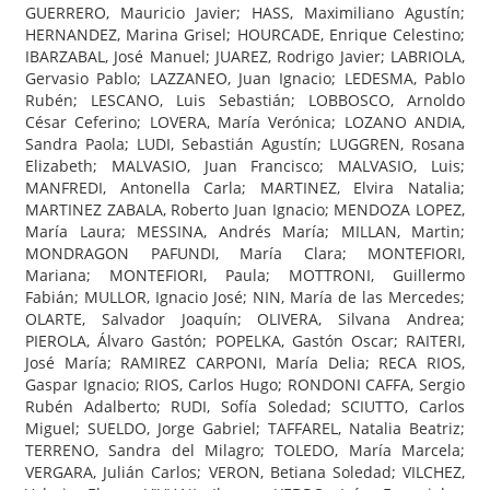
GUERRERO, Mauricio Javier; HASS, Maximiliano Agustín;
HERNANDEZ, Marina Grisel; HOURCADE, Enrique Celestino;
IBARZABAL, José Manuel; JUAREZ, Rodrigo Javier; LABRIOLA,
Gervasio Pablo; LAZZANEO, Juan Ignacio; LEDESMA, Pablo
Rubén; LESCANO, Luis Sebastián; LOBBOSCO, Arnoldo
César Ceferino; LOVERA, María Verónica; LOZANO ANDIA,
Sandra Paola; LUDI, Sebastián Agustín; LUGGREN, Rosana
Elizabeth; MALVASIO, Juan Francisco; MALVASIO, Luis;
MANFREDI, Antonella Carla; MARTINEZ, Elvira Natalia;
MARTINEZ ZABALA, Roberto Juan Ignacio; MENDOZA LOPEZ,
María Laura; MESSINA, Andrés María; MILLAN, Martin;
MONDRAGON PAFUNDI, María Clara; MONTEFIORI,
Mariana; MONTEFIORI, Paula; MOTTRONI, Guillermo
Fabián; MULLOR, Ignacio José; NIN, María de las Mercedes;
OLARTE, Salvador Joaquín; OLIVERA, Silvana Andrea;
PIEROLA, Álvaro Gastón; POPELKA, Gastón Oscar; RAITERI,
José María; RAMIREZ CARPONI, María Delia; RECA RIOS,
Gaspar Ignacio; RIOS, Carlos Hugo; RONDONI CAFFA, Sergio
Rubén Adalberto; RUDI, Sofía Soledad; SCIUTTO, Carlos
Miguel; SUELDO, Jorge Gabriel; TAFFAREL, Natalia Beatriz;
TERRENO, Sandra del Milagro; TOLEDO, María Marcela;
VERGARA, Julián Carlos; VERON, Betiana Soledad; VILCHEZ,