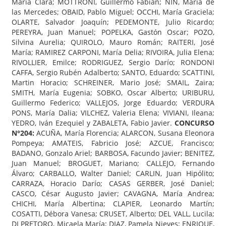
María Clara; MOTTRONI, Guillermo Fabián; NIN, María de
las Mercedes; OBAID, Pablo Miguel; OCCHI, María Graciela;
OLARTE, Salvador Joaquín; PEDEMONTE, Julio Ricardo;
PEREYRA, Juan Manuel; POPELKA, Gastón Oscar; POZO,
Silvina Aurelia; QUIROLO, Mauro Román; RAITERI, José
María; RAMIREZ CARPONI, María Delia; RIVOIRA, Julia Elena;
RIVOLLIER, Emilce; RODRIGUEZ, Sergio Darío; RONDONI
CAFFA, Sergio Rubén Adalberto; SANTO, Eduardo; SCATTINI,
Martin Horacio; SCHREINER, Mario José; SMAIL, Zaira;
SMITH, María Eugenia; SOBKO, Oscar Alberto; URIBURU,
Guillermo Federico; VALLEJOS, Jorge Eduardo; VERDURA
PONS, María Dalia; VILCHEZ, Valeria Elena; VIVIANI, Ileana;
YEDRO, Iván Ezequiel y ZABALETA, Fabio Javier.
CONCURSO
N°204:
ACUÑA, María Florencia; ALARCON, Susana Eleonora
Pompeya; AMATEIS, Fabricio José; AZCUE, Francisco;
BADANO, Gonzalo Ariel; BARBOSA, Facundo Javier; BENITEZ,
Juan Manuel; BROGUET, Mariano; CALLEJO, Fernando
Álvaro; CARBALLO, Walter Daniel; CARLIN, Juan Hipólito;
CARRAZA, Horacio Darío; CASAS GERBER, José Daniel;
CASCO, César Augusto Javier; CAVAGNA, María Andrea;
CHICHI, María Albertina; CLAPIER, Leonardo Martín;
COSATTI, Débora Vanesa; CRUSET, Alberto; DEL VALL, Lucila;
DI PRETORO, Micaela María; DIAZ, Pamela Nieves; ENRIQUE,