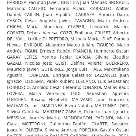
BARBOSA, Facundo Javier; BENITEZ, Juan Manuel; BROGUET,
Mariano; CALLEJO, Fernando Álvaro; CARBALLO, Walter
Daniel; CARLIN, Juan Hipólito; CARRAZA, Horacio Darío;
CASCO, César Augusto Javier; CAVAGNA, María Andrea;
CHICHI, María Albertina; CLAPIER, Leonardo Martín;
COSATTI, Débora Vanesa; COZZI, Emiliana; CRUSET, Alberto;
DEL VALL, Lucila; DI PRETORO, Micaela María; DIAZ, Pamela
Nieves; ENRIQUE, Alejandro Mateo Julián; FIGUERO, Mario
Andrés; FIGUN, Ernesto Rubén; FRANCHI, Humberto Oscar;
GARAY LEITES, Yanina Paola; GARCIA, Silvina Claudia;
GAZALI, Nicolás José; GEIST, Delfina Valeria; GUERRERO,
Mauricio Javier; GUTIERREZ, Jorge Luis; HASS, Maximiliano
Agustín; HOURCADE, Enrique Celestino; LAZZANEO, Juan
Ignacio; LEDESMA, Pablo Rubén; LESCANO, Luis Sebastián;
LOBBOSCO, Arnoldo César Ceferino; LONARDI, Matías Raúl;
LOVERA, María Verónica; LUDI, Sebastián Agustín;
LUGGREN, Rosana Elizabeth; MALVASIO, Juan Francisco;
MALVASIO, Luis; MARTINEZ, Elvira Natalia; MARTINEZ LORT,
Silvina Gabriela; MARTINEZ ZABALA, Roberto Juan Ignacio;
MESSINA, Andrés María; MONDRAGON PAFUNDI, María
Clara; MOTTRONI, Guillermo Fabián; OLARTE, Salvador
Joaquín; OLIVERA, Silvana Andrea; POPELKA, Gastón Oscar;
RAITERI, José María; RAMIREZ CARPONI, María Delia; RECA