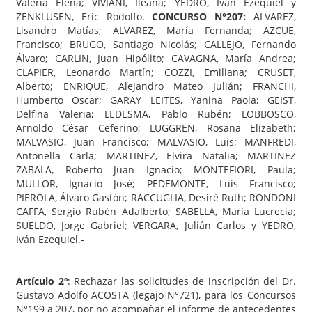
Valeria Elena; VIVIANI, Ileana; YEDRO, Iván Ezequiel y
ZENKLUSEN, Eric Rodolfo.
CONCURSO N°207:
ALVAREZ,
Lisandro Matías; ALVAREZ, María Fernanda; AZCUE,
Francisco; BRUGO, Santiago Nicolás; CALLEJO, Fernando
Álvaro; CARLIN, Juan Hipólito; CAVAGNA, María Andrea;
CLAPIER, Leonardo Martín; COZZI, Emiliana; CRUSET,
Alberto; ENRIQUE, Alejandro Mateo Julián; FRANCHI,
Humberto Oscar; GARAY LEITES, Yanina Paola; GEIST,
Delfina Valeria; LEDESMA, Pablo Rubén; LOBBOSCO,
Arnoldo César Ceferino; LUGGREN, Rosana Elizabeth;
MALVASIO, Juan Francisco; MALVASIO, Luis; MANFREDI,
Antonella Carla; MARTINEZ, Elvira Natalia; MARTINEZ
ZABALA, Roberto Juan Ignacio; MONTEFIORI, Paula;
MULLOR, Ignacio José; PEDEMONTE, Luis Francisco;
PIEROLA, Álvaro Gastón; RACCUGLIA, Desiré Ruth; RONDONI
CAFFA, Sergio Rubén Adalberto; SABELLA, María Lucrecia;
SUELDO, Jorge Gabriel; VERGARA, Julián Carlos y YEDRO,
Iván Ezequiel.-
Artículo 2º
: Rechazar las solicitudes de inscripción del Dr.
Gustavo Adolfo ACOSTA (legajo N°721), para los Concursos
N°199 a 207, por no acompañar el informe de antecedentes