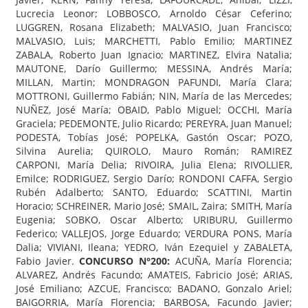
Lucrecia Leonor; LOBBOSCO, Arnoldo César Ceferino;
LUGGREN, Rosana Elizabeth; MALVASIO, Juan Francisco;
MALVASIO, Luis; MARCHETTI, Pablo Emilio; MARTINEZ
ZABALA, Roberto Juan Ignacio; MARTINEZ, Elvira Natalia;
MAUTONE, Darío Guillermo; MESSINA, Andrés María;
MILLAN, Martin; MONDRAGON PAFUNDI, María Clara;
MOTTRONI, Guillermo Fabián; NIN, María de las Mercedes;
NUÑEZ, José María; OBAID, Pablo Miguel; OCCHI, María
Graciela; PEDEMONTE, Julio Ricardo; PEREYRA, Juan Manuel;
PODESTA, Tobías José; POPELKA, Gastón Oscar; POZO,
Silvina Aurelia; QUIROLO, Mauro Román; RAMIREZ
CARPONI, María Delia; RIVOIRA, Julia Elena; RIVOLLIER,
Emilce; RODRIGUEZ, Sergio Darío; RONDONI CAFFA, Sergio
Rubén Adalberto; SANTO, Eduardo; SCATTINI, Martin
Horacio; SCHREINER, Mario José; SMAIL, Zaira; SMITH, María
Eugenia; SOBKO, Oscar Alberto; URIBURU, Guillermo
Federico; VALLEJOS, Jorge Eduardo; VERDURA PONS, María
Dalia; VIVIANI, Ileana; YEDRO, Iván Ezequiel y ZABALETA,
Fabio Javier.
CONCURSO N°200:
ACUÑA, María Florencia;
ALVAREZ, Andrés Facundo; AMATEIS, Fabricio José; ARIAS,
José Emiliano; AZCUE, Francisco; BADANO, Gonzalo Ariel;
BAIGORRIA, María Florencia; BARBOSA, Facundo Javier;