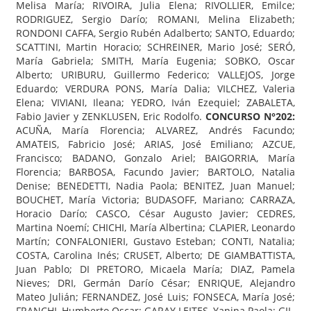
Melisa María; RIVOIRA, Julia Elena; RIVOLLIER, Emilce;
RODRIGUEZ, Sergio Darío; ROMANI, Melina Elizabeth;
RONDONI CAFFA, Sergio Rubén Adalberto; SANTO, Eduardo;
SCATTINI, Martin Horacio; SCHREINER, Mario José; SERÓ,
María Gabriela; SMITH, María Eugenia; SOBKO, Oscar
Alberto; URIBURU, Guillermo Federico; VALLEJOS, Jorge
Eduardo; VERDURA PONS, María Dalia; VILCHEZ, Valeria
Elena; VIVIANI, Ileana; YEDRO, Iván Ezequiel; ZABALETA,
Fabio Javier y ZENKLUSEN, Eric Rodolfo.
CONCURSO N°202:
ACUÑA, María Florencia; ALVAREZ, Andrés Facundo;
AMATEIS, Fabricio José; ARIAS, José Emiliano; AZCUE,
Francisco; BADANO, Gonzalo Ariel; BAIGORRIA, María
Florencia; BARBOSA, Facundo Javier; BARTOLO, Natalia
Denise; BENEDETTI, Nadia Paola; BENITEZ, Juan Manuel;
BOUCHET, María Victoria; BUDASOFF, Mariano; CARRAZA,
Horacio Darío; CASCO, César Augusto Javier; CEDRES,
Martina Noemí; CHICHI, María Albertina; CLAPIER, Leonardo
Martín; CONFALONIERI, Gustavo Esteban; CONTI, Natalia;
COSTA, Carolina Inés; CRUSET, Alberto; DE GIAMBATTISTA,
Juan Pablo; DI PRETORO, Micaela María; DIAZ, Pamela
Nieves; DRI, Germán Darío César; ENRIQUE, Alejandro
Mateo Julián; FERNANDEZ, José Luis; FONSECA, María José;
FRANCHI, Humberto Oscar; GARAY LEITES, Yanina Paola; GIL,