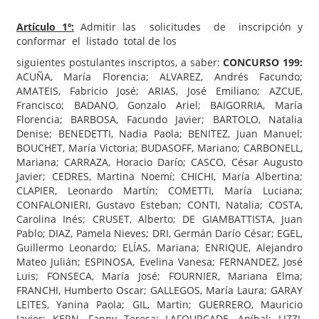
Artículo 1º:
Admitir las solicitudes de inscripción y
conformar el listado total de los
siguientes postulantes inscriptos, a saber:
CONCURSO 199:
ACUÑA, María Florencia; ALVAREZ, Andrés Facundo;
AMATEIS, Fabricio José; ARIAS, José Emiliano; AZCUE,
Francisco; BADANO, Gonzalo Ariel; BAIGORRIA, María
Florencia; BARBOSA, Facundo Javier; BARTOLO, Natalia
Denise; BENEDETTI, Nadia Paola; BENITEZ, Juan Manuel;
BOUCHET, María Victoria; BUDASOFF, Mariano; CARBONELL,
Mariana; CARRAZA, Horacio Darío; CASCO, César Augusto
Javier; CEDRES, Martina Noemí; CHICHI, María Albertina;
CLAPIER, Leonardo Martín; COMETTI, María Luciana;
CONFALONIERI, Gustavo Esteban; CONTI, Natalia; COSTA,
Carolina Inés; CRUSET, Alberto; DE GIAMBATTISTA, Juan
Pablo; DIAZ, Pamela Nieves; DRI, Germán Darío César; EGEL,
Guillermo Leonardo; ELÍAS, Mariana; ENRIQUE, Alejandro
Mateo Julián; ESPINOSA, Evelina Vanesa; FERNANDEZ, José
Luis; FONSECA, María José; FOURNIER, Mariana Elma;
FRANCHI, Humberto Oscar; GALLEGOS, María Laura; GARAY
LEITES, Yanina Paola; GIL, Martin; GUERRERO, Mauricio
Javier; KERN, Fanny Teresa; LAFOURCADE, Aníbal; LIZZI,