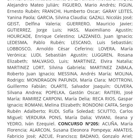
Alejandro Mateo Julián; FIGUERO, Mario Andrés; FIGUN,
Ernesto Rubén; FRANCHI, Humberto Oscar; GARAY LEITES,
Yanina Paola; GARCIA, Silvina Claudia; GAZALI, Nicolás José;
GEIST, Delfina Valeria; GUERRERO, Mauricio Javier;
GUTIERREZ, Jorge Luis; HASS, Maximiliano Agustín;
HOURCADE, Enrique Celestino; LAZZANEO, Juan Ignacio;
LEDESMA, Pablo Rubén; LESCANO, Luis Sebastián;
LOBBOSCO, Arnoldo César Ceferino; LOVERA, María
Verónica; LUDI, Sebastián Agustín; LUGGREN, Rosana
Elizabeth; MALVASIO, Luis; MARTINEZ, Elvira Natalia;
MARTINEZ LORT, Silvina Gabriela; MARTINEZ ZABALA,
Roberto Juan Ignacio; MESSINA, Andrés María; MOLINA,
Rodrigo; MONDRAGON PAFUNDI, María Clara; MOTTRONI,
Guillermo Fabián; OLARTE, Salvador Joaquín; OLIVERA,
Silvana Andrea; POPELKA, Gastón Oscar; RAITERI, José
María; RAMIREZ CARPONI, María Delia; RECA RIOS, Gaspar
Ignacio; ROMANI, Melina Elizabeth; RONDONI CAFFA, Sergio
Rubén Adalberto; RUDI, Sofía Soledad; SCIUTTO, Carlos
Miguel; VERDURA PONS, María Dalia; VIVIANI, Ileana y
YEDRO, Iván Ezequiel.
CONCURSO N°205:
ACUÑA, María
Florencia; ALARCON, Susana Eleonora Pompeya; AMATEIS,
Fabricio José; AZCUE, Francisco; BADANO, Gonzalo Ariel;