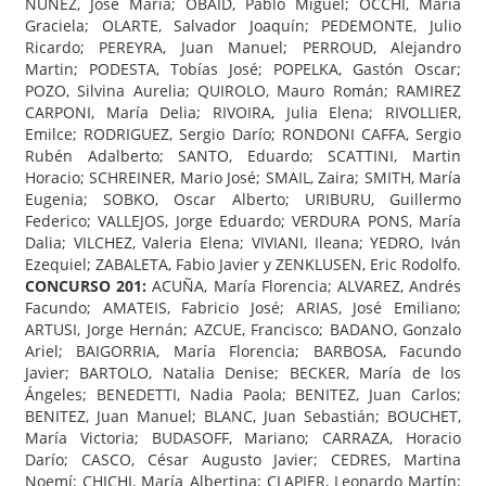
NUÑEZ, José María; OBAID, Pablo Miguel; OCCHI, María
Graciela; OLARTE, Salvador Joaquín; PEDEMONTE, Julio
Ricardo; PEREYRA, Juan Manuel; PERROUD, Alejandro
Martin; PODESTA, Tobías José; POPELKA, Gastón Oscar;
POZO, Silvina Aurelia; QUIROLO, Mauro Román; RAMIREZ
CARPONI, María Delia; RIVOIRA, Julia Elena; RIVOLLIER,
Emilce; RODRIGUEZ, Sergio Darío; RONDONI CAFFA, Sergio
Rubén Adalberto; SANTO, Eduardo; SCATTINI, Martin
Horacio; SCHREINER, Mario José; SMAIL, Zaira; SMITH, María
Eugenia; SOBKO, Oscar Alberto; URIBURU, Guillermo
Federico; VALLEJOS, Jorge Eduardo; VERDURA PONS, María
Dalia; VILCHEZ, Valeria Elena; VIVIANI, Ileana; YEDRO, Iván
Ezequiel; ZABALETA, Fabio Javier y ZENKLUSEN, Eric Rodolfo.
CONCURSO 201:
ACUÑA, María Florencia; ALVAREZ, Andrés
Facundo; AMATEIS, Fabricio José; ARIAS, José Emiliano;
ARTUSI, Jorge Hernán; AZCUE, Francisco; BADANO, Gonzalo
Ariel; BAIGORRIA, María Florencia; BARBOSA, Facundo
Javier; BARTOLO, Natalia Denise; BECKER, María de los
Ángeles; BENEDETTI, Nadia Paola; BENITEZ, Juan Carlos;
BENITEZ, Juan Manuel; BLANC, Juan Sebastián; BOUCHET,
María Victoria; BUDASOFF, Mariano; CARRAZA, Horacio
Darío; CASCO, César Augusto Javier; CEDRES, Martina
Noemí; CHICHI, María Albertina; CLAPIER, Leonardo Martín;