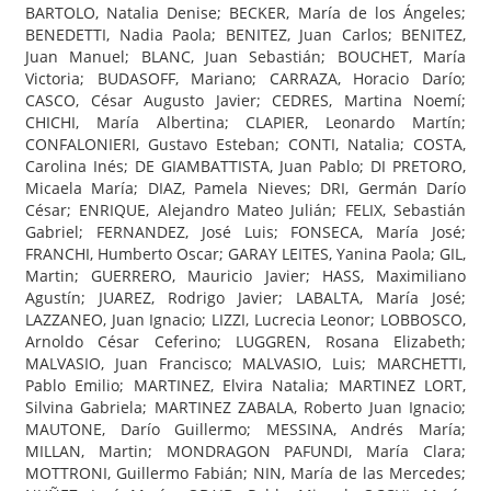
BARTOLO, Natalia Denise; BECKER, María de los Ángeles;
BENEDETTI, Nadia Paola; BENITEZ, Juan Carlos; BENITEZ,
Juan Manuel; BLANC, Juan Sebastián; BOUCHET, María
Victoria; BUDASOFF, Mariano; CARRAZA, Horacio Darío;
CASCO, César Augusto Javier; CEDRES, Martina Noemí;
CHICHI, María Albertina; CLAPIER, Leonardo Martín;
CONFALONIERI, Gustavo Esteban; CONTI, Natalia; COSTA,
Carolina Inés; DE GIAMBATTISTA, Juan Pablo; DI PRETORO,
Micaela María; DIAZ, Pamela Nieves; DRI, Germán Darío
César; ENRIQUE, Alejandro Mateo Julián; FELIX, Sebastián
Gabriel; FERNANDEZ, José Luis; FONSECA, María José;
FRANCHI, Humberto Oscar; GARAY LEITES, Yanina Paola; GIL,
Martin; GUERRERO, Mauricio Javier; HASS, Maximiliano
Agustín; JUAREZ, Rodrigo Javier; LABALTA, María José;
LAZZANEO, Juan Ignacio; LIZZI, Lucrecia Leonor; LOBBOSCO,
Arnoldo César Ceferino; LUGGREN, Rosana Elizabeth;
MALVASIO, Juan Francisco; MALVASIO, Luis; MARCHETTI,
Pablo Emilio; MARTINEZ, Elvira Natalia; MARTINEZ LORT,
Silvina Gabriela; MARTINEZ ZABALA, Roberto Juan Ignacio;
MAUTONE, Darío Guillermo; MESSINA, Andrés María;
MILLAN, Martin; MONDRAGON PAFUNDI, María Clara;
MOTTRONI, Guillermo Fabián; NIN, María de las Mercedes;