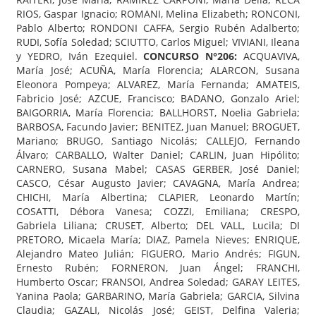
RIOS, Gaspar Ignacio; ROMANI, Melina Elizabeth; RONCONI,
Pablo Alberto; RONDONI CAFFA, Sergio Rubén Adalberto;
RUDI, Sofía Soledad; SCIUTTO, Carlos Miguel; VIVIANI, Ileana
y YEDRO, Iván Ezequiel.
CONCURSO N°206:
ACQUAVIVA,
María José; ACUÑA, María Florencia; ALARCON, Susana
Eleonora Pompeya; ALVAREZ, María Fernanda; AMATEIS,
Fabricio José; AZCUE, Francisco; BADANO, Gonzalo Ariel;
BAIGORRIA, María Florencia; BALLHORST, Noelia Gabriela;
BARBOSA, Facundo Javier; BENITEZ, Juan Manuel; BROGUET,
Mariano; BRUGO, Santiago Nicolás; CALLEJO, Fernando
Álvaro; CARBALLO, Walter Daniel; CARLIN, Juan Hipólito;
CARNERO, Susana Mabel; CASAS GERBER, José Daniel;
CASCO, César Augusto Javier; CAVAGNA, María Andrea;
CHICHI, María Albertina; CLAPIER, Leonardo Martín;
COSATTI, Débora Vanesa; COZZI, Emiliana; CRESPO,
Gabriela Liliana; CRUSET, Alberto; DEL VALL, Lucila; DI
PRETORO, Micaela María; DIAZ, Pamela Nieves; ENRIQUE,
Alejandro Mateo Julián; FIGUERO, Mario Andrés; FIGUN,
Ernesto Rubén; FORNERON, Juan Ángel; FRANCHI,
Humberto Oscar; FRANSOI, Andrea Soledad; GARAY LEITES,
Yanina Paola; GARBARINO, María Gabriela; GARCIA, Silvina
Claudia; GAZALI, Nicolás José; GEIST, Delfina Valeria;