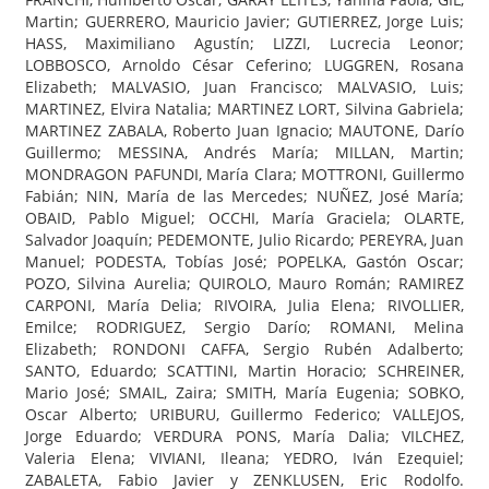
Martin; GUERRERO, Mauricio Javier; GUTIERREZ, Jorge Luis;
HASS, Maximiliano Agustín; LIZZI, Lucrecia Leonor;
LOBBOSCO, Arnoldo César Ceferino; LUGGREN, Rosana
Elizabeth; MALVASIO, Juan Francisco; MALVASIO, Luis;
MARTINEZ, Elvira Natalia; MARTINEZ LORT, Silvina Gabriela;
MARTINEZ ZABALA, Roberto Juan Ignacio; MAUTONE, Darío
Guillermo; MESSINA, Andrés María; MILLAN, Martin;
MONDRAGON PAFUNDI, María Clara; MOTTRONI, Guillermo
Fabián; NIN, María de las Mercedes; NUÑEZ, José María;
OBAID, Pablo Miguel; OCCHI, María Graciela; OLARTE,
Salvador Joaquín; PEDEMONTE, Julio Ricardo; PEREYRA, Juan
Manuel; PODESTA, Tobías José; POPELKA, Gastón Oscar;
POZO, Silvina Aurelia; QUIROLO, Mauro Román; RAMIREZ
CARPONI, María Delia; RIVOIRA, Julia Elena; RIVOLLIER,
Emilce; RODRIGUEZ, Sergio Darío; ROMANI, Melina
Elizabeth; RONDONI CAFFA, Sergio Rubén Adalberto;
SANTO, Eduardo; SCATTINI, Martin Horacio; SCHREINER,
Mario José; SMAIL, Zaira; SMITH, María Eugenia; SOBKO,
Oscar Alberto; URIBURU, Guillermo Federico; VALLEJOS,
Jorge Eduardo; VERDURA PONS, María Dalia; VILCHEZ,
Valeria Elena; VIVIANI, Ileana; YEDRO, Iván Ezequiel;
ZABALETA, Fabio Javier y ZENKLUSEN, Eric Rodolfo.