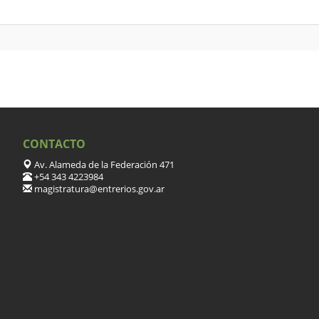
CONTACTO
Av. Alameda de la Federación 471
+54 343 4223984
magistratura@entrerios.gov.ar