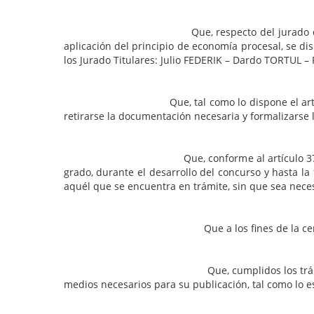
Que, respecto del jurado que integrará el c
aplicación del principio de economía procesal, se d
los Jurado Titulares: Julio FEDERIK – Dardo TORTUL 
Que, tal como lo dispone el artículo 36 del RG
retirarse la documentación necesaria y formalizarse l
Que, conforme al artículo 37 del RGCP, debe
grado, durante el desarrollo del concurso y hasta l
aquél que se encuentra en trámite, sin que sea neces
Que a los fines de la certificación estable
Que, cumplidos los trámites mencionados cor
medios necesarios para su publicación, tal como lo est