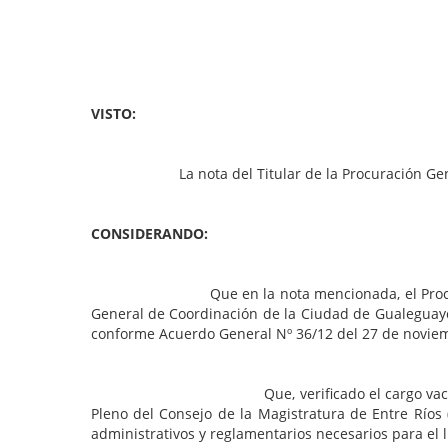
RESOLUCION N
PARANA, 27 d
VISTO:
La nota del Titular de la Procuración General del
CONSIDERANDO:
Que en la nota mencionada, el Procurador Gener
General de Coordinación de la Ciudad de Gualeguayc
conforme Acuerdo General Nº 36/12 del 27 de noviembr
Que, verificado el cargo vacante y en atenció
Pleno del Consejo de la Magistratura de Entre Ríos
administrativos y reglamentarios necesarios para el