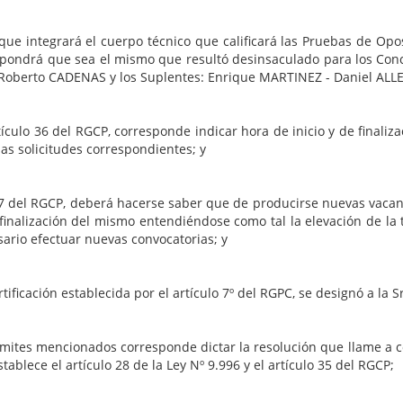
uerpo técnico que calificará las Pruebas de Oposición 
ispondrá que sea el mismo que resultó desinsaculado para los Concu
– Roberto CADENAS y los Suplentes: Enrique MARTINEZ - Daniel ALL
CP, corresponde indicar hora de inicio y de finalización 
as solicitudes correspondientes; y
rá hacerse saber que de producirse nuevas vacantes de la
a finalización del mismo entendiéndose como tal la elevación de l
ario efectuar nuevas convocatorias; y
cida por el artículo 7º del RGPC, se designó a la Sra. 
responde dictar la resolución que llame a concurso pa
ablece el artículo 28 de la Ley Nº 9.996 y el artículo 35 del RGCP;