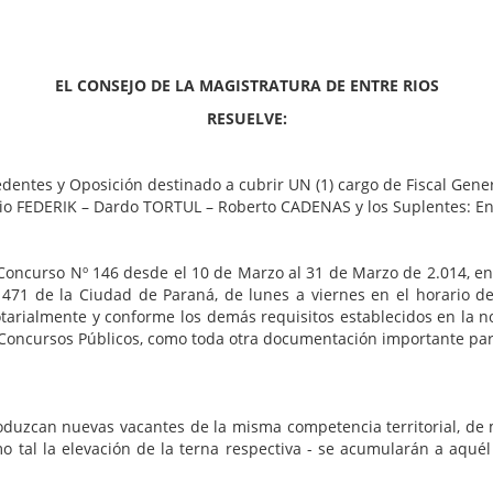
EL CONSEJO DE LA MAGISTRATURA DE ENTRE RIOS
RESUELVE:
dentes y Oposición destinado a cubrir UN (1) cargo de Fiscal Gene
: Julio FEDERIK – Dardo TORTUL – Roberto CADENAS y los Suplentes:
l Concurso Nº 146 desde el 10 de Marzo al 31 de Marzo de 2.014, en
 471 de la Ciudad de Paraná, de lunes a viernes en el horario de
otarialmente y conforme los demás requisitos establecidos en la no
oncursos Públicos, como toda otra documentación importante para
duzcan nuevas vacantes de la misma competencia territorial, de m
o tal la elevación de la terna respectiva - se acumularán a aqué