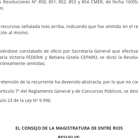
 Resoluciones Nº 850, 851, 852, 853 y 854 CMER, de fecha 10/05/
s;
 recursiva señalada más arriba, indicando que fue omitida en el re
ción al mismo;
statado de oficio por Secretaría General que efectivamente
aría Victoria FEDERIK y Betiana Gisela CEPARO, se dictó la Reso
erróneamente omitidas;
etensión de la recurrente ha devenido abstracta, por lo que no co
el artículo 7º del Reglamento General y de Concursos Públicos, se 
ulo 23 de la Ley Nº 9.996;
EL CONSEJO DE LA MAGISTRATURA DE ENTRE RIOS
RESUELVE: