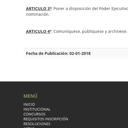
ARTICULO 3º
:
Poner a disposición del Poder Ejecutiv
nominación.
ARTICULO 4º
: Comuníquese, publíquese y archívese.
Fecha de Publicación: 02-01-2018
MENÚ
INICIO
INSTITUCIONAL
CONCURSOS
REQUISITOS INSCRIPCIÓN
RESOLUCIONES