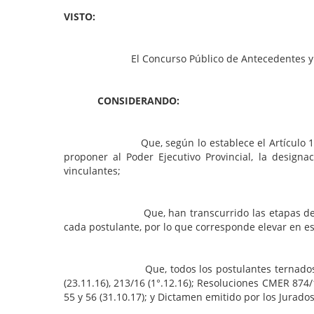
VISTO:
El Concurso Público de Antecedentes y Oposición
CONSIDERANDO:
Que, según lo establece el Artículo 180 de la 
proponer al Poder Ejecutivo Provincial, la designa
vinculantes;
Que, han transcurrido las etapas de Anteceden
cada postulante, por lo que corresponde elevar en es
Que, todos los postulantes ternados han obser
(23.11.16), 213/16 (1°.12.16); Resoluciones CMER 874/17
55 y 56 (31.10.17); y Dictamen emitido por los Jurado