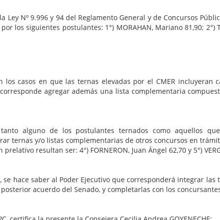
 9.996 y 94 del Reglamento General y de Concursos Públicos (
ma por los siguientes postulantes: 1°) MORAHAN, Mariano 81,90; 2°)
 en los casos en que las ternas elevadas por el CMER incluyeran
e, corresponde agregar además una lista complementaria compues
 tanto alguno de los postulantes ternados como aquellos que
rar ternas y/o listas complementarias de otros concursos en trámi
 prelativo resultan ser: 4°) FORNERON, Juan Ángel 62,70 y 5°) VERG
, se hace saber al Poder Ejecutivo que corresponderá integrar las 
 posterior acuerdo del Senado, y completarlas con los concursantes
RGPC, certifica la presente la Consejera Cecilia Andrea GOYENECHE;