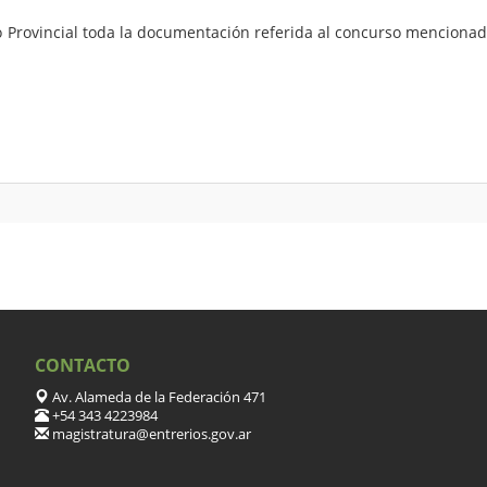
o Provincial toda la documentación referida al concurso mencionado
CONTACTO
Av. Alameda de la Federación 471
+54 343 4223984
magistratura@entrerios.gov.ar