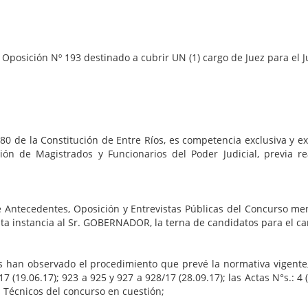
 Nº 193 destinado a cubrir UN (1) cargo de Juez para el Juzg
Constitución de Entre Ríos, es competencia exclusiva y ex
ción de Magistrados y Funcionarios del Poder Judicial, previa 
tes, Oposición y Entrevistas Públicas del Concurso mencion
ta instancia al Sr. GOBERNADOR, la terna de candidatos para el ca
vado el procedimiento que prevé la normativa vigente, co
 (19.06.17); 923 a 925 y 927 a 928/17 (28.09.17); las Actas N°s.: 4 (20
s Técnicos del concurso en cuestión;