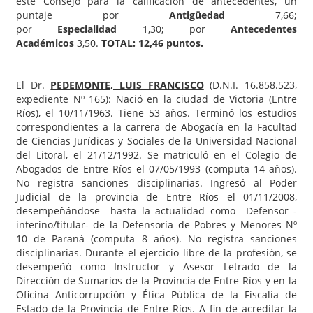
este Consejo para la calificación de antecedentes, un
puntaje por
Antigüedad
7,66;
por
Especialidad
1,30; por
Antecedentes
Académicos
3,50.
TOTAL: 12,46 puntos.
El Dr.
PEDEMONTE, LUIS FRANCISCO
(D.N.I. 16.858.523,
expediente Nº 165): Nació en la ciudad de Victoria (Entre
Ríos), el 10/11/1963. Tiene 53 años. Terminó los estudios
correspondientes a la carrera de Abogacía en la Facultad
de Ciencias Jurídicas y Sociales de la Universidad Nacional
del Litoral, el 21/12/1992. Se matriculó en el Colegio de
Abogados de Entre Ríos el 07/05/1993 (computa 14 años).
No registra sanciones disciplinarias. Ingresó al Poder
Judicial de la provincia de Entre Ríos el 01/11/2008,
desempeñándose hasta la actualidad como Defensor -
interino/titular- de la Defensoría de Pobres y Menores Nº
10 de Paraná (computa 8 años). No registra sanciones
disciplinarias. Durante el ejercicio libre de la profesión, se
desempeñó como Instructor y Asesor Letrado de la
Dirección de Sumarios de la Provincia de Entre Ríos y en la
Oficina Anticorrupción y Ética Pública de la Fiscalía de
Estado de la Provincia de Entre Ríos. A fin de acreditar la