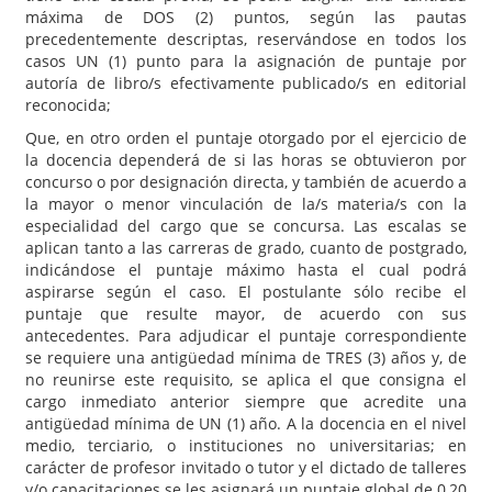
máxima de DOS (2) puntos, según las pautas
precedentemente descriptas, reservándose en todos los
casos UN (1) punto para la asignación de puntaje por
autoría de libro/s efectivamente publicado/s en editorial
reconocida;
Que, en otro orden el puntaje otorgado por el ejercicio de
la docencia dependerá de si las horas se obtuvieron por
concurso o por designación directa, y también de acuerdo a
la mayor o menor vinculación de la/s materia/s con la
especialidad del cargo que se concursa. Las escalas se
aplican tanto a las carreras de grado, cuanto de postgrado,
indicándose el puntaje máximo hasta el cual podrá
aspirarse según el caso. El postulante sólo recibe el
puntaje que resulte mayor, de acuerdo con sus
antecedentes. Para adjudicar el puntaje correspondiente
se requiere una antigüedad mínima de TRES (3) años y, de
no reunirse este requisito, se aplica el que consigna el
cargo inmediato anterior siempre que acredite una
antigüedad mínima de UN (1) año. A la docencia en el nivel
medio, terciario, o instituciones no universitarias; en
carácter de profesor invitado o tutor y el dictado de talleres
y/o capacitaciones se les asignará un puntaje global de 0,20