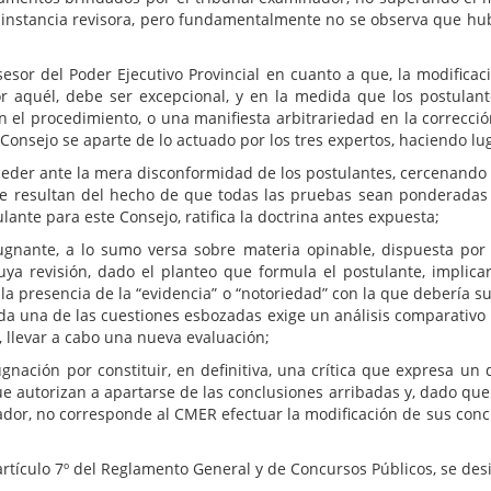
instancia revisora, pero fundamentalmente no se observa que hubie
esor del Poder Ejecutivo Provincial en cuanto a que, la modificació
o por aquél, debe ser excepcional, y en la medida que los postul
en el procedimiento, o una manifiesta arbitrariedad en la correcc
 Consejo se aparte de lo actuado por los tres expertos, haciendo l
 ceder ante la mera disconformidad de los postulantes, cercenando l
 que resultan del hecho de que todas las pruebas sean ponderada
ante para este Consejo, ratifica la doctrina antes expuesta;
gnante, a lo sumo versa sobre materia opinable, dispuesta por 
 cuya revisión, dado el planteo que formula el postulante, impli
la presencia de la “evidencia” o “notoriedad” con la que debería s
ada una de las cuestiones esbozadas exige un análisis comparativo
, llevar a cabo una nueva evaluación;
nación por constituir, en definitiva, una crítica que expresa un 
e autorizan a apartarse de las conclusiones arribadas y, dado que 
or, no corresponde al CMER efectuar la modificación de sus concl
el artículo 7º del Reglamento General y de Concursos Públicos, se d