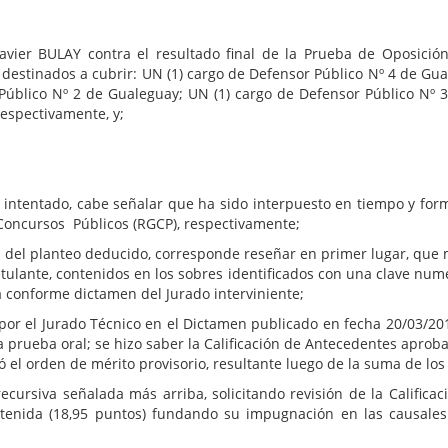
vier BULAY contra el resultado final de la Prueba de Oposición
 destinados a cubrir: UN (1) cargo de Defensor Público Nº 4 de Gu
 Público Nº 2 de Gualeguay; UN (1) cargo de Defensor Público Nº
á, respectivamente, y;
 intentado, cabe señalar que ha sido interpuesto en tiempo y forma
 Concursos Públicos (RGCP), respectivamente;
 del planteo deducido, corresponde reseñar en primer lugar, que m
stulante, contenidos en los sobres identificados con una clave numé
da conforme dictamen del Jurado interviniente;
por el Jurado Técnico en el Dictamen publicado en fecha 20/03/2018
la prueba oral; se hizo saber la Calificación de Antecedentes apro
ó el orden de mérito provisorio, resultante luego de la suma de los
cursiva señalada más arriba, solicitando revisión de la Calificac
enida (18,95 puntos) fundando su impugnación en las causales p