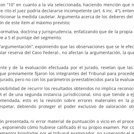
 con “10” en cuanto a la vía seleccionada, haciendo mención que 
e rito el juez podría declararse incompetente (art. 6 inc. 4°), ent
eticionar la medida cautelar. Argumenta acerca de los deberes del 
ión de este ítem al máximo previsto;
ormativa, doctrina y jurisprudencia, enfatizando que de la propia
eve a 5 el puntaje del segmento;
 “argumentación”, exponiendo que las observaciones que se le efec
lar reserva del Caso Federal-, no afectan la argumentación, la qu
ante y de la evaluación efectuada por el Jurado, revelan que la
ue previamente fijaron los integrantes del Tribunal para proceder 
 jurado, pero no con los parámetros preestablecidos para la evalua
osibilidad de recurrir los resultados obtenidos no implica reconoc
 el de una segunda instancia jurisdiccional, sino que tiende a ej
mendada, esto es la revisión sobre errores materiales en la 
spetar, debiendo proteger el poder exclusivo de valoración ot
 presentada, ni error material de puntuación o vicio en el proced
icar, exponiendo cómo hubiese calificado él su propio examen. Por 
entos brindados por el tribunal examinador, no superando el me