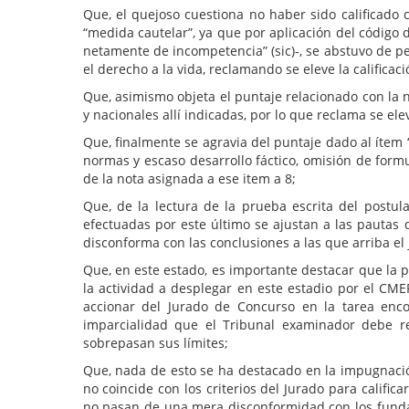
Que, el quejoso cuestiona no haber sido calificado
“medida cautelar”, ya que por aplicación del código d
netamente de incompetencia” (sic)-, se abstuvo de p
el derecho a la vida, reclamando se eleve la calificac
Que, asimismo objeta el puntaje relacionado con la n
y nacionales allí indicadas, por lo que reclama se el
Que, finalmente se agravia del puntaje dado al ítem
normas y escaso desarrollo fáctico, omisión de formu
de la nota asignada a ese item a 8;
Que, de la lectura de la prueba escrita del postul
efectuadas por este último se ajustan a las pautas q
disconforma con las conclusiones a las que arriba el
Que, en este estado, es importante destacar que la p
la actividad a desplegar en este estadio por el CMER
accionar del Jurado de Concurso en la tarea enco
imparcialidad que el Tribunal examinador debe re
sobrepasan sus límites;
Que, nada de esto se ha destacado en la impugnación
no coincide con los criterios del Jurado para calif
no pasan de una mera disconformidad con los fundam