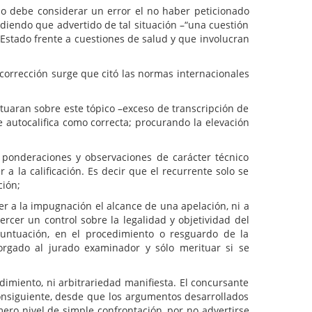
no debe considerar un error el no haber peticionado
endiendo que advertido de tal situación –“una cuestión
Estado frente a cuestiones de salud y que involucran
 corrección surge que citó las normas internacionales
tuaran sobre este tópico –exceso de transcripción de
e autocalifica como correcta; procurando la elevación
s ponderaciones y observaciones de carácter técnico
a la calificación. Es decir que el recurrente solo se
ción;
er a la impugnación el alcance de una apelación, ni a
ercer un control sobre la legalidad y objetividad del
puntuación, en el procedimiento o resguardo de la
orgado al jurado examinador y sólo merituar si se
imiento, ni arbitrariedad manifiesta. El concursante
consiguiente, desde que los argumentos desarrollados
ro nivel de simple confrontación, por no advertirse