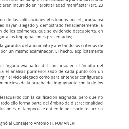
ren incurrido en “arbitrariedad manifiesta” (art. 23
n de las calificaciones efectuadas por el Jurado, así
antes hayan alegado y demostrado fehacientemente la
ión de los exámenes, que se evidencie descubierta, en
ugar a las impugnaciones presentadas;
a garantía del anonimato y afectando los criterios de
s por un mismo examinador. El hecho, explícitamente
el órgano evaluador del concurso, en el ámbito del
caría el análisis pormenorizado de cada punto con un
urgir el vicio alegado como para entender configurada
 minucioso de la prueba del impugnante con la de los
desacuerdo con la calificación asignada, pero que no
todo ello forma parte del ámbito de discrecionalidad
usiones, ni tampoco se entiende necesario recurrir a
esignó al Consejero Antonio H. FUMANERI;