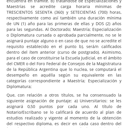
encuentra en trámite. b) tratándose de Especializaciones y
Maestrías se acredite carga horaria mínimas de
TRESCIENTOS SESENTA (360) y SETECIENTAS (700) horas,
respectivamente como así también una duración mínima
de UN (1) año para las primeras de ellas y DOS (2) años
para las segundas. Al Doctorado; Maestría; Especialización
o Diplomatura cursada o aprobada parcialmente, no se le
asignará puntaje alguno o en caso de que no se acredite el
requisito establecido en el punto b), será/n calificados
dentro del ítem anterior (curso de postgrado). Asimismo,
para el caso de constituirse la Escuela Judicial, en el ámbito
del CMER o del Foro Federal de Consejos de la Magistratura
de la República Argentina que lo nuclea, se computará el
desempeño en aquélla según su equivalente en las
categorías correspondiente a Maestría; Especialización y
Diplomatura;
Que, con relación a otros títulos, se ha consensuado la
siguiente asignación de puntaje: a) Universitarios: se les
asignará 0,50 puntos por cada uno. Al título de
Notario/Escribano se lo calificará de acuerdo al plan de
estudios realizado y vigente al momento de la obtención
del respectivo diploma, es decir en cada caso dentro del