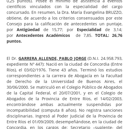
0,25 puntos). Posee el mínimo de asistencia a eventos
científicos vinculados con la especialidad del cargo
concursado. En resumen, la Dra. María Evangelina BRUZZO,
obtiene, de acuerdo a los criterios consensuados por este
Consejo para la calificación de antecedentes un puntaje,
por
Antigüedad
de 15,77; por
Especialidad
de 3,14;
por
Antecedentes Académicos
de 7,85.
TOTAL: 26,76
puntos.
El Dr.
GARRERA ALLENDE, PABLO JORGE
(D.N.I. 24.958.793,
expediente Nº 447): Nació en la ciudad de Concordia (Entre
Ríos), el 03/02/1976. Tiene 43 años. Terminó los estudios
correspondientes a la carrera de Abogacía en la Facultad
de Derecho de la Universidad de Buenos Aires, el
30/06/2000. Se matriculó en el Colegio Público de Abogados
de la Capital Federal, el 20/07/2001, y en el Colegio de
Abogados de la Provincia de Entre Ríos, el 14/02/2003,
encontrándose ambas actualmente suspendidas por
incompatibilidad (computa 8 años). No registra sanciones
disciplinarias. Ingresó al Poder Judicial de la Provincia de
Entre Ríos el 01/09/2009, desempeñándose, en la ciudad de
Concordia, en los cargos de: Secretario –suplente- del