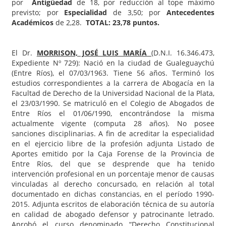
por
Antigüedad
de 18, por reducción al tope máximo
previsto; por
Especialidad
de 3,50; por
Antecedentes
Académicos
de 2,28.
TOTAL:
23,78 puntos.
El Dr.
MORRISON, JOSÉ LUIS MARÍA
(D.N.I. 16.346.473,
Expediente Nº 729): Nació en la ciudad de Gualeguaychú
(Entre Ríos), el 07/03/1963. Tiene 56 años. Terminó los
estudios correspondientes a la carrera de Abogacía en la
Facultad de Derecho de la Universidad Nacional de la Plata,
el 23/03/1990. Se matriculó en el Colegio de Abogados de
Entre Ríos el 01/06/1990, encontrándose la misma
actualmente vigente (computa 28 años). No posee
sanciones disciplinarias. A fin de acreditar la especialidad
en el ejercicio libre de la profesión adjunta Listado de
Aportes emitido por la Caja Forense de la Provincia de
Entre Ríos, del que se desprende que ha tenido
intervención profesional en un porcentaje menor de causas
vinculadas al derecho concursado, en relación al total
documentado en dichas constancias, en el período 1990-
2015. Adjunta escritos de elaboración técnica de su autoría
en calidad de abogado defensor y patrocinante letrado.
Aprobó el curso denominado “Derecho Constitucional