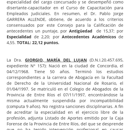
especialidad del cargo concursado y se desempeñó como
disertante-capacitador en el Curso de Capacitación para
Empleados Judiciales. En resumen, el Dr. Pablo Jorge
GARRERA ALLENDE, obtiene, de acuerdo a los criterios
consensuados por este Consejo para la Calificación de
antecedentes un puntaje, por
Antigüedad
de 15,37; por
Especialidad
de 2,20; por
Antecedentes Académicos
de
4,55.
TOTAL: 22,12 puntos.
La Dra.
GIORGIO
, MARÍA DEL LUJAN
(D.N.I.20.457.695,
expediente Nº 157): Nació en la ciudad de Concordia, el
04/12/1968. Tiene 50 años. Terminó los estudios
correspondientes a la carrera de Abogacía en la Facultad
de Derecho de la Universidad Nacional de Rosario, el
01/04/1997. Se matriculó en el Colegio de Abogados de la
Provincia de Entre Ríos el 07/11/1997, encontrándose la
misma actualmente suspendida por incompatibilidad
(computa 9 años). No registra sanciones disciplinarias. A fin
de acreditar la especialidad en el ejercicio libre de la
profesión, adjunta Listado de Aportes emitido por la Caja
Forense de la Provincia de Entre Ríos, del que se desprende
que no ha tenido intervención profesional en causas