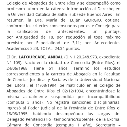
Colegio de Abogados de Entre Ríos y se desempeñó como
profesora tutora en la cátedra Introducción al Derecho, en
la Universidad Católica de Salta -subsede Buenos Aires-. En
resumen, la Dra. María del Luján GIORGIO, obtiene,
conforme los criterios consensuados por este Consejo para
la calificación de antecedentes, un puntaje,
por Antigüedad de 18, por reducción al tope máximo
previsto; por Especialidad de 3,11; por Antecedentes
Académicos 3,23. TOTAL: 24,34 puntos.
El Dr.
LAFOURCADE, ANIBAL
(D.N.I 20.248.973, expediente
N° 103): Nació en la ciudad de Concordia (Entre Ríos), el
24/06/1968. Tiene 51 años. Terminó los estudios
correspondientes a la carrera de Abogacía en la Facultad
de Ciencias Jurídicas y Sociales de la Universidad Nacional
del Litoral, el 11/08/1994. Se matriculó en el Colegio de
Abogados de Entre Ríos el 02/12/1994, encontrándose la
misma actualmente suspendida por incompatibilidad
(computa 3 años). No registra sanciones disciplinarias.
Ingresó al Poder Judicial de la Provincia de Entre Ríos el
18/08/1995, habiendo desempeñado los cargos de:
Delegado Penitenciario –temporario/suplente- de la Excma.
Cámara de Concordia (computa 1 año), Secretario –