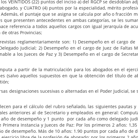
 los VEINTIDOS (22) puntos del inciso a) del RGCP se desdoblan a
e abogado, y CUATRO (4) puntos por la especialidad, mérito profesi
 Además, el puntaje que se asigna se calcula por año o fracción ma
ales que presenten antecedentes en ambas categorías, se les sum
ace referencia a todos aquellos cargos con igual jerarquía de acu
 de otras Provincias;
previstas reglamentariamente son: 1) Desempeño en el cargo de Re
elegado Judicial; 2) Desempeño en el cargo de Juez de Faltas M
asignable a los Jueces de Paz y 3) Desempeño en el cargo de Secret
puta a partir de la matriculación para los abogados en el ejercic
ales (salvo aquellos supuestos en que la obtención del título de a
tión;
sas designaciones sucesivas o alternadas en el Poder Judicial, se 
blecen para el cálculo del rubro señalado, las siguientes pautas y
iales anteriores al de Secretario y empleados en general: Comput
a año de desempeño y 1 punto por cada año como delegado judicia
de Primera Instancia y Jueces de Paz: Por los primeros 2 años: 1,3
ño de desempeño. Más de 10 años: 1.90 puntos por cada año de de
 ejercicio libre de la profesión de abogado: por los primeros 2 a