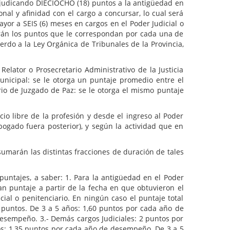
djudicando DIECIOCHO (18) puntos a la antigüedad en
onal y afinidad con el cargo a concursar, lo cual será
yor a SEIS (6) meses en cargos en el Poder Judicial o
arán los puntos que le correspondan por cada una de
erdo a la Ley Orgánica de Tribunales de la Provincia,
lator o Prosecretario Administrativo de la Justicia
unicipal: se le otorga un puntaje promedio entre el
ario de Juzgado de Paz: se le otorga el mismo puntaje
io libre de la profesión y desde el ingreso al Poder
bogado fuera posterior), y según la actividad que en
sumarán las distintas fracciones de duración de tales
 puntajes, a saber: 1. Para la antigüedad en el Poder
an puntaje a partir de la fecha en que obtuvieron el
l o penitenciario. En ningún caso el puntaje total
5 puntos. De 3 a 5 años: 1,60 puntos por cada año de
sempeño. 3.- Demás cargos Judiciales: 2 puntos por
ños: 1,35 puntos por cada año de desempeño. De 3 a 5