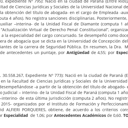
830, expediente Nº 795): Nació en la ciudad de Paraná (Entre Ríos)
ad de Ciencias Jurídicas y Sociales de la Universidad Nacional del 
 obtención del título de abogada- en el cargo de Empleada -auxili
ta 4 años). No registra sanciones disciplinarias. Posteriormente, 
iliar –interina- de la Unidad Fiscal de Diamante (computa 1 año
“Actualización Virtual de Derecho Penal Constitucional”, organizad
s a la especialidad del cargo concursado. Se desempeñó como docen
rrera de abogacía que se dicta en la Universidad de Concepción de
udiantes de la carrera de Seguridad Pública. En resumen, la Dra. M
n de antecedentes un puntaje, por
Antigüedad
de 4,55; por
Espec
I. 30.558.267, Expediente Nº 773): Nació en la ciudad de Paraná (E
n la Facultad de Ciencias Jurídicas y Sociales de la Universidad 
9, desempeñándose -a partir de la obtención del título de abogado
Judicial – interino- de la Unidad Fiscal de Paraná (computa 1 año); 
interino- de esta última jurisdicción (computa 2 años). No regist
y 2015- organizados por el Instituto de Formación y Perfeccionamie
vid ALFIERI PORQUERES, obtiene, de acuerdo a los criterios con
or
Especialidad
de 1,06; por
Antecedentes Académicos
de 0,60.
TO