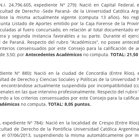
N.I. 24.796.605, expediente Nº 279): Nació en Capital Federal, 
cultad de Derecho -Sede Paraná- de la Universidad Católica Arge
ose la misma actualmente vigente (computa 13 años). No registr
adjunta Listado de Aportes emitido por la Caja Forense de la Pro
culadas al fuero concursado, en relación al total documentado e
mera y segunda instancia favorables a su parte. Durante el ejer
d de Paraná. Respecto del rubro “Académicos”, no posee anteced
iterios consensuados por este Consejo para la calificación de 
de 3,50; por
Antecedentes Académicos
no computa.
TOTAL: 21,50
ediente Nº 880): Nació en la ciudad de Concordia (Entre Ríos),
ltad de Derecho y Ciencias Sociales y Políticas de la Universidad 
, encontrándose actualmente suspendida por incompatibilidad (com
enales en las que intervino profesionalmente. Respecto del rubr
erdo a los criterios consensuados por este Consejo para la califi
cadémicos
no computa.
TOTAL: 8,05 puntos.
, expediente Nº 784): Nació en la localidad de Crespo (Entre Ríos)
ultad de Derecho de la Pontificia Universidad Católica Argentin
s el 07/06/2013, suspendiendo la misma automáticamente por inc