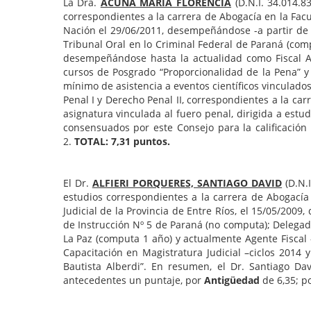
La Dra.
ACUÑA MARIA FLORENCIA
(D.N.I. 34.014.
correspondientes a la carrera de Abogacía en la Facult
Nación el 29/06/2011, desempeñándose -a partir de la
Tribunal Oral en lo Criminal Federal de Paraná (compu
desempeñándose hasta la actualidad como Fiscal Aux
cursos de Posgrado “Proporcionalidad de la Pena” y 
mínimo de asistencia a eventos científicos vinculado
Penal I y Derecho Penal II, correspondientes a la ca
asignatura vinculada al fuero penal, dirigida a est
consensuados por este Consejo para la calificació
2.
TOTAL: 7,31 puntos.
El Dr.
ALFIERI PORQUERES, SANTIAGO DAVID
(D.N.
estudios correspondientes a la carrera de Abogacía e
Judicial de la Provincia de Entre Ríos, el 15/05/200
de Instrucción Nº 5 de Paraná (no computa); Delegado 
La Paz (computa 1 año) y actualmente Agente Fiscal –
Capacitación en Magistratura Judicial –ciclos 2014 
Bautista Alberdi”. En resumen, el Dr. Santiago Da
antecedentes un puntaje, por
Antigüedad
de 6,35; p