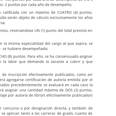
os: 2 puntos por cada año de desempeño;
erá calificada con un máximo de CUATRO (4) puntos,
sólo serán objeto de cálculo exclusivamente los años
rsa;
ntos, reservándose UN (1) punto del total previsto en
 la misma especialidad del cargo al que aspira, se
nte se hubiere desempeñado;
CHO (8) puntos. Para ello, se ha consensuado asignar
 con la labor que demande la vacante a cubrir y que
a de inscripción efectivamente publicados, como así
á agregarse certificación de autoría emitida por el
cionados precedentemente se evaluará en cada caso la
odrá asignar una cantidad máxima de DOS (2) puntos,
aje por autoría de libro/s efectivamente publicado/s
or concurso o por designación directa, y también de
 se aplican tanto a las carreras de grado, cuanto de