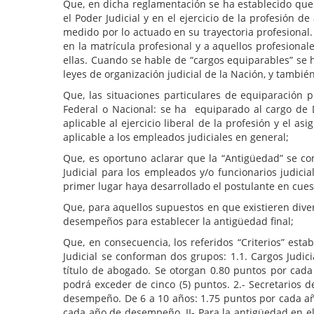
Que, en dicha reglamentación se ha establecido que
el Poder Judicial y en el ejercicio de la profesión d
medido por lo actuado en su trayectoria profesional.
en la matrícula profesional y a aquellos profesion
ellas. Cuando se hable de “cargos equiparables” se h
leyes de organización judicial de la Nación, y también
Que, las situaciones particulares de equiparación 
Federal o Nacional: se ha equiparado al cargo de D
aplicable al ejercicio liberal de la profesión y el 
aplicable a los empleados judiciales en general;
Que, es oportuno aclarar que la “Antigüedad” se com
Judicial para los empleados y/o funcionarios judici
primer lugar haya desarrollado el postulante en cues
Que, para aquellos supuestos en que existieren diver
desempeños para establecer la antigüedad final;
Que, en consecuencia, los referidos “Criterios” esta
Judicial se conforman dos grupos: 1.1. Cargos Judic
título de abogado. Se otorgan 0.80 puntos por cad
podrá exceder de cinco (5) puntos. 2.- Secretarios 
desempeño. De 6 a 10 años: 1.75 puntos por cada a
cada año de desempeño. II- Para la antigüedad en el