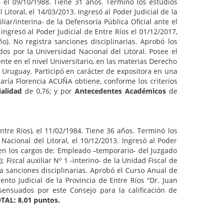
, el 09/10/1988. Tiene 31 años. Terminó los estudios
Litoral, el 14/03/2013. Ingresó al Poder Judicial de la
ar/interina- de la Defensoría Pública Oficial ante el
ingresó al Poder Judicial de Entre Ríos el 01/12/2017,
). No registra sanciones disciplinarias. Aprobó los
os por la Universidad Nacional del Litoral. Posee el
te en el nivel Universitario, en las materias Derecho
l Uruguay. Participó en carácter de expositora en una
aría Florencia ACUÑA obtiene, conforme los criterios
ialidad
de 0,76; y por
Antecedentes Académicos
de
ntre Ríos), el 11/02/1984. Tiene 36 años. Terminó los
Nacional del Litoral, el 10/12/2013. Ingresó al Poder
- en los cargos de: Empleado –temporario- del Juzgado
Fiscal auxiliar Nº 1 -interino- de la Unidad Fiscal de
ra sanciones disciplinarias. Aprobó el Curso Anual de
nto Judicial de la Provincia de Entre Ríos “Dr. Juan
sensuados por este Consejo para la calificación de
TAL: 8,01 puntos.