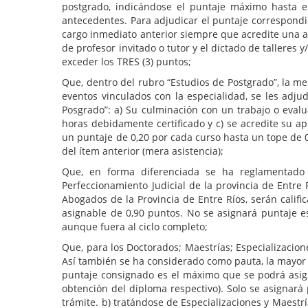
postgrado, indicándose el puntaje máximo hasta el
antecedentes. Para adjudicar el puntaje correspondi
cargo inmediato anterior siempre que acredite una ant
de profesor invitado o tutor y el dictado de talleres 
exceder los TRES (3) puntos;
Que, dentro del rubro “Estudios de Postgrado”, la me
eventos vinculados con la especialidad, se les adju
Posgrado”: a) Su culminación con un trabajo o evalu
horas debidamente certificado y c) se acredite su a
un puntaje de 0,20 por cada curso hasta un tope de 0,
del ítem anterior (mera asistencia);
Que, en forma diferenciada se ha reglamentado q
Perfeccionamiento Judicial de la provincia de Entre 
Abogados de la Provincia de Entre Ríos, serán calif
asignable de 0,90 puntos. No se asignará puntaje es
aunque fuera al ciclo completo;
Que, para los Doctorados; Maestrías; Especializacion
Así también se ha considerado como pauta, la mayor o
puntaje consignado es el máximo que se podrá asig
obtención del diploma respectivo). Solo se asignará
trámite. b) tratándose de Especializaciones y Maest