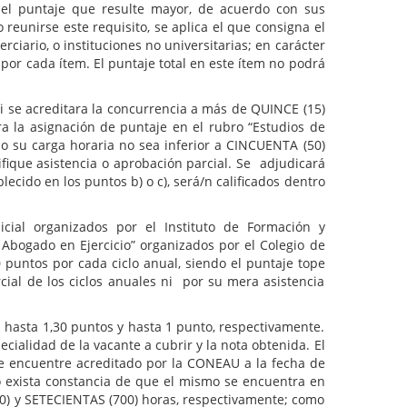
e el puntaje que resulte mayor, de acuerdo con sus
eunirse este requisito, se aplica el que consigna el
ciario, o instituciones no universitarias; en carácter
, por cada ítem. El puntaje total en este ítem no podrá
si se acreditara la concurrencia a más de QUINCE (15)
ra la asignación de puntaje en el rubro “Estudios de
 o su carga horaria no sea inferior a CINCUENTA (50)
fique asistencia o aprobación parcial. Se adjudicará
ecido en los puntos b) o c), será/n calificados dentro
cial organizados por el Instituto de Formación y
l Abogado en Ejercicio” organizados por el Colegio de
 puntos por cada ciclo anual, siendo el puntaje tope
cial de los ciclos anuales ni por su mera asistencia
; hasta 1,30 puntos y hasta 1 punto, respectivamente.
ialidad de la vacante a cubrir y la nota obtenida. El
e encuentre acreditado por la CONEAU a la fecha de
 o exista constancia de que el mismo se encuentra en
60) y SETECIENTAS (700) horas, respectivamente; como