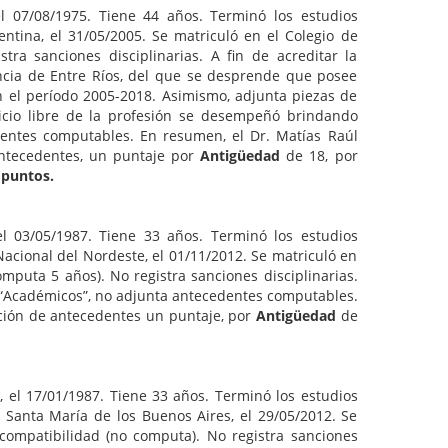
el 07/08/1975. Tiene 44 años. Terminó los estudios
ntina, el 31/05/2005. Se matriculó en el Colegio de
a sanciones disciplinarias. A fin de acreditar la
vincia de Entre Ríos, del que se desprende que posee
n el período 2005-2018. Asimismo, adjunta piezas de
cicio libre de la profesión se desempeñó brindando
entes computables. En resumen, el Dr. Matías Raúl
antecedentes, un puntaje por
Antigüedad
de 18, por
 puntos.
 el 03/05/1987. Tiene 33 años. Terminó los estudios
Nacional del Nordeste, el 01/11/2012. Se matriculó en
puta 5 años). No registra sanciones disciplinarias.
o “Académicos”, no adjunta antecedentes computables.
cación de antecedentes un puntaje, por
Antigüedad
de
, el 17/01/1987. Tiene 33 años. Terminó los estudios
a Santa María de los Buenos Aires, el 29/05/2012. Se
ompatibilidad (no computa). No registra sanciones