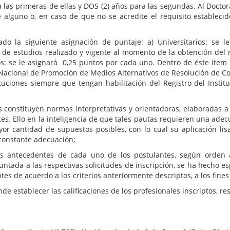
las primeras de ellas y DOS (2) años para las segundas. Al Doctor
alguno o, en caso de que no se acredite el requisito establecido
ado la siguiente asignación de puntaje: a) Universitarios: se l
an de estudios realizado y vigente al momento de la obtención del 
os: se le asignará 0,25 puntos por cada uno. Dentro de éste ítem 
acional de Promoción de Medios Alternativos de Resolución de Confl
stituciones siempre que tengan habilitación del Registro del Ins
constituyen normas interpretativas y orientadoras, elaboradas a l
tes. Ello en la inteligencia de que tales pautas requieren una ade
r cantidad de supuestos posibles, con lo cual su aplicación lis
u constante adecuación;
os antecedentes de cada uno de los postulantes, según orden a
ntada a las respectivas solicitudes de inscripción, se ha hecho es
es de acuerdo a los criterios anteriormente descriptos, a los fines 
 establecer las calificaciones de los profesionales inscriptos, res