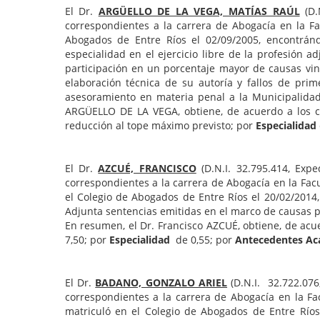
El Dr.
ARGÜELLO DE LA VEGA, MATÍAS RAÚL
(D.
correspondientes a la carrera de Abogacía en la Fa
Abogados de Entre Ríos el 02/09/2005, encontránd
especialidad en el ejercicio libre de la profesión 
participación en un porcentaje mayor de causas vin
elaboración técnica de su autoría y fallos de pri
asesoramiento en materia penal a la Municipalida
ARGÜELLO DE LA VEGA, obtiene, de acuerdo a los cr
reducción al tope máximo previsto; por
Especialidad
El Dr.
AZCUÉ, FRANCISCO
(D.N.I. 32.795.414, Exp
correspondientes a la carrera de Abogacía en la Facu
el Colegio de Abogados de Entre Ríos el 20/02/2014
Adjunta sentencias emitidas en el marco de causas p
En resumen, el Dr. Francisco AZCUÉ, obtiene, de acu
7,50; por
Especialidad
de 0,55; por
Antecedentes A
El Dr.
BADANO, GONZALO ARIEL
(D.N.I. 32.722.076
correspondientes a la carrera de Abogacía en la Fac
matriculó en el Colegio de Abogados de Entre Río