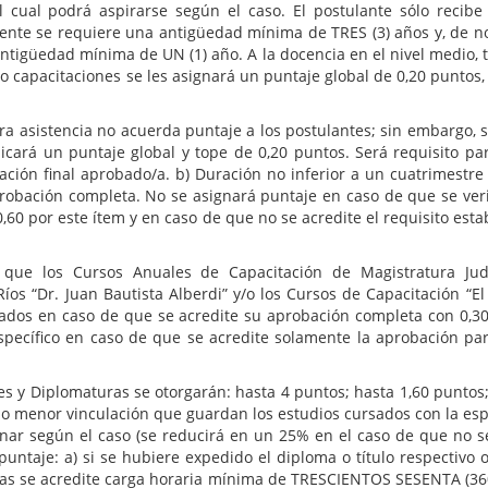
 cual podrá aspirarse según el caso. El postulante sólo recib
ente se requiere una antigüedad mínima de TRES (3) años y, de no r
igüedad mínima de UN (1) año. A la docencia en el nivel medio, ter
y/o capacitaciones se les asignará un puntaje global de 0,20 puntos
ra asistencia no acuerda puntaje a los postulantes; sin embargo, 
dicará un puntaje global y tope de 0,20 puntos. Será requisito pa
ación final aprobado/a. b) Duración no inferior a un cuatrimestre
probación completa. No se asignará puntaje en caso de que se veri
60 por este ítem y en caso de que no se acredite el requisito establ
ue los Cursos Anuales de Capacitación de Magistratura Judi
Ríos “Dr. Juan Bautista Alberdi” y/o los Cursos de Capacitación “E
icados en caso de que se acredite su aprobación completa con 0,30
pecífico en caso de que se acredite solamente la aprobación par
es y Diplomaturas se otorgarán: hasta 4 puntos; hasta 1,60 puntos
 menor vinculación que guardan los estudios cursados con la espec
nar según el caso (se reducirá en un 25% en el caso de que no s
 puntaje: a) si se hubiere expedido el diploma o título respectivo
rías se acredite carga horaria mínima de TRESCIENTOS SESENTA (3