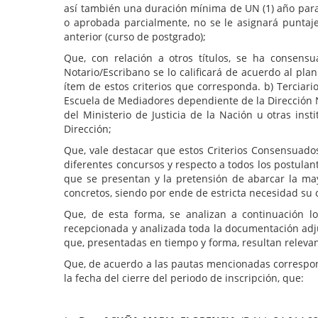
así también una duración mínima de UN (1) año para 
o aprobada parcialmente, no se le asignará puntaje 
anterior (curso de postgrado);
Que, con relación a otros títulos, se ha consensu
Notario/Escribano se lo calificará de acuerdo al pl
ítem de estos criterios que corresponda. b) Terciari
Escuela de Mediadores dependiente de la Dirección N
del Ministerio de Justicia de la Nación u otras in
Dirección;
Que, vale destacar que estos Criterios Consensuados 
diferentes concursos y respecto a todos los postulan
que se presentan y la pretensión de abarcar la mayo
concretos, siendo por ende de estricta necesidad s
Que, de esta forma, se analizan a continuación l
recepcionada y analizada toda la documentación adju
que, presentadas en tiempo y forma, resultan relevant
Que, de acuerdo a las pautas mencionadas corresponde
la fecha del cierre del periodo de inscripción, que: