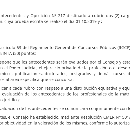
Antecedentes y Oposición Nº 217 destinado a cubrir dos (2) car
, cuya prueba escrita se realizó el día 01.10.2019 y ;
l artículo 63 del Reglamento General de Concursos Públicos (RGCP)
REINTA (30) puntos;
dispone que los antecedentes serán evaluados por el Consejo y esta
el Poder Judicial, el ejercicio privado de la profesión o el de
émicos, publicaciones, doctorados, postgrados y demás cursos d
s al área específica que se concursa;
car a cada rubro, con respeto a una distribución equitativa y equ
n la evaluación de los antecedentes de los profesionales de la m
o jurídico;
 evaluación de los antecedentes se comunicará conjuntamente con l
edentes, el Consejo ha establecido, mediante Resolución CMER N
objetividad en la valoración de los mismos, conforme lo autoriza 