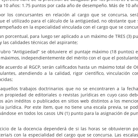
 a 10 años: 1.75 puntos por cada año de desempeño. Más de 10 añ
 por los concursantes en relación al cargo que se concursa, s
el utilizado para el cálculo de la antigüedad, no obstante que 
empeñado en la especialidad vinculada con el cargo que se concu
un porcentual, para luego ser aplicado a un máximo de TRES (3) pu
y las calidades técnicas del aspirante;
bro “Antigüedad” se obtuviere el puntaje máximo (18 puntos) en
s máximos, independientemente del mérito con el que el postula
de acuerdo al RGCP, serán calificados hasta un máximo total de O
ulantes, atendiendo a la calidad, rigor científico, vinculación
ocidas;
aquellos trabajos doctrinarios que no se encontraren a la fech
propiedad de editoriales o revistas jurídicas en cuyo caso deber
jos aún inéditos o publicados en sitios web distintos a los men
a jurídica. Por este ítem, que no tiene una escala previa, se p
ándose en todos los casos UN (1) punto para la asignación de punt
rcicio de la docencia dependerá de si las horas se obtuvieron p
ria/s con la especialidad del cargo que se concursa. Las escalas